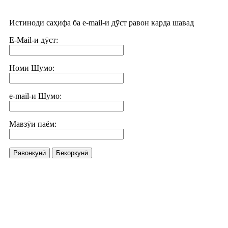
Истиноди саҳифа ба e-mail-и дӯст равон карда шавад
E-Mail-и дӯст:
Номи Шумо:
e-mail-и Шумо:
Мавзӯи паём:
Равонкунӣ
Бекоркунӣ