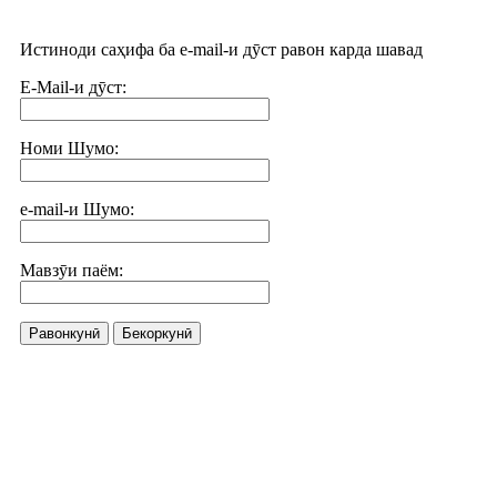
Истиноди саҳифа ба e-mail-и дӯст равон карда шавад
E-Mail-и дӯст:
Номи Шумо:
e-mail-и Шумо:
Мавзӯи паём:
Равонкунӣ
Бекоркунӣ