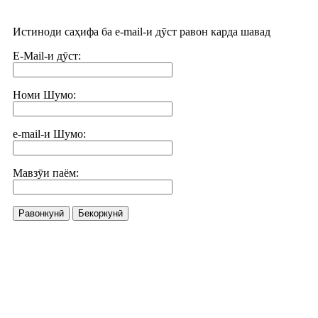
Истиноди саҳифа ба e-mail-и дӯст равон карда шавад
E-Mail-и дӯст:
Номи Шумо:
e-mail-и Шумо:
Мавзӯи паём:
Равонкунӣ
Бекоркунӣ