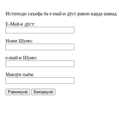
Истиноди саҳифа ба e-mail-и дӯст равон карда шавад
E-Mail-и дӯст:
Номи Шумо:
e-mail-и Шумо:
Мавзӯи паём:
Равонкунӣ
Бекоркунӣ