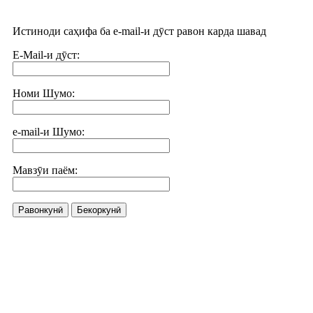
Истиноди саҳифа ба e-mail-и дӯст равон карда шавад
E-Mail-и дӯст:
Номи Шумо:
e-mail-и Шумо:
Мавзӯи паём:
Равонкунӣ
Бекоркунӣ