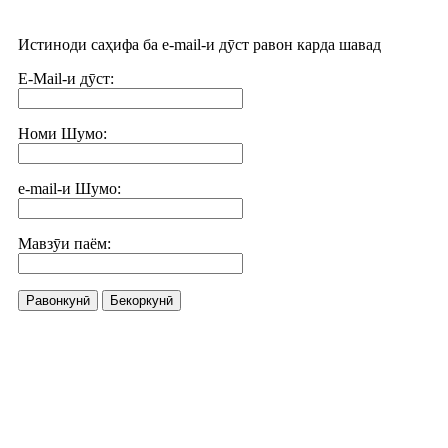
Истиноди саҳифа ба e-mail-и дӯст равон карда шавад
E-Mail-и дӯст:
Номи Шумо:
e-mail-и Шумо:
Мавзӯи паём:
Равонкунӣ
Бекоркунӣ