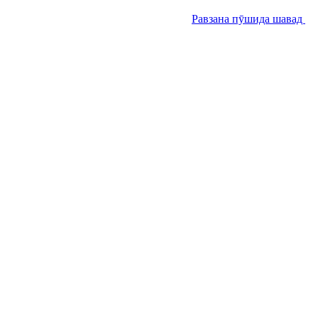
Равзана пӯшида шавад