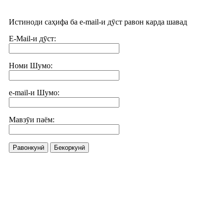
Истиноди саҳифа ба e-mail-и дӯст равон карда шавад
E-Mail-и дӯст:
Номи Шумо:
e-mail-и Шумо:
Мавзӯи паём:
Равонкунӣ
Бекоркунӣ