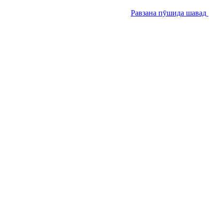
Равзана пӯшида шавад