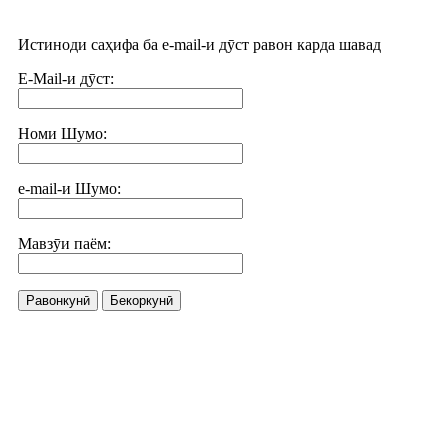
Истиноди саҳифа ба e-mail-и дӯст равон карда шавад
E-Mail-и дӯст:
Номи Шумо:
e-mail-и Шумо:
Мавзӯи паём:
Равонкунӣ
Бекоркунӣ