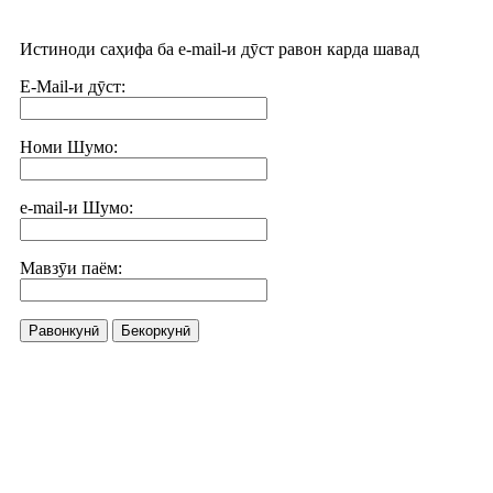
Истиноди саҳифа ба e-mail-и дӯст равон карда шавад
E-Mail-и дӯст:
Номи Шумо:
e-mail-и Шумо:
Мавзӯи паём:
Равонкунӣ
Бекоркунӣ