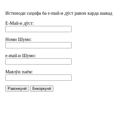
Истиноди саҳифа ба e-mail-и дӯст равон карда шавад
E-Mail-и дӯст:
Номи Шумо:
e-mail-и Шумо:
Мавзӯи паём:
Равонкунӣ
Бекоркунӣ