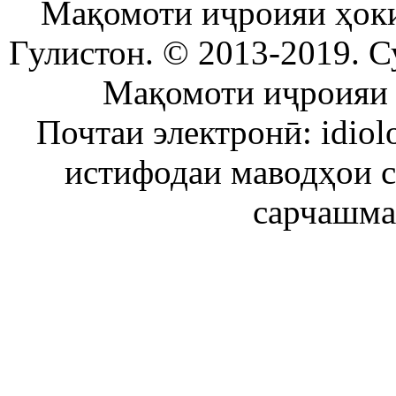
Мақомоти иҷроияи ҳок
Гулистон. © 2013-2019. С
Мақомоти иҷроияи 
Почтаи электронӣ: idiol
истифодаи маводҳои 
сарчашма