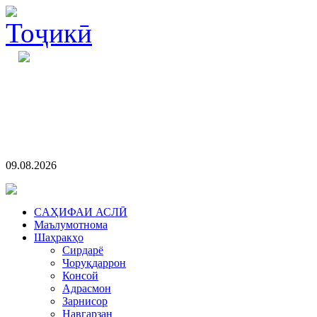
09.08.2026
CАҲИФАИ АСЛӢ
Маълумотнома
Шаҳракҳо
Сирдарё
Чоруқдаррон
Консой
Адрасмон
Зарнисор
Навгарзан