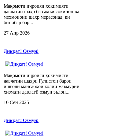
Мақомоти иҷроияи ҳокимияти
давлатии шаҳр ба самъи сокинон ва
меҳмонони шаҳр мерасонад, ки
бинобар бар...
27 Апр 2026
Диққат! Озмун!
Мақомоти иҷроияи ҳокимияти
давлатии шаҳри Гулистон барои
ишғоли мансабҳои холии маъмурии
хизмати давлатӣ озмун эълон...
10 Сен 2025
Диққат! Озмун!