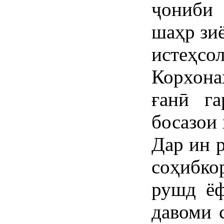
ҷониби
шаҳр зиё
истеҳ
Корхона
ғанӣ га
босазои 
Дар ин 
соҳибко
рушд ёф
давоми 