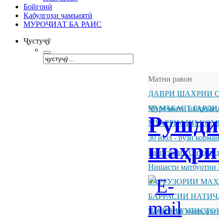
Бойгонӣ
Қабулгоҳи ҷамъиятӣ
МУРОҶИАТ БА РАИС
Ҷустуҷӯ
Матни равон
ДАВРИ ШАҲРИИ О
ҶАМЪБАСТ ГАРДИ
Муроҷиати шаҳрванд
Рушди
МУАРРИФИИ КОМ
30 июл - рӯзи корм
шаҳри
Баргузории Ситоди 
Нишасти матбуотии 
БАРГУЗОРИИ МА
БАРРАСИИ НАТИ
ШАҲРИ ГУЛИСТО
Ҷамъбасти машқҳои 