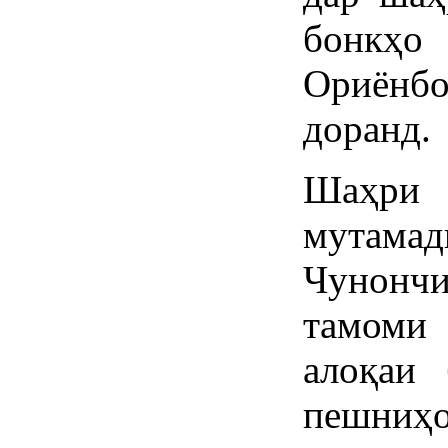
бонкҳ
Ориёнбо
доранд.
Шаҳри 
мутама
Чунон
тамом
алоқаи 
пешниҳ