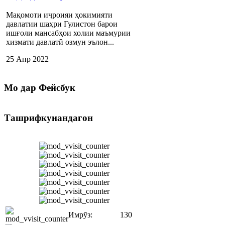
Мақомоти иҷроияи ҳокимияти
давлатии шаҳри Гулистон барои
ишғоли мансабҳои холии маъмурии
хизмати давлатӣ озмун эълон...
25 Апр 2022
Мо
дар Фейсбук
Ташрифкунандагон
Имрӯз:
130