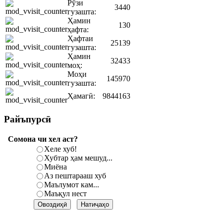
Рӯзи
3440
гузашта:
Ҳамин
130
ҳафта:
Ҳафтаи
25139
гузашта:
Ҳамин
32433
моҳ:
Моҳи
145970
гузашта:
Ҳамагӣ:
9844163
Райъпурсӣ
Сомона чи хел аст?
Хеле хуб!
Хубтар ҳам мешуд...
Миёна
Аз пештарааш хуб
Маълумот кам...
Маъқул нест