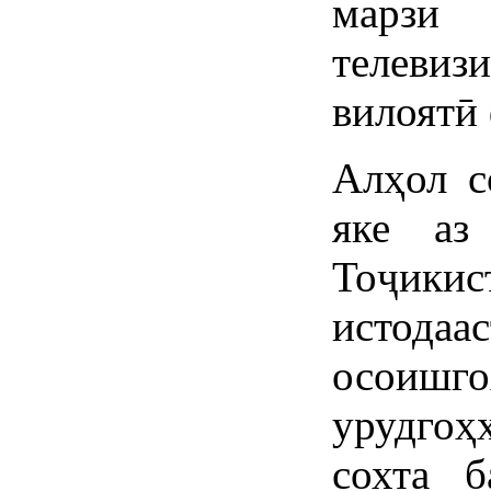
марзи 
телеви
вилоятӣ
Алҳол с
яке аз
Тоҷики
истода
осоишго
урудго
сохта 