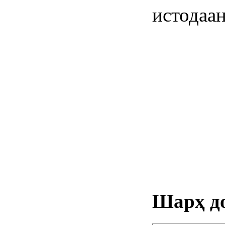
истодаан
Шарҳ д