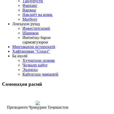
Тандурустӣ
Фарҳанг
Варзиш
Нақлиёт ва комм.
Матбуот
Лоиҳаҳои рушд
Инвеститсионӣ
Шарикон
Имтиёзҳо барои
сармоягузорон
Минтақаҳои истироҳатӣ
Ҳафтаномаи "Соҳил"
Ба аҳолӣ
Ҳуҷҷатҳои лозима
Ҷадвали қабул
Эълонҳо
Қабулгоҳи ҷамъиятӣ
Сомонаҳои
расмӣ
Президенти Ҷумҳурии Тоҷикистон