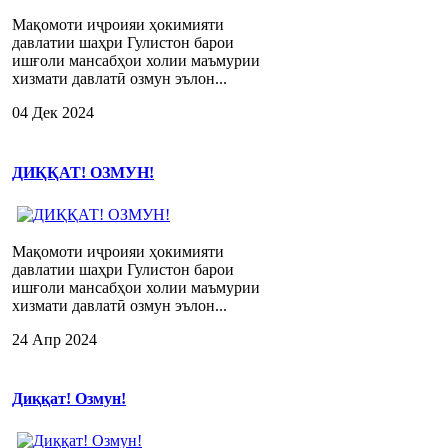
Мақомоти иҷроияи ҳокимияти
давлатии шаҳри Гулистон барои
ишғоли мансабҳои холии маъмурии
хизмати давлатӣ озмун эълон...
04 Дек 2024
ДИҚҚАТ! ОЗМУН!
Мақомоти иҷроияи ҳокимияти
давлатии шаҳри Гулистон барои
ишғоли мансабҳои холии маъмурии
хизмати давлатӣ озмун эълон...
24 Апр 2024
Диққат! Озмун!