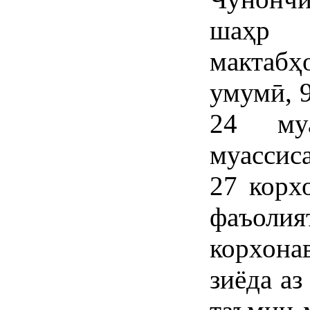
шаҳр 1
мактаб
умумӣ, 
24 муа
муассис
27 корх
фаъоли
корхон
зиёда аз