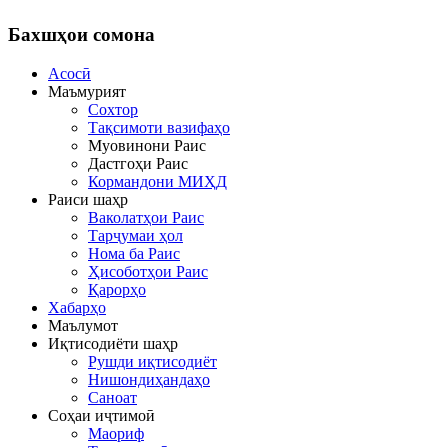
Бахшҳои
сомона
Асосӣ
Маъмурият
Сохтор
Тақсимоти вазифаҳо
Муовинони Раис
Дастгоҳи Раис
Кормандони МИҲД
Раиси шаҳр
Ваколатҳои Раис
Тарҷумаи ҳол
Нома ба Раис
Ҳисоботҳои Раис
Қарорҳо
Хабарҳо
Маълумот
Иқтисодиёти шаҳр
Рушди иқтисодиёт
Нишондиҳандаҳо
Саноат
Соҳаи иҷтимоӣ
Маориф