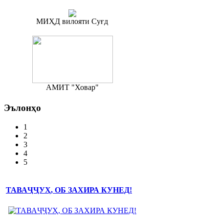
МИҲД вилояти Суғд
АМИТ "Ховар"
Эълонҳо
1
2
3
4
5
ТАВАҶҶУҲ, ОБ ЗАХИРА КУНЕД!