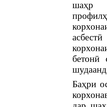
шаҳр 
профилҳ
корхон
асбест
корхона
бетонӣ 
шудаанд
Баҳри о
корхона
дар шаҳ