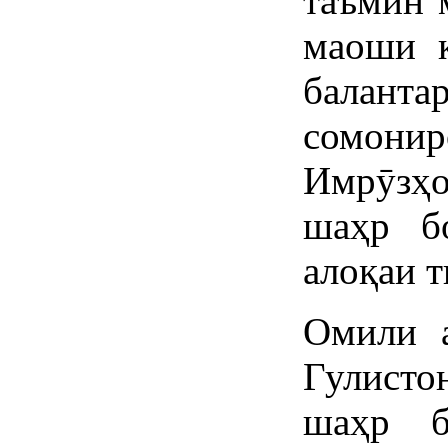
таъмин 
маоши к
баланта
сомони
Имрӯзҳ
шаҳр б
алоқаи т
Омили 
Гулисто
шаҳр б