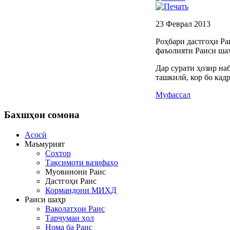
23 Феврал 2013
Роҳбари дастгоҳи Р
фаъолияти Раиси ша
Дар сурати ҳозир на
ташкилӣ, кор бо кад
Муфассал
Бахшҳои
сомона
Асосӣ
Маъмурият
Сохтор
Тақсимоти вазифаҳо
Муовинони Раис
Дастгоҳи Раис
Кормандони МИҲД
Раиси шаҳр
Ваколатҳои Раис
Тарҷумаи ҳол
Нома ба Раис