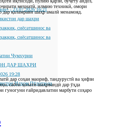
оҳоти иқтисодӣ, пулию қарзӣ, буҷету андоз,
ҳоҷирати меҳнатӣ, илмию техникӣ, омори
мон»
-
23.07.2026 16:21
о дар қаламрави шаҳр амалӣ менамояд.
икистон дар шаҳри
қиқ, сиёсатшинос ва
қиқ, сиёсатшинос ва
латии Ҷумҳурии
ОН ДАР ШАҲРИ
2026 19:28
атӣ дар соҳаи маориф, тандурустӣ ва ҳифзи
листон Илҳом Пӯлотзода
мҳо, сабти ҳолати шаҳрвандӣ дар ӯҳда
ои гуногуни ғайридавлатии марбути соҳаро
р