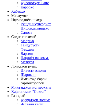
Ҳисоботҳои Раис
Қарорҳо
Хабарҳо
Маълумот
Иқтисодиёти шаҳр
Рушди иқтисодиёт
Нишондиҳандаҳо
Саноат
Соҳаи иҷтимоӣ
Маориф
Тандурустӣ
Фарҳанг
Варзиш
Нақлиёт ва комм.
Матбуот
Лоиҳаҳои рушд
Инвеститсионӣ
Шарикон
Имтиёзҳо барои
сармоягузорон
Минтақаҳои истироҳатӣ
Ҳафтаномаи "Соҳил"
Ба аҳолӣ
Ҳуҷҷатҳои лозима
Ҷадвали қабул