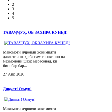
2
3
4
5
ТАВАҶҶУҲ, ОБ ЗАХИРА КУНЕД!
Мақомоти иҷроияи ҳокимияти
давлатии шаҳр ба самъи сокинон ва
меҳмонони шаҳр мерасонад, ки
бинобар бар...
27 Апр 2026
Диққат! Озмун!
Мақомоти иҷроияи ҳокимияти