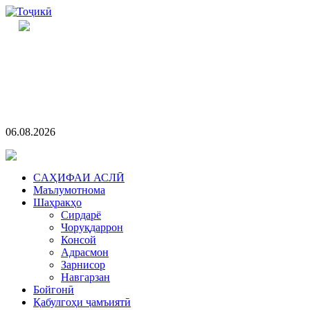
06.08.2026
CАҲИФАИ АСЛӢ
Маълумотнома
Шаҳракҳо
Сирдарё
Чоруқдаррон
Консой
Адрасмон
Зарнисор
Навгарзан
Бойгонӣ
Қабулгоҳи ҷамъиятӣ