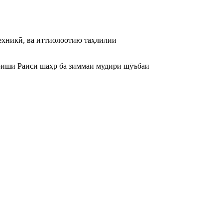
ехникӣ, ва иттиолоотию таҳлилии
ориши Раиси шаҳр ба зиммаи мудири шӯъбаи