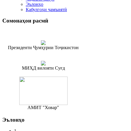
Эълонҳо
Қабулгоҳи ҷамъиятӣ
Сомонаҳои
расмӣ
Президенти Ҷумҳурии Тоҷикистон
МИҲД вилояти Суғд
АМИТ "Ховар"
Эълонҳо
1