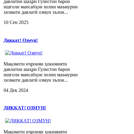
давлатии шаҳри Гулистон барои
ишғоли мансабҳои холии маъмурии
хизмати давлатӣ озмун эълон...
10 Сен 2025
Диққат! Озмун!
Мақомоти иҷроияи ҳокимияти
давлатии шаҳри Гулистон барои
ишғоли мансабҳои холии маъмурии
хизмати давлатӣ озмун эълон...
04 Дек 2024
ДИҚҚАТ! ОЗМУН!
Мақомоти иҷроияи ҳокимияти