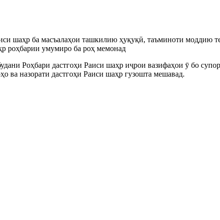
аиси шаҳр ба масъалаҳои ташкилию ҳуқуқӣ, таъминоти моддию т
ҳр роҳбарии умумиро ба роҳ мемонад
будани Роҳбари дастгоҳи Раиси шаҳр иҷрои вазифаҳои ӯ бо суп
рҳо ва назорати дастгоҳи Раиси шаҳр гузошта мешавад.