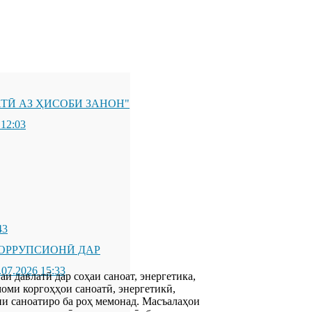
ТӢ АЗ ҲИСОБИ ЗАНОН"
 12:03
43
ОРРУПСИОНӢ ДАР
.07.2026 15:33
 давлатӣ дар соҳаи саноат, энергетика,
оми коргоҳҳои саноатӣ, энергетикӣ,
ни саноатиро ба роҳ мемонад. Масъалаҳои