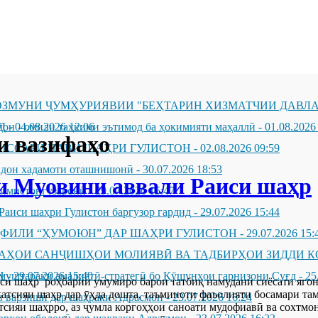
ЗМУНИ ҶУМҲУРИЯВИИ "БЕҲТАРИН ХИЗМАТЧИИ ДАВЛА
Д
он - омили таҳкими эътимод ба ҳокимияти маҳаллӣ
-
04.08.2026 12:06
-
01.08.2026
и вазифаҳо
ИССАРИ НАВИ ШАҲРИ ГУЛИСТОН
-
02.08.2026 09:59
андон хадамоти оташнишонӣ
-
30.07.2026 18:53
и Муовини аввали Раиси шаҳр
зимистонгузаронӣ
-
29.07.2026 15:47
Раиси шаҳри Гулистон баргузор гардид
-
29.07.2026 15:44
ҲФИЛИ “ҲУМОЮН” ДАР ШАҲРИ ГУЛИСТОН
-
29.07.2026 15:
ҶАҲОИ САНҶИШҲОИ МОЛИЯВӢ ВА ТАДБИРҲОИ ЗИДДИ К
Н
муштараки амалиётӣ-стратегӣ бо Қӯшунҳои гарнизони Суғд
-
29.07.2026 15:40
-
25
и шаҳр роҳбарии умумиро барои татбиқ намудани сиёсати ягонаи
атсияи шаҳр дар ӯҳда дошта, таъминоти фаъолияти босамари там
 варзишӣ дар шаҳраки Адрасмон
-
23.07.2026 16:24
сияи шаҳрро, аз ҷумла коргоҳҳои саноати мудофиавӣ ва сохтмо