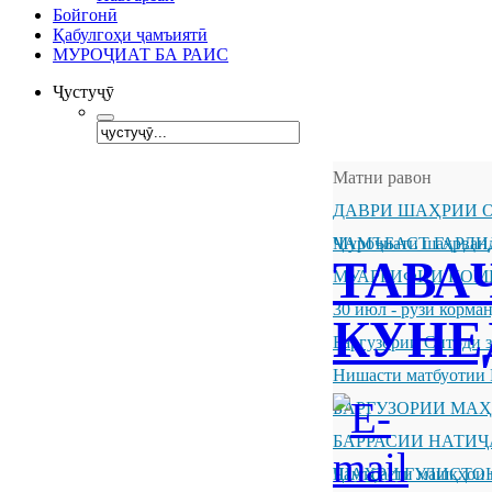
Бойгонӣ
Қабулгоҳи ҷамъиятӣ
МУРОҶИАТ БА РАИС
Ҷустуҷӯ
Матни равон
ДАВРИ ШАҲРИИ О
ҶАМЪБАСТ ГАРДИ
Муроҷиати шаҳрванд
ТАВА
МУАРРИФИИ КОМ
30 июл - рӯзи корм
КУНЕ
Баргузории Ситоди 
Нишасти матбуотии 
БАРГУЗОРИИ МА
БАРРАСИИ НАТИ
ШАҲРИ ГУЛИСТО
Ҷамъбасти машқҳои 