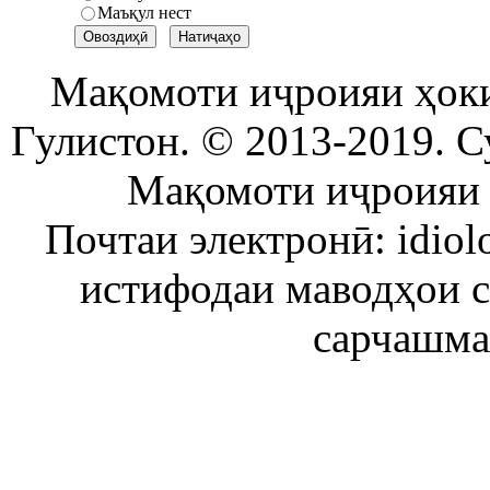
Маъқул нест
Мақомоти иҷроияи ҳок
Гулистон. © 2013-2019. С
Мақомоти иҷроияи 
Почтаи электронӣ: idiol
истифодаи маводҳои 
сарчашма