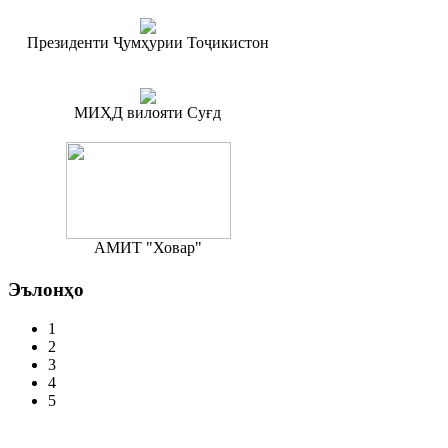
Президенти Ҷумҳурии Тоҷикистон
МИҲД вилояти Суғд
АМИТ "Ховар"
Эълонҳо
1
2
3
4
5