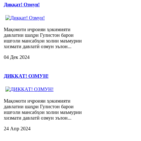
Диққат! Озмун!
Мақомоти иҷроияи ҳокимияти
давлатии шаҳри Гулистон барои
ишғоли мансабҳои холии маъмурии
хизмати давлатӣ озмун эълон...
04 Дек 2024
ДИҚҚАТ! ОЗМУН!
Мақомоти иҷроияи ҳокимияти
давлатии шаҳри Гулистон барои
ишғоли мансабҳои холии маъмурии
хизмати давлатӣ озмун эълон...
24 Апр 2024