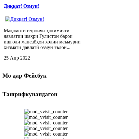
Диққат! Озмун!
Мақомоти иҷроияи ҳокимияти
давлатии шаҳри Гулистон барои
ишғоли мансабҳои холии маъмурии
хизмати давлатӣ озмун эълон...
25 Апр 2022
Мо
дар Фейсбук
Ташрифкунандагон