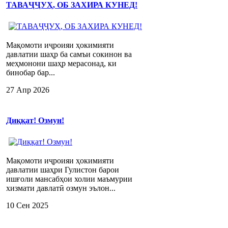
ТАВАҶҶУҲ, ОБ ЗАХИРА КУНЕД!
Мақомоти иҷроияи ҳокимияти
давлатии шаҳр ба самъи сокинон ва
меҳмонони шаҳр мерасонад, ки
бинобар бар...
27 Апр 2026
Диққат! Озмун!
Мақомоти иҷроияи ҳокимияти
давлатии шаҳри Гулистон барои
ишғоли мансабҳои холии маъмурии
хизмати давлатӣ озмун эълон...
10 Сен 2025