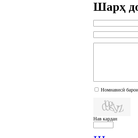
Шарҳ д
Номнависӣ барои
Нав кардан