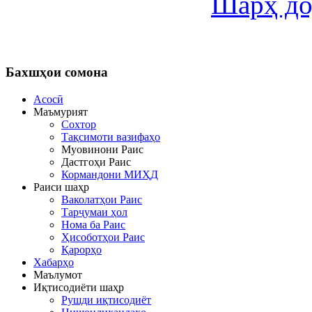
Шарҳ до
Бахшҳои
сомона
Асосӣ
Маъмурият
Сохтор
Тақсимоти вазифаҳо
Муовинони Раис
Дастгоҳи Раис
Кормандони МИҲД
Раиси шаҳр
Ваколатҳои Раис
Тарҷумаи ҳол
Нома ба Раис
Ҳисоботҳои Раис
Қарорҳо
Хабарҳо
Маълумот
Иқтисодиёти шаҳр
Рушди иқтисодиёт