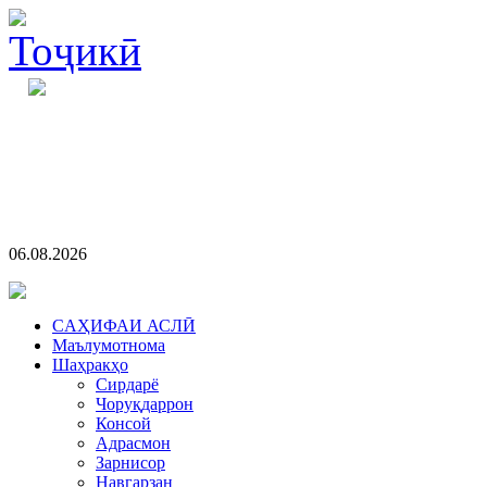
06.08.2026
CАҲИФАИ АСЛӢ
Маълумотнома
Шаҳракҳо
Сирдарё
Чоруқдаррон
Консой
Адрасмон
Зарнисор
Навгарзан