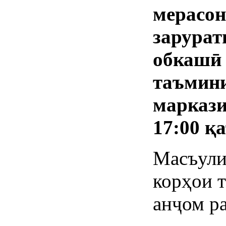
мерасон
зарурат
обкашӣ 
таъмини
маркази
17:00 қ
Масъули
корҳои 
анҷом р