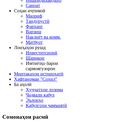
Нишондиҳандаҳо
Саноат
Соҳаи иҷтимоӣ
Маориф
Тандурустӣ
Фарҳанг
Варзиш
Нақлиёт ва комм.
Матбуот
Лоиҳаҳои рушд
Инвеститсионӣ
Шарикон
Имтиёзҳо барои
сармоягузорон
Минтақаҳои истироҳатӣ
Ҳафтаномаи "Соҳил"
Ба аҳолӣ
Ҳуҷҷатҳои лозима
Ҷадвали қабул
Эълонҳо
Қабулгоҳи ҷамъиятӣ
Сомонаҳои
расмӣ