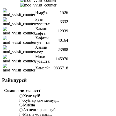
Имрӯз:
1526
Рӯзи
3332
гузашта:
Ҳамин
12939
ҳафта:
Ҳафтаи
40164
гузашта:
Ҳамин
23988
моҳ:
Моҳи
145970
гузашта:
Ҳамагӣ:
9835718
Райъпурсӣ
Сомона чи хел аст?
Хеле хуб!
Хубтар ҳам мешуд...
Миёна
Аз пештарааш хуб
Маълумот кам...