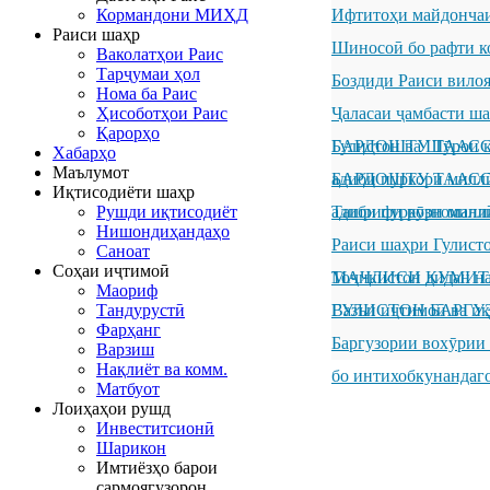
Кормандони МИҲД
Ифтитоҳи майдончаи
Раиси шаҳр
Шиносоӣ бо рафти к
Ваколатҳои Раис
Тарҷумаи ҳол
Боздиди Раиси вило
Нома ба Раис
Ҳисоботҳои Раис
Ҷаласаи ҷамбасти ш
Қарорҳо
Гулистон ва Шӯрои к
БАРДОШТУ ТААССУР
Хабарҳо
Маълумот
адиби пуркори милл
БАРДОШТУ ТААССУР
Иқтисодиёти шаҳр
Рушди иқтисодиёт
адиби пуркори милл
Ташрифи рӯзноманиг
Нишондиҳандаҳо
Раиси шаҳри Гулисто
Саноат
Соҳаи иҷтимоӣ
Тоҷикистон дидан н
МАҶЛИСИ КУМИТ
Маориф
Тандурустӣ
ГУЛИСТОН БАРГУ
Вазъи иҷтимоӣ ва иқ
Фарҳанг
Баргузории вохӯрии
Варзиш
Нақлиёт ва комм.
бо интихобкунандаг
Матбуот
Лоиҳаҳои рушд
Инвеститсионӣ
Шарикон
Имтиёзҳо барои
сармоягузорон