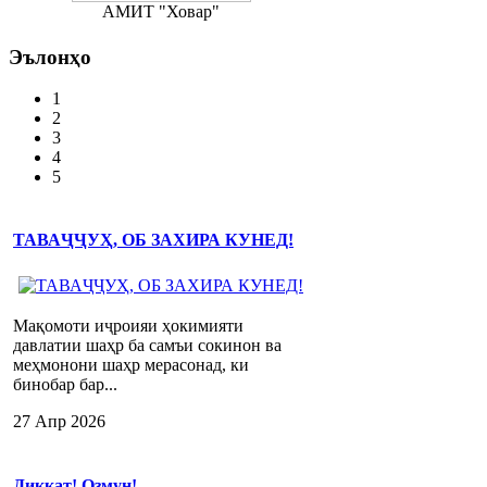
АМИТ "Ховар"
Эълонҳо
1
2
3
4
5
ТАВАҶҶУҲ, ОБ ЗАХИРА КУНЕД!
Мақомоти иҷроияи ҳокимияти
давлатии шаҳр ба самъи сокинон ва
меҳмонони шаҳр мерасонад, ки
бинобар бар...
27 Апр 2026
Диққат! Озмун!