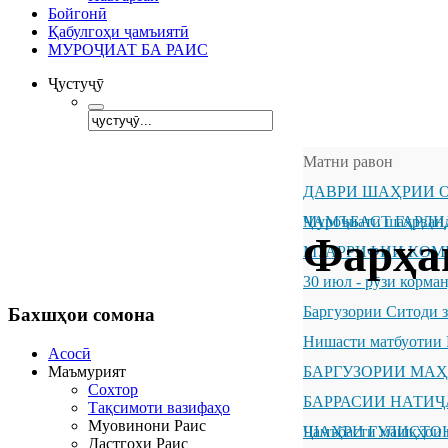
Бойгонӣ
Қабулгоҳи ҷамъиятӣ
МУРОҶИАТ БА РАИС
Ҷустуҷӯ
Матни равон
ДАВРИ ШАҲРИИ О
ҶАМЪБАСТ ГАРДИ
Муроҷиати шаҳрванд
Фарҳа
МУАРРИФИИ КОМ
30 июл - рӯзи корм
Баргузории Ситоди 
Бахшҳои
сомона
Нишасти матбуотии 
Асосӣ
Маъмурият
БАРГУЗОРИИ МА
Сохтор
БАРРАСИИ НАТИ
Тақсимоти вазифаҳо
Муовинони Раис
ШАҲРИ ГУЛИСТО
Ҷамъбасти машқҳои 
Дастгоҳи Раис