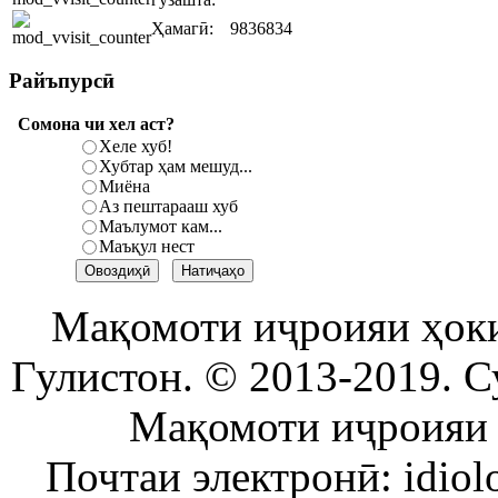
Ҳамагӣ:
9836834
Райъпурсӣ
Сомона чи хел аст?
Хеле хуб!
Хубтар ҳам мешуд...
Миёна
Аз пештарааш хуб
Маълумот кам...
Маъқул нест
Мақомоти иҷроияи ҳок
Гулистон. © 2013-2019. С
Мақомоти иҷроияи 
Почтаи электронӣ: idiol