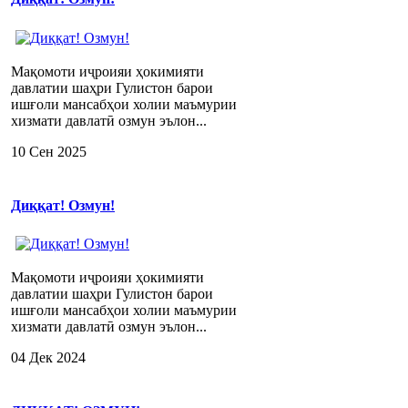
Мақомоти иҷроияи ҳокимияти
давлатии шаҳри Гулистон барои
ишғоли мансабҳои холии маъмурии
хизмати давлатӣ озмун эълон...
10 Сен 2025
Диққат! Озмун!
Мақомоти иҷроияи ҳокимияти
давлатии шаҳри Гулистон барои
ишғоли мансабҳои холии маъмурии
хизмати давлатӣ озмун эълон...
04 Дек 2024