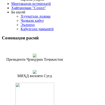
Минтақаҳои истироҳатӣ
Ҳафтаномаи "Соҳил"
Ба аҳолӣ
Ҳуҷҷатҳои лозима
Ҷадвали қабул
Эълонҳо
Қабулгоҳи ҷамъиятӣ
Сомонаҳои
расмӣ
Президенти Ҷумҳурии Тоҷикистон
МИҲД вилояти Суғд