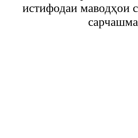
истифодаи маводҳои 
сарчашма