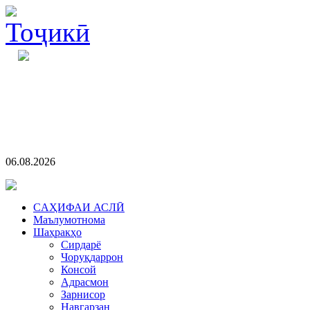
06.08.2026
CАҲИФАИ АСЛӢ
Маълумотнома
Шаҳракҳо
Сирдарё
Чоруқдаррон
Консой
Адрасмон
Зарнисор
Навгарзан