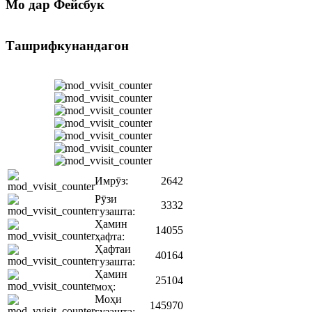
Мо
дар Фейсбук
Ташрифкунандагон
Имрӯз:
2642
Рӯзи
3332
гузашта:
Ҳамин
14055
ҳафта:
Ҳафтаи
40164
гузашта:
Ҳамин
25104
моҳ:
Моҳи
145970
гузашта: