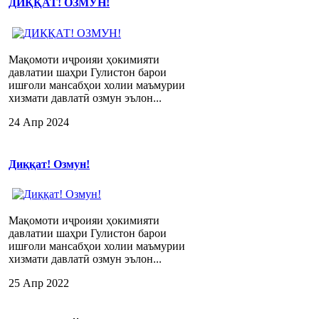
ДИҚҚАТ! ОЗМУН!
Мақомоти иҷроияи ҳокимияти
давлатии шаҳри Гулистон барои
ишғоли мансабҳои холии маъмурии
хизмати давлатӣ озмун эълон...
24 Апр 2024
Диққат! Озмун!
Мақомоти иҷроияи ҳокимияти
давлатии шаҳри Гулистон барои
ишғоли мансабҳои холии маъмурии
хизмати давлатӣ озмун эълон...
25 Апр 2022