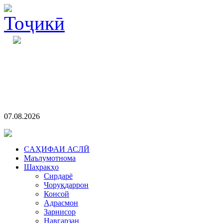
07.08.2026
CАҲИФАИ АСЛӢ
Маълумотнома
Шаҳракҳо
Сирдарё
Чоруқдаррон
Консой
Адрасмон
Зарнисор
Навгарзан