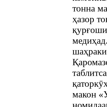
тонна ма
ҳазор то
қурғоши
медиҳад.
шаҳраки
Қаромаз
таблитс
қаторкӯ
макон «
номидаа