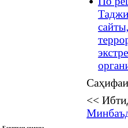
По ре
Таджи
сайты,
терро
экстр
орган
Саҳифаи 
<<
Ибти
Минбаъ
Бахшҳои
сомона