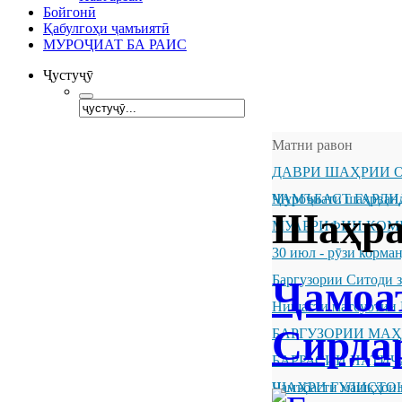
Бойгонӣ
Қабулгоҳи ҷамъиятӣ
МУРОҶИАТ БА РАИС
Ҷустуҷӯ
Матни равон
ДАВРИ ШАҲРИИ О
ҶАМЪБАСТ ГАРДИ
Муроҷиати шаҳрванд
Шаҳра
МУАРРИФИИ КОМ
30 июл - рӯзи корм
Баргузории Ситоди 
Ҷамоа
Нишасти матбуотии 
Сирда
БАРГУЗОРИИ МА
БАРРАСИИ НАТИ
ШАҲРИ ГУЛИСТО
Ҷамъбасти машқҳои 