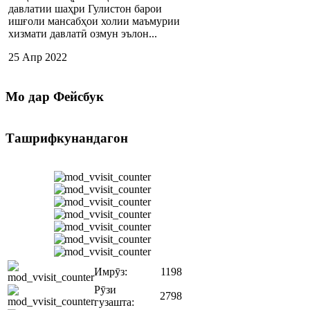
давлатии шаҳри Гулистон барои
ишғоли мансабҳои холии маъмурии
хизмати давлатӣ озмун эълон...
25 Апр 2022
Мо
дар Фейсбук
Ташрифкунандагон
Имрӯз:
1198
Рӯзи
2798
гузашта: