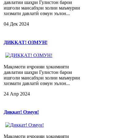
давлатии шаҳри Гулистон барои
ишғоли мансабҳои холии маъмурии
хизмати давлатӣ озмун эълон...
04 Дек 2024
ДИҚҚАТ! ОЗМУН!
Мақомоти иҷроияи ҳокимияти
давлатии шаҳри Гулистон барои
ишғоли мансабҳои холии маъмурии
хизмати давлатӣ озмун эълон...
24 Апр 2024
Диққат! Озмун!
Мақомоти иҷроияи ҳокимияти