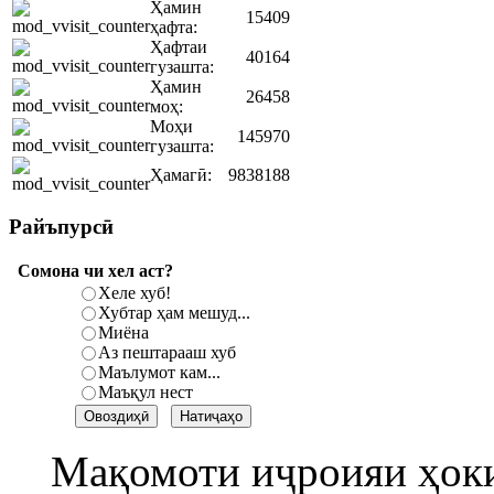
Ҳамин
15409
ҳафта:
Ҳафтаи
40164
гузашта:
Ҳамин
26458
моҳ:
Моҳи
145970
гузашта:
Ҳамагӣ:
9838188
Райъпурсӣ
Сомона чи хел аст?
Хеле хуб!
Хубтар ҳам мешуд...
Миёна
Аз пештарааш хуб
Маълумот кам...
Маъқул нест
Мақомоти иҷроияи ҳок