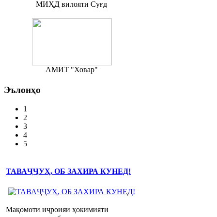
МИҲД вилояти Суғд
АМИТ "Ховар"
Эълонҳо
1
2
3
4
5
ТАВАҶҶУҲ, ОБ ЗАХИРА КУНЕД!
Мақомоти иҷроияи ҳокимияти