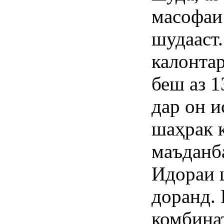
масофаи
шудааст
калонта
беш аз 1
дар он и
шаҳрак 
маъданб
Идораи 
доранд.
комбина