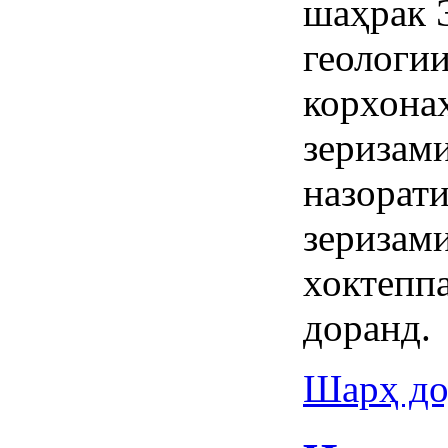
шаҳрак 
геологи
корхонаҳ
зеризами
назорат
зеризам
хоктепп
доранд.
Шарҳ до