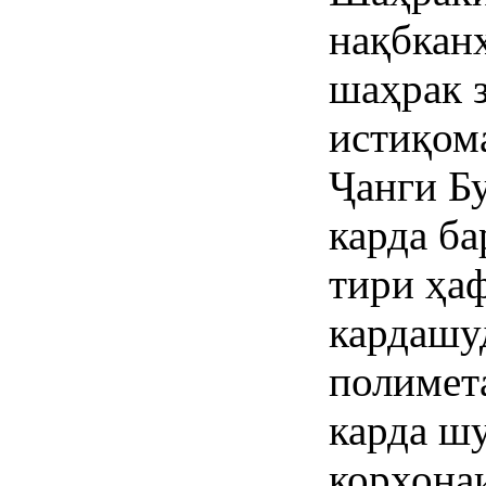
нақбкан
шаҳрак з
истиқом
Ҷанги Б
карда ба
тири ҳа
кардашу
полимет
карда шу
корхона