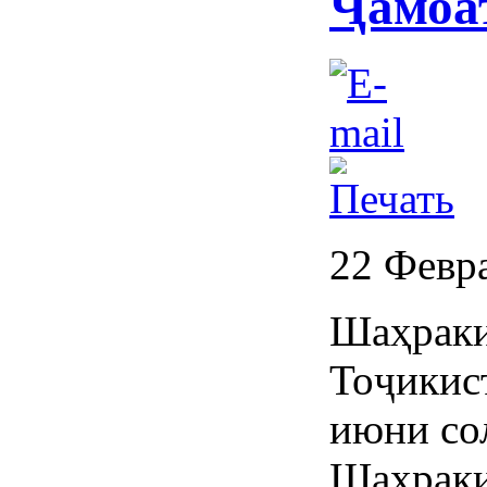
Ҷамоа
22 Февр
Шаҳраки
Тоҷикист
июни со
Шаҳраки