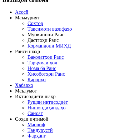
Асосӣ
Маъмурият
Сохтор
Тақсимоти вазифаҳо
Муовинони Раис
Дастгоҳи Раис
Кормандони МИҲД
Раиси шаҳр
Ваколатҳои Раис
Тарҷумаи ҳол
Нома ба Раис
Ҳисоботҳои Раис
Қарорҳо
Хабарҳо
Маълумот
Иқтисодиёти шаҳр
Рушди иқтисодиёт
Нишондиҳандаҳо
Саноат
Соҳаи иҷтимоӣ
Маориф
Тандурустӣ
Фарҳанг