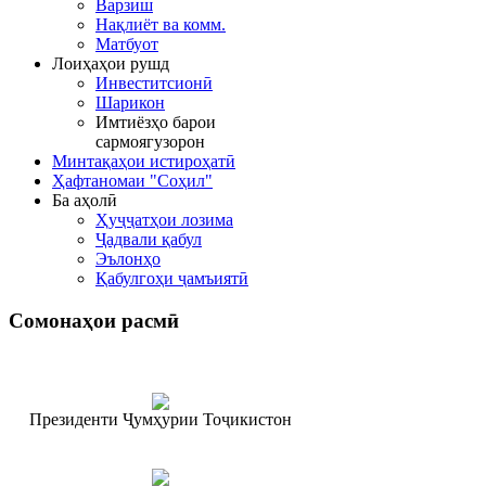
Варзиш
Нақлиёт ва комм.
Матбуот
Лоиҳаҳои рушд
Инвеститсионӣ
Шарикон
Имтиёзҳо барои
сармоягузорон
Минтақаҳои истироҳатӣ
Ҳафтаномаи "Соҳил"
Ба аҳолӣ
Ҳуҷҷатҳои лозима
Ҷадвали қабул
Эълонҳо
Қабулгоҳи ҷамъиятӣ
Сомонаҳои
расмӣ
Президенти Ҷумҳурии Тоҷикистон