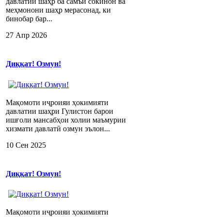
давлатии шаҳр ба самъи сокинон ва
меҳмонони шаҳр мерасонад, ки
бинобар бар...
27 Апр 2026
Диққат! Озмун!
Мақомоти иҷроияи ҳокимияти
давлатии шаҳри Гулистон барои
ишғоли мансабҳои холии маъмурии
хизмати давлатӣ озмун эълон...
10 Сен 2025
Диққат! Озмун!
Мақомоти иҷроияи ҳокимияти