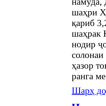
намуда,
шаҳри Х
қариб 3,
шаҳрак 
нодир ҷ
солонаи 
ҳазор то
ранга м
Шарҳ до