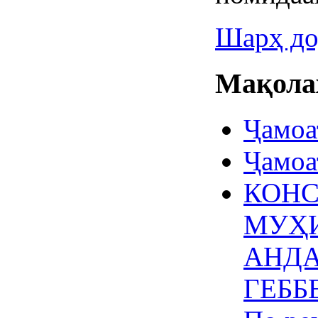
Шарҳ до
Мақолаҳ
Ҷамоа
Ҷамоа
КОНС
МУҲИ
АНДА
ГЕББ