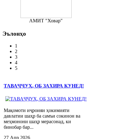
АМИТ "Ховар"
Эълонҳо
1
2
3
4
5
ТАВАҶҶУҲ, ОБ ЗАХИРА КУНЕД!
Мақомоти иҷроияи ҳокимияти
давлатии шаҳр ба самъи сокинон ва
меҳмонони шаҳр мерасонад, ки
бинобар бар...
27 Апр 2026