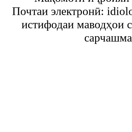
Почтаи электронӣ: idiol
истифодаи маводҳои 
сарчашма