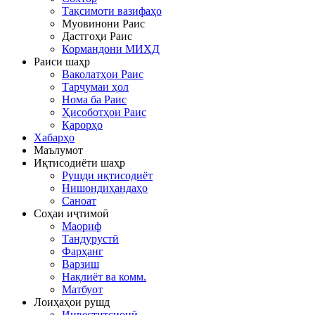
Тақсимоти вазифаҳо
Муовинони Раис
Дастгоҳи Раис
Кормандони МИҲД
Раиси шаҳр
Ваколатҳои Раис
Тарҷумаи ҳол
Нома ба Раис
Ҳисоботҳои Раис
Қарорҳо
Хабарҳо
Маълумот
Иқтисодиёти шаҳр
Рушди иқтисодиёт
Нишондиҳандаҳо
Саноат
Соҳаи иҷтимоӣ
Маориф
Тандурустӣ
Фарҳанг
Варзиш
Нақлиёт ва комм.
Матбуот
Лоиҳаҳои рушд
Инвеститсионӣ