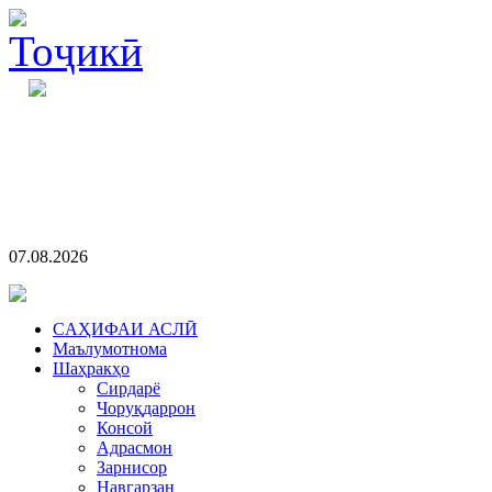
07.08.2026
CАҲИФАИ АСЛӢ
Маълумотнома
Шаҳракҳо
Сирдарё
Чоруқдаррон
Консой
Адрасмон
Зарнисор
Навгарзан