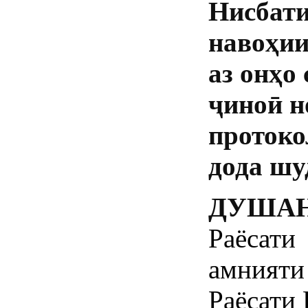
Нисбати
навоҳии
аз онҳо
ҷиноӣ н
протоко
дода шу
ДУШАНБЕ
Раёсати
амнияти
Раёсати