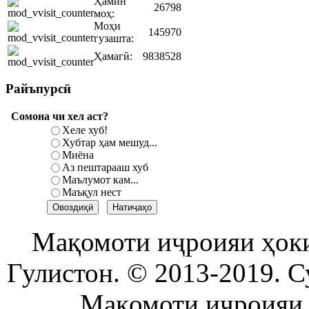
Ҳамин
26798
моҳ:
Моҳи
145970
гузашта:
Ҳамагӣ:
9838528
Райъпурсӣ
Сомона чи хел аст?
Хеле хуб!
Хубтар ҳам мешуд...
Миёна
Аз пештарааш хуб
Маълумот кам...
Маъқул нест
Мақомоти иҷроияи ҳок
Гулистон. © 2013-2019. С
Мақомоти иҷроияи 