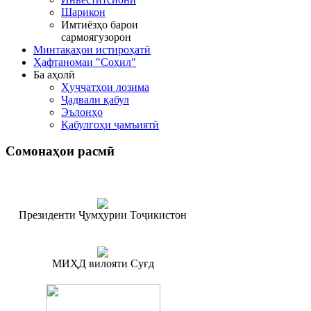
Шарикон
Имтиёзҳо барои
сармоягузорон
Минтақаҳои истироҳатӣ
Ҳафтаномаи "Соҳил"
Ба аҳолӣ
Ҳуҷҷатҳои лозима
Ҷадвали қабул
Эълонҳо
Қабулгоҳи ҷамъиятӣ
Сомонаҳои
расмӣ
Президенти Ҷумҳурии Тоҷикистон
МИҲД вилояти Суғд