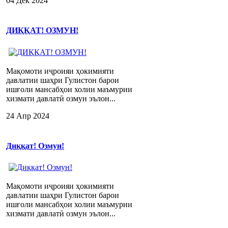
04 Дек 2024
ДИҚҚАТ! ОЗМУН!
Мақомоти иҷроияи ҳокимияти
давлатии шаҳри Гулистон барои
ишғоли мансабҳои холии маъмурии
хизмати давлатӣ озмун эълон...
24 Апр 2024
Диққат! Озмун!
Мақомоти иҷроияи ҳокимияти
давлатии шаҳри Гулистон барои
ишғоли мансабҳои холии маъмурии
хизмати давлатӣ озмун эълон...