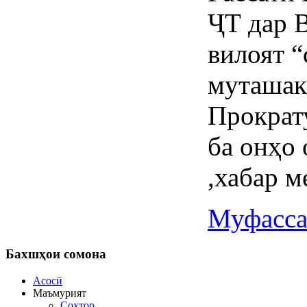
ҶТ дар 
вилоят 
муташак
Прократу
ба онҳо
,хабар м
Муфасса
Бахшҳои
сомона
Асосӣ
Маъмурият
Сохтор