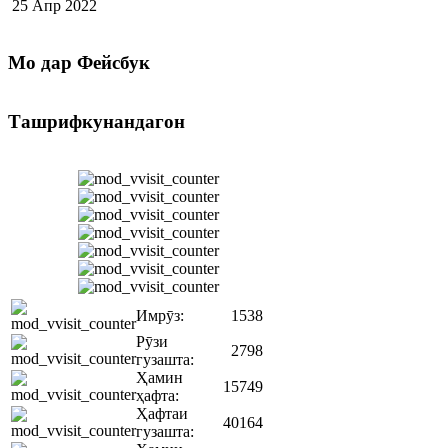
25 Апр 2022
Мо
дар Фейсбук
Ташрифкунандагон
Имрӯз:
1538
Рӯзи
2798
гузашта:
Ҳамин
15749
ҳафта:
Ҳафтаи
40164
гузашта: