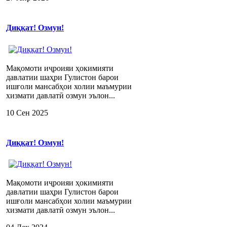
Диққат! Озмун!
Мақомоти иҷроияи ҳокимияти
давлатии шаҳри Гулистон барои
ишғоли мансабҳои холии маъмурии
хизмати давлатӣ озмун эълон...
10 Сен 2025
Диққат! Озмун!
Мақомоти иҷроияи ҳокимияти
давлатии шаҳри Гулистон барои
ишғоли мансабҳои холии маъмурии
хизмати давлатӣ озмун эълон...