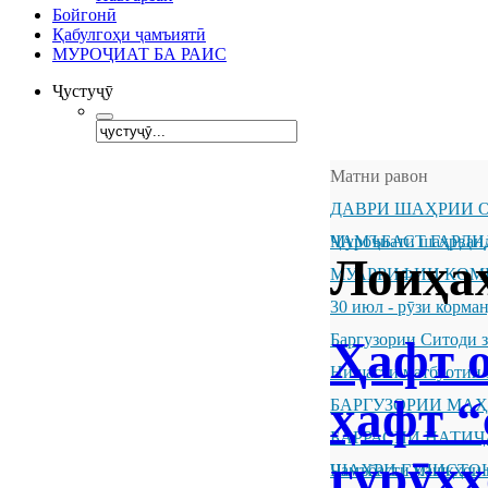
Бойгонӣ
Қабулгоҳи ҷамъиятӣ
МУРОҶИАТ БА РАИС
Ҷустуҷӯ
Матни равон
ДАВРИ ШАҲРИИ О
ҶАМЪБАСТ ГАРДИ
Муроҷиати шаҳрванд
Лоиҳа
МУАРРИФИИ КОМ
30 июл - рӯзи корм
Баргузории Ситоди 
Ҳафт о
Нишасти матбуотии 
ҳафт “
БАРГУЗОРИИ МА
БАРРАСИИ НАТИ
гурӯҳҳ
ШАҲРИ ГУЛИСТО
Ҷамъбасти машқҳои 