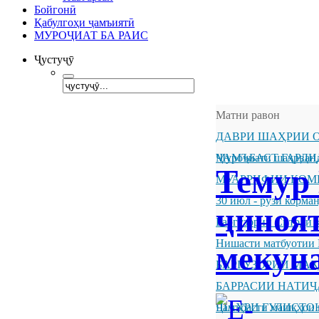
Бойгонӣ
Қабулгоҳи ҷамъиятӣ
МУРОҶИАТ БА РАИС
Ҷустуҷӯ
Матни равон
ДАВРИ ШАҲРИИ О
ҶАМЪБАСТ ГАРДИ
Муроҷиати шаҳрванд
Темур
МУАРРИФИИ КОМ
30 июл - рӯзи корм
ҷиноя
Баргузории Ситоди 
Нишасти матбуотии 
мекун
БАРГУЗОРИИ МА
БАРРАСИИ НАТИ
ШАҲРИ ГУЛИСТО
Ҷамъбасти машқҳои 