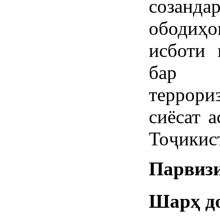
созанд
ободиҳо
исботи 
бар з
террори
сиёсат 
Тоҷикис
Парвизи
Шарҳ д