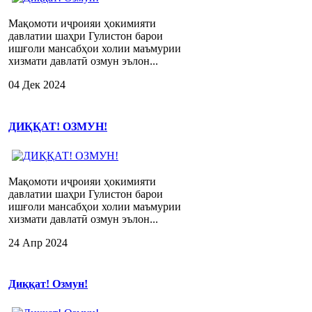
Мақомоти иҷроияи ҳокимияти
давлатии шаҳри Гулистон барои
ишғоли мансабҳои холии маъмурии
хизмати давлатӣ озмун эълон...
04 Дек 2024
ДИҚҚАТ! ОЗМУН!
Мақомоти иҷроияи ҳокимияти
давлатии шаҳри Гулистон барои
ишғоли мансабҳои холии маъмурии
хизмати давлатӣ озмун эълон...
24 Апр 2024
Диққат! Озмун!