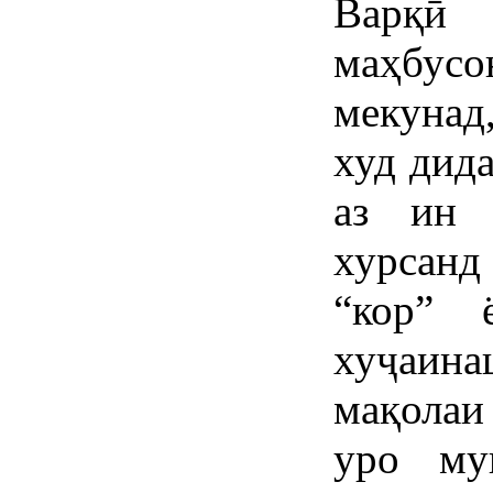
Варқӣ 
маҳбус
мекунад
худ дида
аз ин 
хурсанд
“кор” 
хуҷаин
мақола
уро му