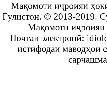
Мақомоти иҷроияи ҳок
Гулистон. © 2013-2019. С
Мақомоти иҷроияи 
Почтаи электронӣ: idiol
истифодаи маводҳои 
сарчашма