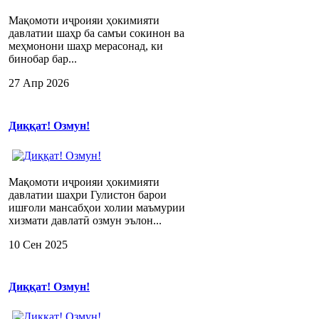
Мақомоти иҷроияи ҳокимияти
давлатии шаҳр ба самъи сокинон ва
меҳмонони шаҳр мерасонад, ки
бинобар бар...
27 Апр 2026
Диққат! Озмун!
Мақомоти иҷроияи ҳокимияти
давлатии шаҳри Гулистон барои
ишғоли мансабҳои холии маъмурии
хизмати давлатӣ озмун эълон...
10 Сен 2025
Диққат! Озмун!