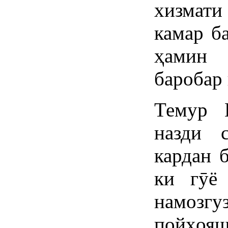
хизмати
камар ба
ҳамин 
баробар 
Темур 
назди 
кардан 
ки гӯё
намозгу
пойҳо