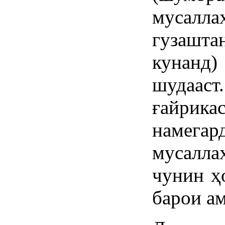
мусал
гузашта
кунанд)
шудаа
ғайрик
намега
мусалл
чунин ҳ
барои а