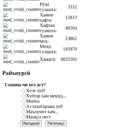
Рӯзи
3332
гузашта:
Ҳамин
12813
ҳафта:
Ҳафтаи
40164
гузашта:
Ҳамин
23862
моҳ:
Моҳи
145970
гузашта:
Ҳамагӣ:
9835592
Райъпурсӣ
Сомона чи хел аст?
Хеле хуб!
Хубтар ҳам мешуд...
Миёна
Аз пештарааш хуб
Маълумот кам...
Маъқул нест