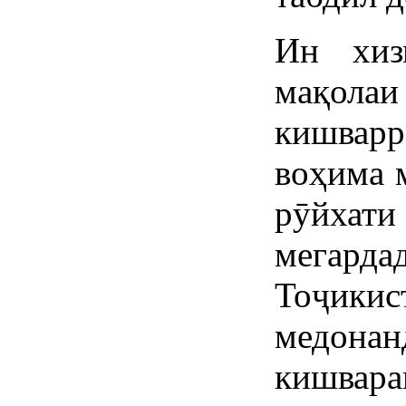
Ин хиз
мақолаи
кишварр
воҳима 
рӯйхат
мегар
Тоҷики
медон
кишвар