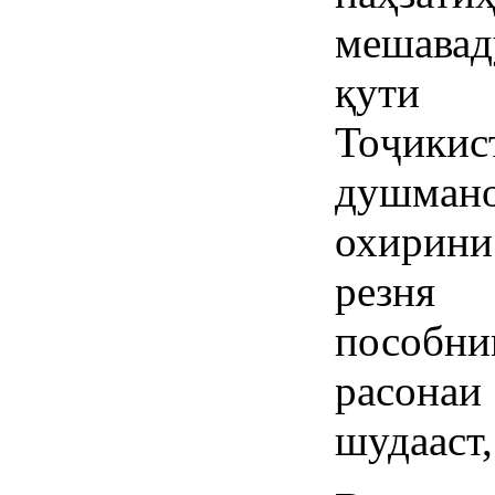
мешавад
қути 
Тоҷик
душмано
охирин
резня 
пособн
расонаи
шудааст,