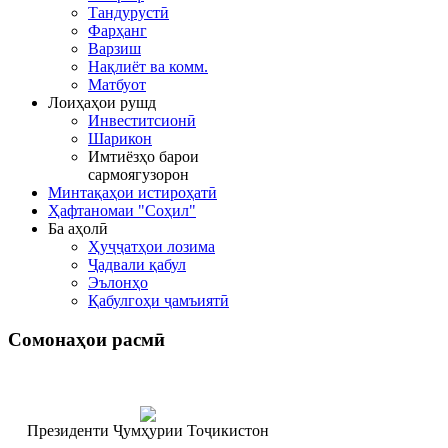
Тандурустӣ
Фарҳанг
Варзиш
Нақлиёт ва комм.
Матбуот
Лоиҳаҳои рушд
Инвеститсионӣ
Шарикон
Имтиёзҳо барои
сармоягузорон
Минтақаҳои истироҳатӣ
Ҳафтаномаи "Соҳил"
Ба аҳолӣ
Ҳуҷҷатҳои лозима
Ҷадвали қабул
Эълонҳо
Қабулгоҳи ҷамъиятӣ
Сомонаҳои
расмӣ
Президенти Ҷумҳурии Тоҷикистон