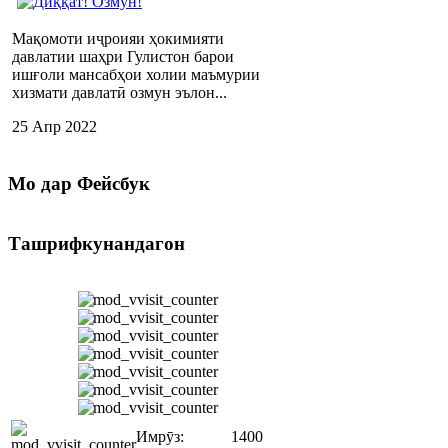
Мақомоти иҷроияи ҳокимияти
давлатии шаҳри Гулистон барои
ишғоли мансабҳои холии маъмурии
хизмати давлатӣ озмун эълон...
25 Апр 2022
Мо
дар Фейсбук
Ташрифкунандагон
Имрӯз:
1400