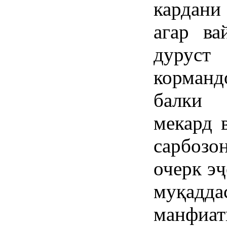
кардани
агар ва
дуруст
корманд
балки 
мекард 
сарбоз
очерк эҷ
муқадда
манфиат