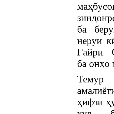
маҳбус
зиндонр
ба беру
неруи к
Ғайри О
ба онҳо
Темур
амалиёт
ҳифзи ҳу
худ ба