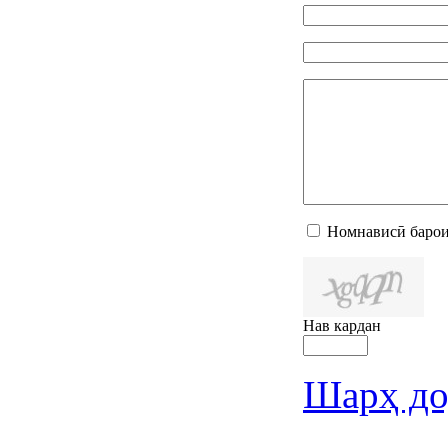
Номнависӣ барои
Нав кардан
Шарҳ до