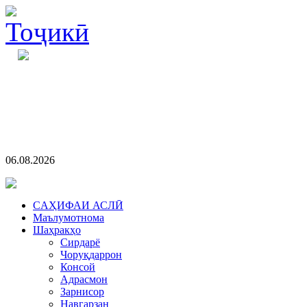
06.08.2026
CАҲИФАИ АСЛӢ
Маълумотнома
Шаҳракҳо
Сирдарё
Чоруқдаррон
Консой
Адрасмон
Зарнисор
Навгарзан