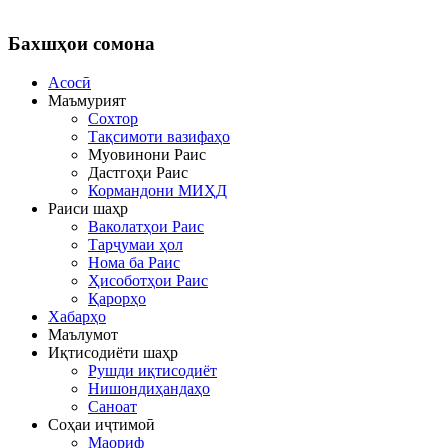
Бахшҳои
сомона
Асосӣ
Маъмурият
Сохтор
Тақсимоти вазифаҳо
Муовинони Раис
Дастгоҳи Раис
Кормандони МИҲД
Раиси шаҳр
Ваколатҳои Раис
Тарҷумаи ҳол
Нома ба Раис
Ҳисоботҳои Раис
Қарорҳо
Хабарҳо
Маълумот
Иқтисодиёти шаҳр
Рушди иқтисодиёт
Нишондиҳандаҳо
Саноат
Соҳаи иҷтимоӣ
Маориф