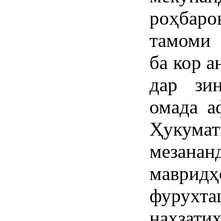
роҳбар
тамоми 
ба кор а
дар зи
омада а
Ҳукум
мезана
маврид
фурухт
наҳзат