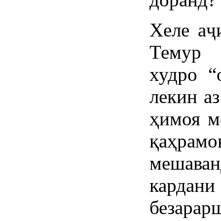
Хеле аҷ
Темур 
худро “
лекин а
ҳимоя м
қаҳрам
мешаван
кардан
безарар