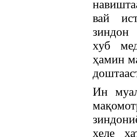
навишта
вай ис
зиндон 
хуб ме
ҳамин м
доштаас
Ин муал
мақомо
зиндон
хеле ха