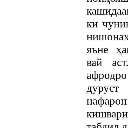
кашидаа
ки чуни
нишонаҳ
яъне ҳ
вай ас
афродро
дуруст
нафаро
кишвари
табдил д