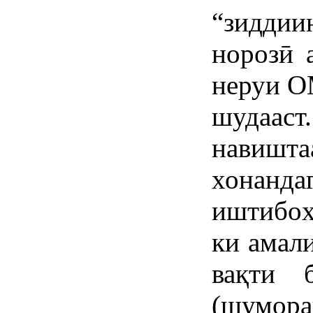
“зиддии
норозӣ 
неруи О
шудаа
навишта
хонанд
иштибоҳ
ки амал
вақти 
(шумора