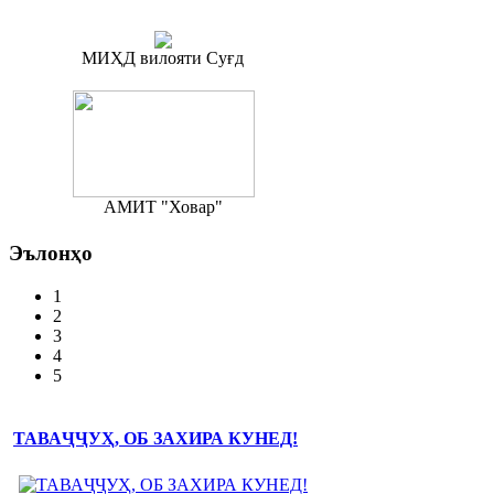
МИҲД вилояти Суғд
АМИТ "Ховар"
Эълонҳо
1
2
3
4
5
ТАВАҶҶУҲ, ОБ ЗАХИРА КУНЕД!