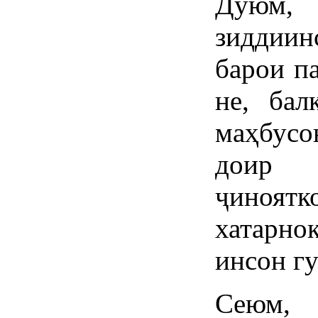
Дуюм,
зиддии
барои п
не, бал
маҳбусо
доир 
ҷиноятк
хатарно
инсон г
Сеюм,