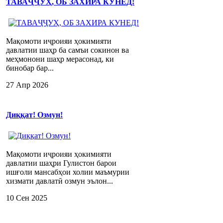
ТАВАҶҶУҲ, ОБ ЗАХИРА КУНЕД!
Мақомоти иҷроияи ҳокимияти
давлатии шаҳр ба самъи сокинон ва
меҳмонони шаҳр мерасонад, ки
бинобар бар...
27 Апр 2026
Диққат! Озмун!
Мақомоти иҷроияи ҳокимияти
давлатии шаҳри Гулистон барои
ишғоли мансабҳои холии маъмурии
хизмати давлатӣ озмун эълон...
10 Сен 2025