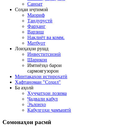
Саноат
Соҳаи иҷтимоӣ
Маориф
Тандурустӣ
Фарҳанг
Варзиш
Нақлиёт ва комм.
Матбуот
Лоиҳаҳои рушд
Инвеститсионӣ
Шарикон
Имтиёзҳо барои
сармоягузорон
Минтақаҳои истироҳатӣ
Ҳафтаномаи "Соҳил"
Ба аҳолӣ
Ҳуҷҷатҳои лозима
Ҷадвали қабул
Эълонҳо
Қабулгоҳи ҷамъиятӣ
Сомонаҳои
расмӣ