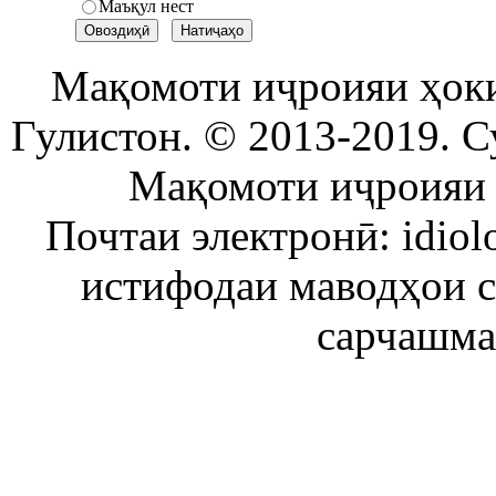
Маъқул нест
Мақомоти иҷроияи ҳок
Гулистон. © 2013-2019. С
Мақомоти иҷроияи 
Почтаи электронӣ: idiol
истифодаи маводҳои 
сарчашма