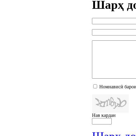
Шарҳ д
Номнависӣ барои
Нав кардан