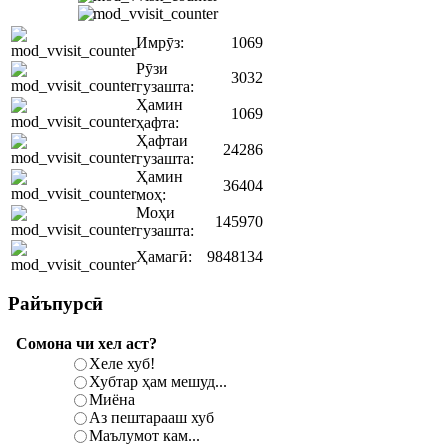
Имрӯз:
1069
Рӯзи
3032
гузашта:
Ҳамин
1069
ҳафта:
Ҳафтаи
24286
гузашта:
Ҳамин
36404
моҳ:
Моҳи
145970
гузашта:
Ҳамагӣ:
9848134
Райъпурсӣ
Сомона чи хел аст?
Хеле хуб!
Хубтар ҳам мешуд...
Миёна
Аз пештарааш хуб
Маълумот кам...