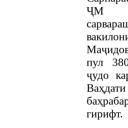
ҶМ Т
сарва
вакилон
Маҷидов
пул 38
ҷудо ка
Ваҳда
баҳраб
гирифт.