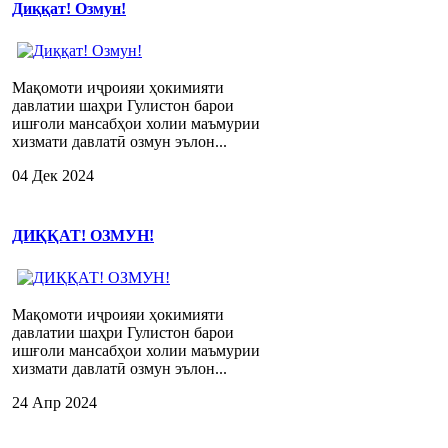
Диққат! Озмун!
Мақомоти иҷроияи ҳокимияти
давлатии шаҳри Гулистон барои
ишғоли мансабҳои холии маъмурии
хизмати давлатӣ озмун эълон...
04 Дек 2024
ДИҚҚАТ! ОЗМУН!
Мақомоти иҷроияи ҳокимияти
давлатии шаҳри Гулистон барои
ишғоли мансабҳои холии маъмурии
хизмати давлатӣ озмун эълон...
24 Апр 2024