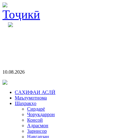
10.08.2026
CАҲИФАИ АСЛӢ
Маълумотнома
Шаҳракҳо
Сирдарё
Чоруқдаррон
Консой
Адрасмон
Зарнисор
Навгарзан