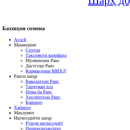
Шарҳ до
Бахшҳои
сомона
Асосӣ
Маъмурият
Сохтор
Тақсимоти вазифаҳо
Муовинони Раис
Дастгоҳи Раис
Кормандони МИҲД
Раиси шаҳр
Ваколатҳои Раис
Тарҷумаи ҳол
Нома ба Раис
Ҳисоботҳои Раис
Қарорҳо
Хабарҳо
Маълумот
Иқтисодиёти шаҳр
Рушди иқтисодиёт
Нишондиҳандаҳо