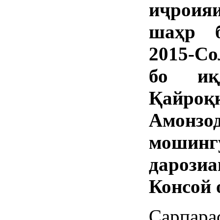
иҷроия
шаҳр б
2015-Со
бо иқ
Қайро
Амонз
мошинг
дарозиа
Консой 
Сарпар