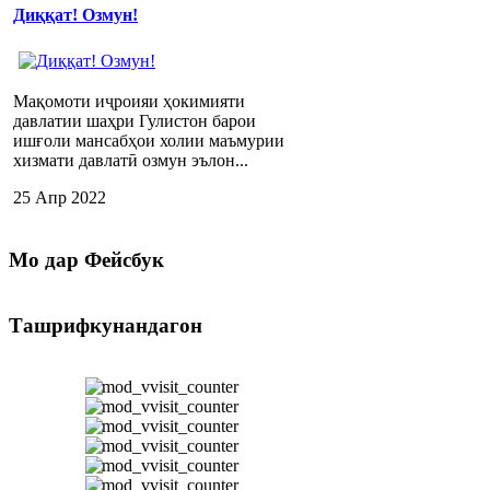
Диққат! Озмун!
Мақомоти иҷроияи ҳокимияти
давлатии шаҳри Гулистон барои
ишғоли мансабҳои холии маъмурии
хизмати давлатӣ озмун эълон...
25 Апр 2022
Мо
дар Фейсбук
Ташрифкунандагон