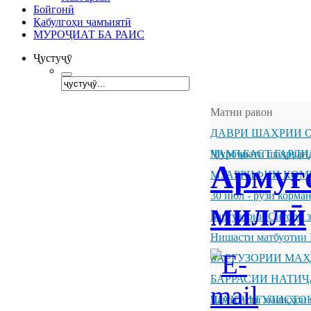
Бойгонӣ
Қабулгоҳи ҷамъиятӣ
МУРОҶИАТ БА РАИС
Ҷустуҷӯ
Матни равон
ДАВРИ ШАҲРИИ О
ҶАМЪБАСТ ГАРДИ
Муроҷиати шаҳрванд
Армуғо
МУАРРИФИИ КОМ
30 июл - рӯзи корм
миллӣ
Баргузории Ситоди 
Нишасти матбуотии 
БАРГУЗОРИИ МА
БАРРАСИИ НАТИ
ШАҲРИ ГУЛИСТО
Ҷамъбасти машқҳои 