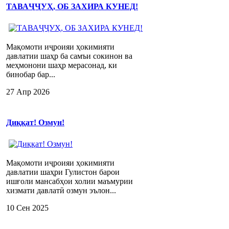
ТАВАҶҶУҲ, ОБ ЗАХИРА КУНЕД!
Мақомоти иҷроияи ҳокимияти
давлатии шаҳр ба самъи сокинон ва
меҳмонони шаҳр мерасонад, ки
бинобар бар...
27 Апр 2026
Диққат! Озмун!
Мақомоти иҷроияи ҳокимияти
давлатии шаҳри Гулистон барои
ишғоли мансабҳои холии маъмурии
хизмати давлатӣ озмун эълон...
10 Сен 2025