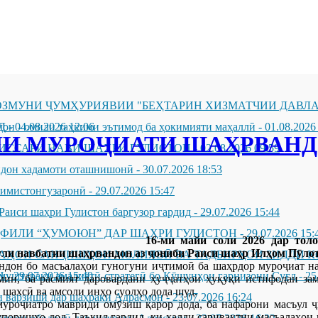
ЗМУНИ ҶУМҲУРИЯВИИ "БЕҲТАРИН ХИЗМАТЧИИ ДАВЛА
Д
он - омили таҳкими эътимод ба ҳокимияти маҳаллӣ
-
04.08.2026 12:06
-
01.08.2026
ИИ МУРОҶИАТИ ШАҲРВАН
ИССАРИ НАВИ ШАҲРИ ГУЛИСТОН
-
02.08.2026 09:59
андон хадамоти оташнишонӣ
-
30.07.2026 18:53
зимистонгузаронӣ
-
29.07.2026 15:47
Раиси шаҳри Гулистон баргузор гардид
-
29.07.2026 15:44
ҲФИЛИ “ҲУМОЮН” ДАР ШАҲРИ ГУЛИСТОН
-
29.07.2026 15:
16-ми майи соли 2026 дар тол
ли навбатии шаҳрвандон аз ҷониби Раиси шаҳр Илҳом Пӯлотз
ҶАҲОИ САНҶИШҲОИ МОЛИЯВӢ ВА ТАДБИРҲОИ ЗИДДИ К
ндон бо масъалаҳои гуногуни иҷтимоӣ ба шаҳрдор муроҷиат нам
Н
муштараки амалиётӣ-стратегӣ бо Қӯшунҳои гарнизони Суғд
-
29.07.2026 15:40
-
25
мин, ба расмият даровардани ҳуҷҷатҳои ҳуқуқи истифодаи за
 шахсӣ ва амсоли инҳо суолҳо дода шуд.
 варзишӣ дар шаҳраки Адрасмон
-
23.07.2026 16:24
муроҷиатро мавриди омӯзиш қарор дода, ба нафарони масъул 
поришҳо дод. Таъкид гардид, ки ҳалли саривақтии масъалаҳои