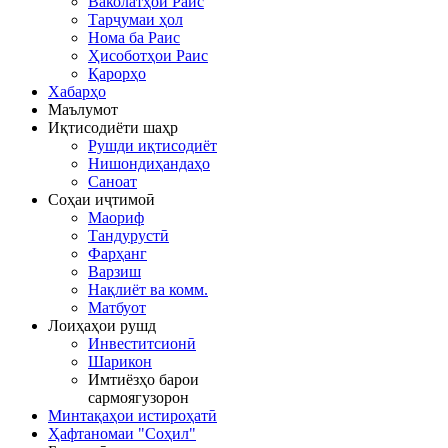
Ваколатҳои Раис
Тарҷумаи ҳол
Нома ба Раис
Ҳисоботҳои Раис
Қарорҳо
Хабарҳо
Маълумот
Иқтисодиёти шаҳр
Рушди иқтисодиёт
Нишондиҳандаҳо
Саноат
Соҳаи иҷтимоӣ
Маориф
Тандурустӣ
Фарҳанг
Варзиш
Нақлиёт ва комм.
Матбуот
Лоиҳаҳои рушд
Инвеститсионӣ
Шарикон
Имтиёзҳо барои
сармоягузорон
Минтақаҳои истироҳатӣ
Ҳафтаномаи "Соҳил"