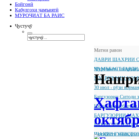
Бойгонӣ
Қабулгоҳи ҷамъиятӣ
МУРОҶИАТ БА РАИС
Ҷустуҷӯ
Матни равон
ДАВРИ ШАҲРИИ О
ҶАМЪБАСТ ГАРДИ
Муроҷиати шаҳрванд
Нашри
МУАРРИФИИ КОМ
30 июл - рӯзи корм
Баргузории Ситоди 
Ҳафта
Нишасти матбуотии 
октябр
БАРГУЗОРИИ МА
БАРРАСИИ НАТИ
ШАҲРИ ГУЛИСТО
Ҷамъбасти машқҳои 