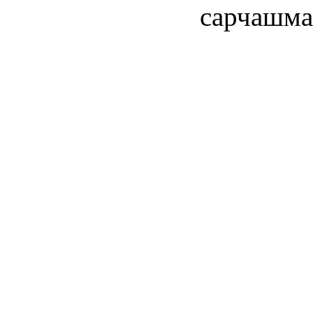
сарчашма