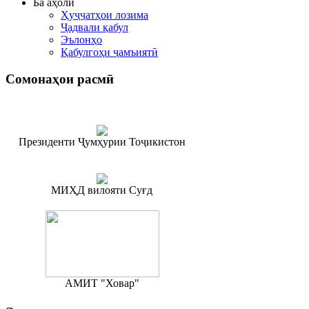
Ба аҳолӣ
Ҳуҷҷатҳои лозима
Ҷадвали қабул
Эълонҳо
Қабулгоҳи ҷамъиятӣ
Сомонаҳои
расмӣ
Президенти Ҷумҳурии Тоҷикистон
МИҲД вилояти Суғд
АМИТ "Ховар"