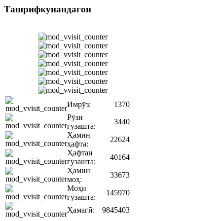
Ташрифкунандагон
Имрӯз:
1370
Рӯзи
3440
гузашта:
Ҳамин
22624
ҳафта:
Ҳафтаи
40164
гузашта:
Ҳамин
33673
моҳ:
Моҳи
145970
гузашта:
Ҳамагӣ:
9845403