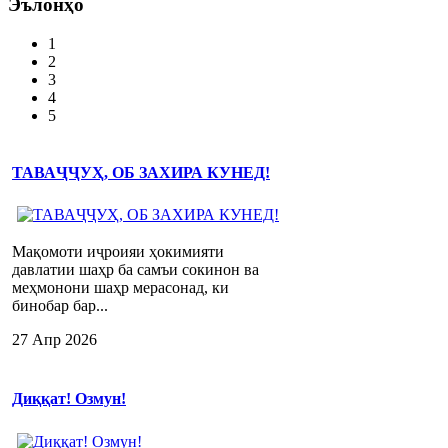
Эълонҳо
1
2
3
4
5
ТАВАҶҶУҲ, ОБ ЗАХИРА КУНЕД!
Мақомоти иҷроияи ҳокимияти
давлатии шаҳр ба самъи сокинон ва
меҳмонони шаҳр мерасонад, ки
бинобар бар...
27 Апр 2026
Диққат! Озмун!