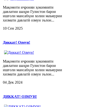
Мақомоти иҷроияи ҳокимияти
давлатии шаҳри Гулистон барои
ишғоли мансабҳои холии маъмурии
хизмати давлатӣ озмун эълон...
10 Сен 2025
Диққат! Озмун!
Мақомоти иҷроияи ҳокимияти
давлатии шаҳри Гулистон барои
ишғоли мансабҳои холии маъмурии
хизмати давлатӣ озмун эълон...
04 Дек 2024
ДИҚҚАТ! ОЗМУН!