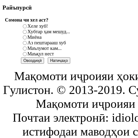
Райъпурсӣ
Сомона чи хел аст?
Хеле хуб!
Хубтар ҳам мешуд...
Миёна
Аз пештарааш хуб
Маълумот кам...
Маъқул нест
Мақомоти иҷроияи ҳок
Гулистон. © 2013-2019. С
Мақомоти иҷроияи 
Почтаи электронӣ: idiol
истифодаи маводҳои 