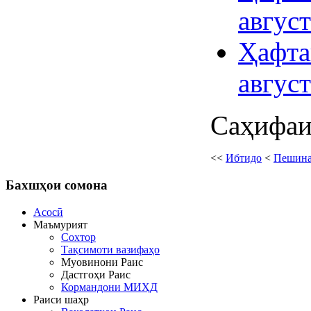
авгус
Ҳафта
авгус
Саҳифаи 
<<
Ибтидо
<
Пешин
Бахшҳои
сомона
Асосӣ
Маъмурият
Сохтор
Тақсимоти вазифаҳо
Муовинони Раис
Дастгоҳи Раис
Кормандони МИҲД
Раиси шаҳр