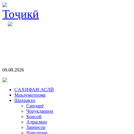
09.08.2026
CАҲИФАИ АСЛӢ
Маълумотнома
Шаҳракҳо
Сирдарё
Чоруқдаррон
Консой
Адрасмон
Зарнисор
Навгарзан