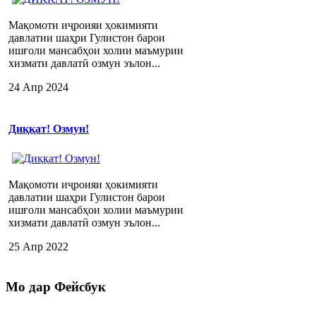
Мақомоти иҷроияи ҳокимияти
давлатии шаҳри Гулистон барои
ишғоли мансабҳои холии маъмурии
хизмати давлатӣ озмун эълон...
24 Апр 2024
Диққат! Озмун!
Мақомоти иҷроияи ҳокимияти
давлатии шаҳри Гулистон барои
ишғоли мансабҳои холии маъмурии
хизмати давлатӣ озмун эълон...
25 Апр 2022
Мо
дар Фейсбук