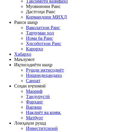
Тақсимоти вазифаҳо
Муовинони Раис
Дастгоҳи Раис
Кормандони МИҲД
Раиси шаҳр
Ваколатҳои Раис
Тарҷумаи ҳол
Нома ба Раис
Ҳисоботҳои Раис
Қарорҳо
Хабарҳо
Маълумот
Иқтисодиёти шаҳр
Рушди иқтисодиёт
Нишондиҳандаҳо
Саноат
Соҳаи иҷтимоӣ
Маориф
Тандурустӣ
Фарҳанг
Варзиш
Нақлиёт ва комм.
Матбуот
Лоиҳаҳои рушд
Инвеститсионӣ