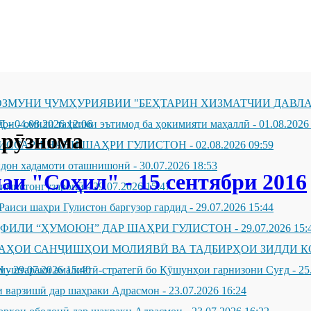
ЗМУНИ ҶУМҲУРИЯВИИ "БЕҲТАРИН ХИЗМАТЧИИ ДАВЛА
Д
он - омили таҳкими эътимод ба ҳокимияти маҳаллӣ
-
04.08.2026 12:06
-
01.08.2026
рӯзнома
ИССАРИ НАВИ ШАҲРИ ГУЛИСТОН
-
02.08.2026 09:59
андон хадамоти оташнишонӣ
-
30.07.2026 18:53
и "Соҳил" - 15 сентябри 2016
зимистонгузаронӣ
-
29.07.2026 15:47
Раиси шаҳри Гулистон баргузор гардид
-
29.07.2026 15:44
ҲФИЛИ “ҲУМОЮН” ДАР ШАҲРИ ГУЛИСТОН
-
29.07.2026 15:
ҶАҲОИ САНҶИШҲОИ МОЛИЯВӢ ВА ТАДБИРҲОИ ЗИДДИ К
Н
муштараки амалиётӣ-стратегӣ бо Қӯшунҳои гарнизони Суғд
-
29.07.2026 15:40
-
25
 варзишӣ дар шаҳраки Адрасмон
-
23.07.2026 16:24