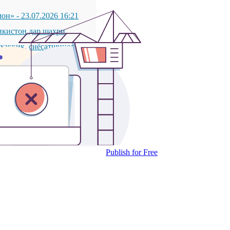
мон»
-
23.07.2026 16:21
икистон дар шаҳри
қиқ, сиёсатшинос ва
қиқ, сиёсатшинос ва
латии Ҷумҳурии
ОН ДАР ШАҲРИ
2026 19:28
листон Илҳом Пӯлотзода
Publish for Free