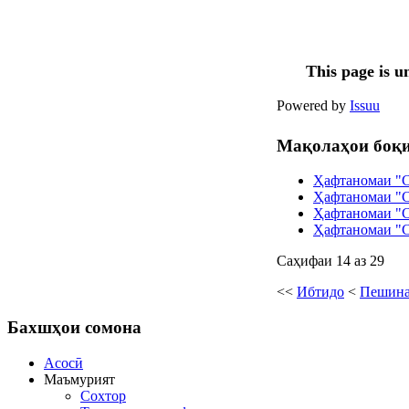
Powered by
Issuu
Мақолаҳои боқи
Ҳафтаномаи "Со
Ҳафтаномаи "Со
Ҳафтаномаи "С
Ҳафтаномаи "С
Саҳифаи 14 аз 29
<<
Ибтидо
<
Пешин
Бахшҳои
сомона
Асосӣ
Маъмурият
Сохтор