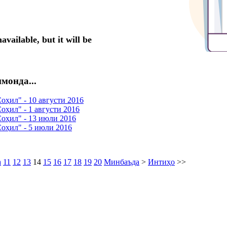
монда...
ҳил" - 10 августи 2016
ҳил" - 1 августи 2016
оҳил" - 13 июли 2016
оҳил" - 5 июли 2016
а
11
12
13
14
15
16
17
18
19
20
Минбаъда
>
Интиҳо
>>