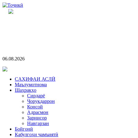
06.08.2026
CАҲИФАИ АСЛӢ
Маълумотнома
Шаҳракҳо
Сирдарё
Чоруқдаррон
Консой
Адрасмон
Зарнисор
Навгарзан
Бойгонӣ
Қабулгоҳи ҷамъиятӣ