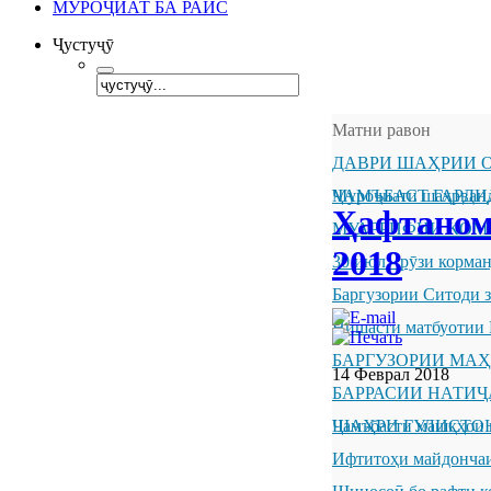
МУРОҶИАТ БА РАИС
Ҷустуҷӯ
Матни равон
ДАВРИ ШАҲРИИ О
ҶАМЪБАСТ ГАРДИ
Муроҷиати шаҳрванд
Ҳафтаном
МУАРРИФИИ КОМ
2018
30 июл - рӯзи корм
Баргузории Ситоди 
Нишасти матбуотии 
БАРГУЗОРИИ МА
14 Феврал 2018
БАРРАСИИ НАТИ
ШАҲРИ ГУЛИСТО
Ҷамъбасти машқҳои 
Ифтитоҳи майдончаи