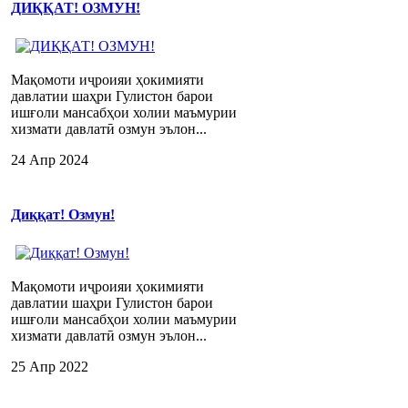
ДИҚҚАТ! ОЗМУН!
Мақомоти иҷроияи ҳокимияти
давлатии шаҳри Гулистон барои
ишғоли мансабҳои холии маъмурии
хизмати давлатӣ озмун эълон...
24 Апр 2024
Диққат! Озмун!
Мақомоти иҷроияи ҳокимияти
давлатии шаҳри Гулистон барои
ишғоли мансабҳои холии маъмурии
хизмати давлатӣ озмун эълон...
25 Апр 2022