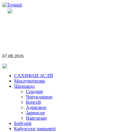
07.08.2026
CАҲИФАИ АСЛӢ
Маълумотнома
Шаҳракҳо
Сирдарё
Чоруқдаррон
Консой
Адрасмон
Зарнисор
Навгарзан
Бойгонӣ
Қабулгоҳи ҷамъиятӣ