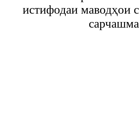
истифодаи маводҳои 
сарчашма