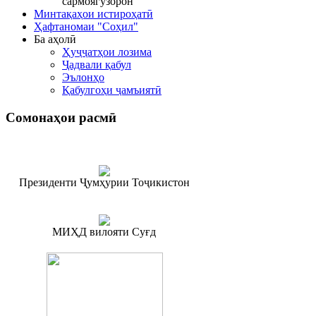
сармоягузорон
Минтақаҳои истироҳатӣ
Ҳафтаномаи "Соҳил"
Ба аҳолӣ
Ҳуҷҷатҳои лозима
Ҷадвали қабул
Эълонҳо
Қабулгоҳи ҷамъиятӣ
Сомонаҳои
расмӣ
Президенти Ҷумҳурии Тоҷикистон
МИҲД вилояти Суғд