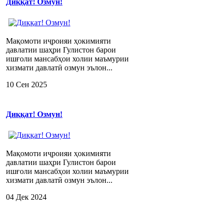
Диққат! Озмун!
Мақомоти иҷроияи ҳокимияти
давлатии шаҳри Гулистон барои
ишғоли мансабҳои холии маъмурии
хизмати давлатӣ озмун эълон...
10 Сен 2025
Диққат! Озмун!
Мақомоти иҷроияи ҳокимияти
давлатии шаҳри Гулистон барои
ишғоли мансабҳои холии маъмурии
хизмати давлатӣ озмун эълон...
04 Дек 2024