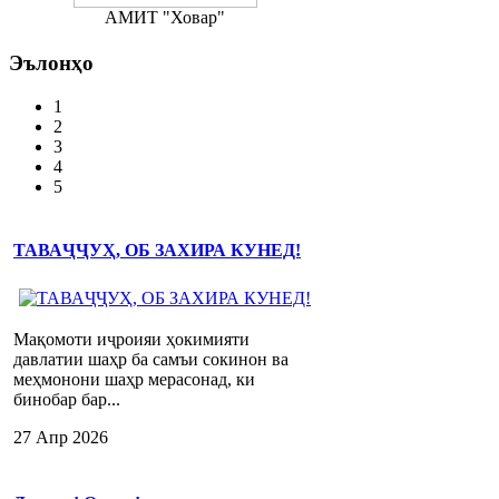
АМИТ "Ховар"
Эълонҳо
1
2
3
4
5
ТАВАҶҶУҲ, ОБ ЗАХИРА КУНЕД!
Мақомоти иҷроияи ҳокимияти
давлатии шаҳр ба самъи сокинон ва
меҳмонони шаҳр мерасонад, ки
бинобар бар...
27 Апр 2026