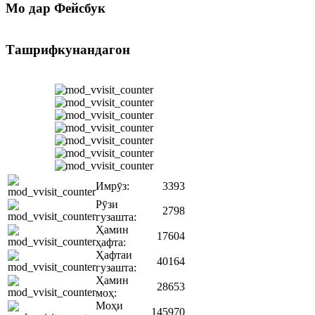
Мо
дар Фейсбук
Ташрифкунандагон
Имрӯз:
3393
Рӯзи
2798
гузашта:
Ҳамин
17604
ҳафта:
Ҳафтаи
40164
гузашта:
Ҳамин
28653
моҳ:
Моҳи
145970