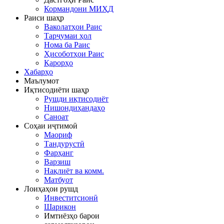
Кормандони МИҲД
Раиси шаҳр
Ваколатҳои Раис
Тарҷумаи ҳол
Нома ба Раис
Ҳисоботҳои Раис
Қарорҳо
Хабарҳо
Маълумот
Иқтисодиёти шаҳр
Рушди иқтисодиёт
Нишондиҳандаҳо
Саноат
Соҳаи иҷтимоӣ
Маориф
Тандурустӣ
Фарҳанг
Варзиш
Нақлиёт ва комм.
Матбуот
Лоиҳаҳои рушд
Инвеститсионӣ
Шарикон
Имтиёзҳо барои