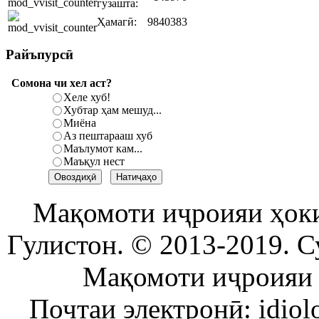
гузашта:
Ҳамагӣ:
9840383
Райъпурсӣ
Сомона чи хел аст?
Хеле хуб!
Хубтар ҳам мешуд...
Миёна
Аз пештарааш хуб
Маълумот кам...
Маъқул нест
Мақомоти иҷроияи ҳок
Гулистон. © 2013-2019. С
Мақомоти иҷроияи 
Почтаи электронӣ: idiol