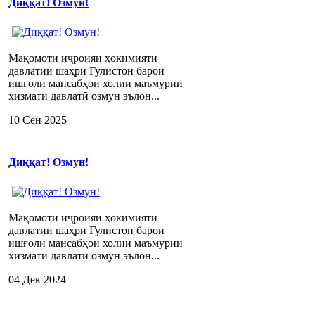
Диққат! Озмун!
Мақомоти иҷроияи ҳокимияти
давлатии шаҳри Гулистон барои
ишғоли мансабҳои холии маъмурии
хизмати давлатӣ озмун эълон...
10 Сен 2025
Диққат! Озмун!
Мақомоти иҷроияи ҳокимияти
давлатии шаҳри Гулистон барои
ишғоли мансабҳои холии маъмурии
хизмати давлатӣ озмун эълон...
04 Дек 2024