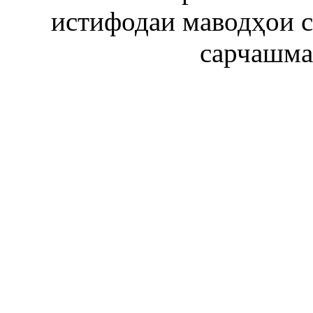
истифодаи маводҳои 
сарчашма