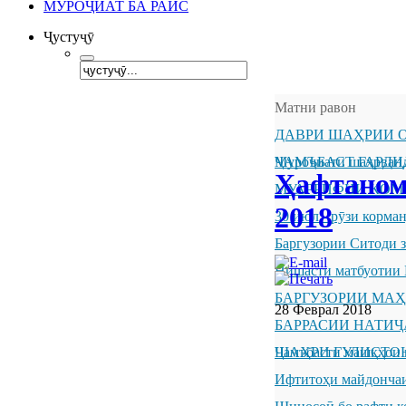
МУРОҶИАТ БА РАИС
Ҷустуҷӯ
Матни равон
ДАВРИ ШАҲРИИ О
ҶАМЪБАСТ ГАРДИ
Муроҷиати шаҳрванд
Ҳафтаном
МУАРРИФИИ КОМ
2018
30 июл - рӯзи корм
Баргузории Ситоди 
Нишасти матбуотии 
БАРГУЗОРИИ МА
28 Феврал 2018
БАРРАСИИ НАТИ
ШАҲРИ ГУЛИСТО
Ҷамъбасти машқҳои 
Ифтитоҳи майдончаи