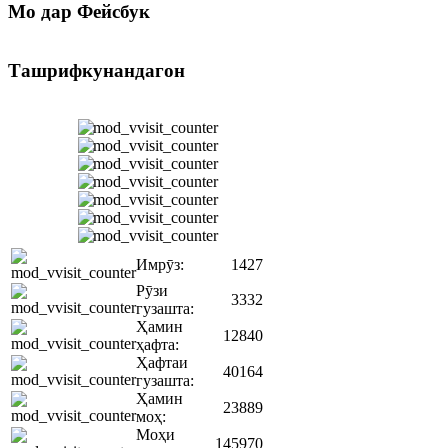
Мо
дар Фейсбук
Ташрифкунандагон
Имрӯз:
1427
Рӯзи
3332
гузашта:
Ҳамин
12840
ҳафта:
Ҳафтаи
40164
гузашта:
Ҳамин
23889
моҳ:
Моҳи
145970