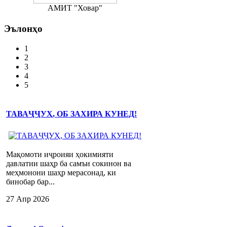
АМИТ "Ховар"
Эълонҳо
1
2
3
4
5
ТАВАҶҶУҲ, ОБ ЗАХИРА КУНЕД!
Мақомоти иҷроияи ҳокимияти
давлатии шаҳр ба самъи сокинон ва
меҳмонони шаҳр мерасонад, ки
бинобар бар...
27 Апр 2026