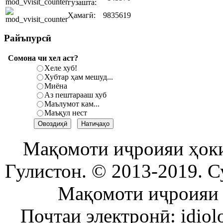
гузашта:
Ҳамагӣ:
9835619
Райъпурсӣ
Сомона чи хел аст?
Хеле хуб!
Хубтар ҳам мешуд...
Миёна
Аз пештарааш хуб
Маълумот кам...
Маъқул нест
Мақомоти иҷроияи ҳок
Гулистон. © 2013-2019. С
Мақомоти иҷроияи 
Почтаи электронӣ: idiol