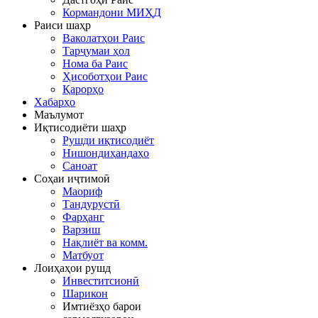
Кормандони МИҲД
Раиси шаҳр
Ваколатҳои Раис
Тарҷумаи ҳол
Нома ба Раис
Ҳисоботҳои Раис
Қарорҳо
Хабарҳо
Маълумот
Иқтисодиёти шаҳр
Рушди иқтисодиёт
Нишондиҳандаҳо
Саноат
Соҳаи иҷтимоӣ
Маориф
Тандурустӣ
Фарҳанг
Варзиш
Нақлиёт ва комм.
Матбуот
Лоиҳаҳои рушд
Инвеститсионӣ
Шарикон
Имтиёзҳо барои