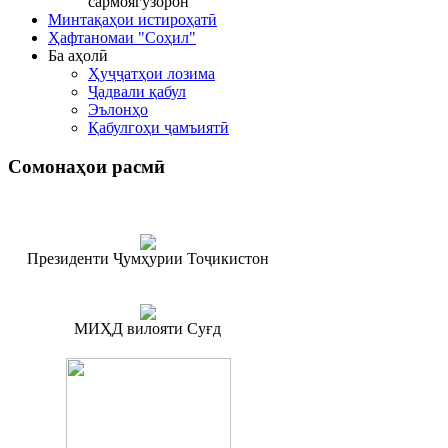
сармоягузорон
Минтақаҳои истироҳатӣ
Ҳафтаномаи "Соҳил"
Ба аҳолӣ
Ҳуҷҷатҳои лозима
Ҷадвали қабул
Эълонҳо
Қабулгоҳи ҷамъиятӣ
Сомонаҳои
расмӣ
Президенти Ҷумҳурии Тоҷикистон
МИҲД вилояти Суғд