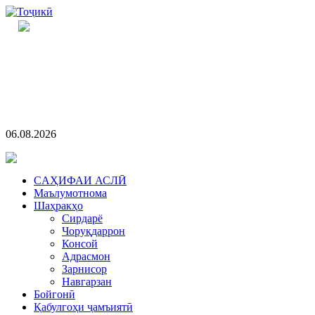
06.08.2026
CАҲИФАИ АСЛӢ
Маълумотнома
Шаҳракҳо
Сирдарё
Чоруқдаррон
Консой
Адрасмон
Зарнисор
Навгарзан
Бойгонӣ
Қабулгоҳи ҷамъиятӣ