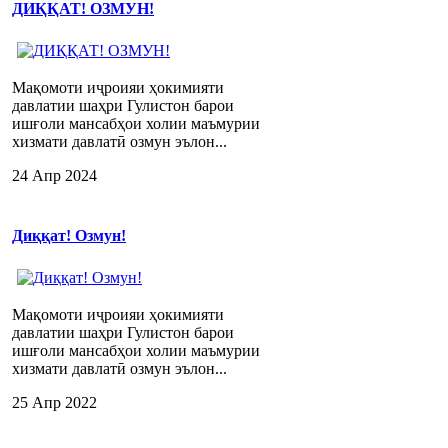
ДИҚҚАТ! ОЗМУН!
Мақомоти иҷроияи ҳокимияти
давлатии шаҳри Гулистон барои
ишғоли мансабҳои холии маъмурии
хизмати давлатӣ озмун эълон...
24 Апр 2024
Диққат! Озмун!
Мақомоти иҷроияи ҳокимияти
давлатии шаҳри Гулистон барои
ишғоли мансабҳои холии маъмурии
хизмати давлатӣ озмун эълон...
25 Апр 2022