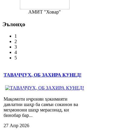
АМИТ "Ховар"
Эълонҳо
1
2
3
4
5
ТАВАҶҶУҲ, ОБ ЗАХИРА КУНЕД!
Мақомоти иҷроияи ҳокимияти
давлатии шаҳр ба самъи сокинон ва
меҳмонони шаҳр мерасонад, ки
бинобар бар...
27 Апр 2026