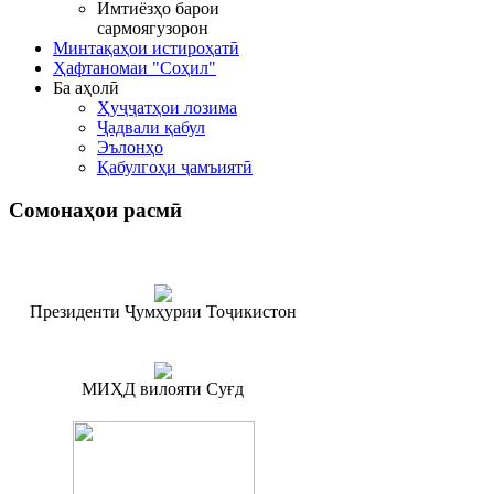
Имтиёзҳо барои
сармоягузорон
Минтақаҳои истироҳатӣ
Ҳафтаномаи "Соҳил"
Ба аҳолӣ
Ҳуҷҷатҳои лозима
Ҷадвали қабул
Эълонҳо
Қабулгоҳи ҷамъиятӣ
Сомонаҳои
расмӣ
Президенти Ҷумҳурии Тоҷикистон
МИҲД вилояти Суғд