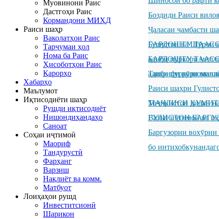
Шиносоӣ бо рафти к
Муовинони Раис
Дастгоҳи Раис
Боздиди Раиси вило
Кормандони МИҲД
Раиси шаҳр
Ҷаласаи ҷамбасти ш
Ваколатҳои Раис
Гулистон ва Шӯрои к
БАРДОШТУ ТААССУР
Тарҷумаи ҳол
Нома ба Раис
адиби пуркори милл
БАРДОШТУ ТААССУР
Ҳисоботҳои Раис
Қарорҳо
адиби пуркори милл
Ташрифи рӯзноманиг
Хабарҳо
Раиси шаҳри Гулисто
Маълумот
Иқтисодиёти шаҳр
Тоҷикистон дидан н
МАҶЛИСИ КУМИТ
Рушди иқтисодиёт
Нишондиҳандаҳо
ГУЛИСТОН БАРГУ
Вазъи иҷтимоӣ ва иқ
Саноат
Баргузории вохӯрии
Соҳаи иҷтимоӣ
Маориф
бо интихобкунандаг
Тандурустӣ
Фарҳанг
Варзиш
Нақлиёт ва комм.
Матбуот
Лоиҳаҳои рушд
Инвеститсионӣ
Шарикон