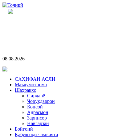
08.08.2026
CАҲИФАИ АСЛӢ
Маълумотнома
Шаҳракҳо
Сирдарё
Чоруқдаррон
Консой
Адрасмон
Зарнисор
Навгарзан
Бойгонӣ
Қабулгоҳи ҷамъиятӣ