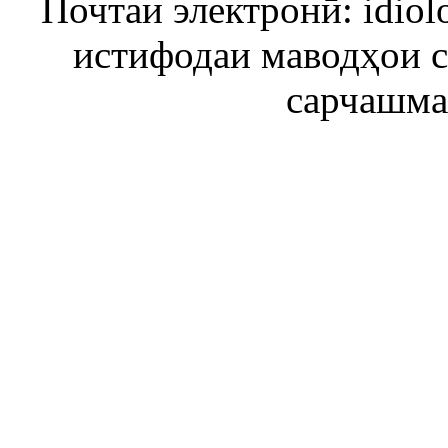
Почтаи электронӣ: idiol
истифодаи маводҳои 
сарчашма