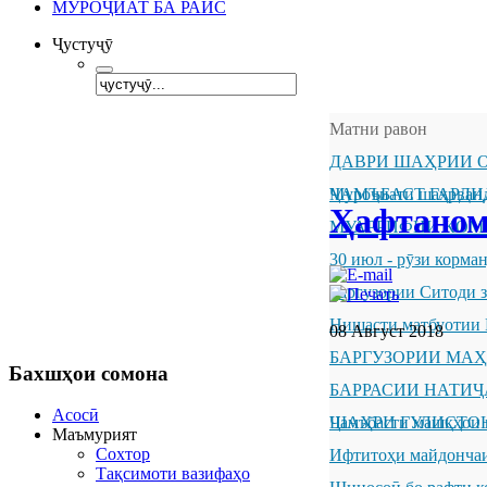
МУРОҶИАТ БА РАИС
Ҷустуҷӯ
Матни равон
ДАВРИ ШАҲРИИ О
ҶАМЪБАСТ ГАРДИ
Муроҷиати шаҳрванд
Ҳафтанома
МУАРРИФИИ КОМ
30 июл - рӯзи корм
Баргузории Ситоди 
Нишасти матбуотии 
08 Август 2018
БАРГУЗОРИИ МА
Бахшҳои
сомона
БАРРАСИИ НАТИ
Асосӣ
ШАҲРИ ГУЛИСТО
Ҷамъбасти машқҳои 
Маъмурият
Сохтор
Ифтитоҳи майдончаи
Тақсимоти вазифаҳо