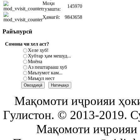
Моҳи
145970
гузашта:
Ҳамагӣ:
9843658
Райъпурсӣ
Сомона чи хел аст?
Хеле хуб!
Хубтар ҳам мешуд...
Миёна
Аз пештарааш хуб
Маълумот кам...
Маъқул нест
Мақомоти иҷроияи ҳок
Гулистон. © 2013-2019. С
Мақомоти иҷроияи 