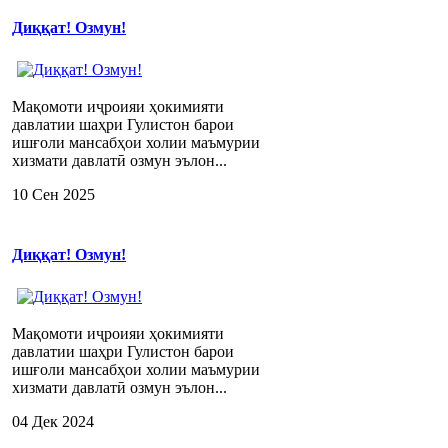
Диққат! Озмун!
Мақомоти иҷроияи ҳокимияти
давлатии шаҳри Гулистон барои
ишғоли мансабҳои холии маъмурии
хизмати давлатӣ озмун эълон...
10 Сен 2025
Диққат! Озмун!
Мақомоти иҷроияи ҳокимияти
давлатии шаҳри Гулистон барои
ишғоли мансабҳои холии маъмурии
хизмати давлатӣ озмун эълон...
04 Дек 2024