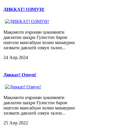
ДИҚҚАТ! ОЗМУН!
Мақомоти иҷроияи ҳокимияти
давлатии шаҳри Гулистон барои
ишғоли мансабҳои холии маъмурии
хизмати давлатӣ озмун эълон...
24 Апр 2024
Диққат! Озмун!
Мақомоти иҷроияи ҳокимияти
давлатии шаҳри Гулистон барои
ишғоли мансабҳои холии маъмурии
хизмати давлатӣ озмун эълон...
25 Апр 2022