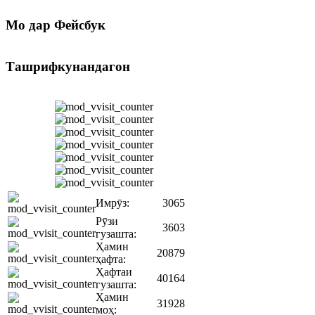
Мо
дар Фейсбук
Ташрифкунандагон
Имрӯз:
3065
Рӯзи
3603
гузашта:
Ҳамин
20879
ҳафта:
Ҳафтаи
40164
гузашта:
Ҳамин
31928
моҳ: