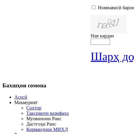
Номнависӣ барои
Нав кардан
Шарҳ до
Бахшҳои
сомона
Асосӣ
Маъмурият
Сохтор
Тақсимоти вазифаҳо
Муовинони Раис
Дастгоҳи Раис
Кормандони МИҲД