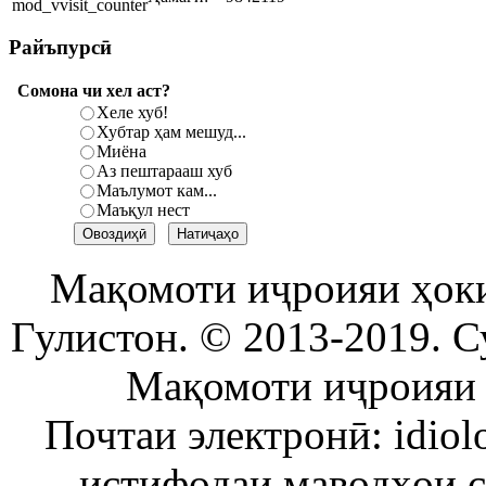
Райъпурсӣ
Сомона чи хел аст?
Хеле хуб!
Хубтар ҳам мешуд...
Миёна
Аз пештарааш хуб
Маълумот кам...
Маъқул нест
Мақомоти иҷроияи ҳок
Гулистон. © 2013-2019. С
Мақомоти иҷроияи 
Почтаи электронӣ: idiol
истифодаи маводҳои 