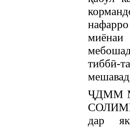
корма
нафарр
миёна
мебоша
тиббӣ
мешавад
ҶДММ 
СОЛИМ
дар я