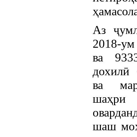
ҳамасол
Аз ҷум
2018-ум
ва 9333
дохилӣ 
ва мар
шаҳри
оварда
шаш моҳ