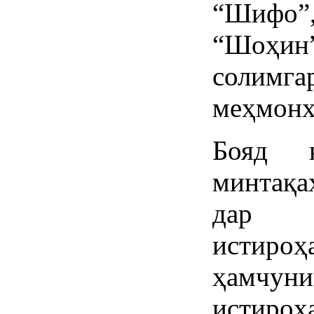
“Шифо”
“Шоҳ
солимг
меҳмонх
Бояд 
минтақ
дар
истироҳ
ҳам
истиро