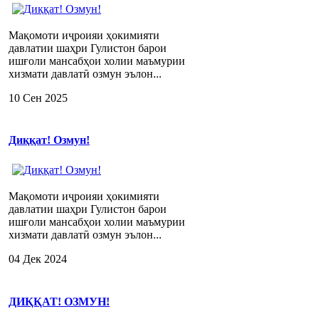
Мақомоти иҷроияи ҳокимияти
давлатии шаҳри Гулистон барои
ишғоли мансабҳои холии маъмурии
хизмати давлатӣ озмун эълон...
10 Сен 2025
Диққат! Озмун!
Мақомоти иҷроияи ҳокимияти
давлатии шаҳри Гулистон барои
ишғоли мансабҳои холии маъмурии
хизмати давлатӣ озмун эълон...
04 Дек 2024
ДИҚҚАТ! ОЗМУН!