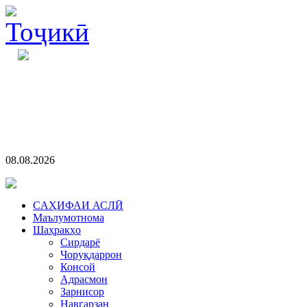
08.08.2026
CАҲИФАИ АСЛӢ
Маълумотнома
Шаҳракҳо
Сирдарё
Чоруқдаррон
Консой
Адрасмон
Зарнисор
Навгарзан