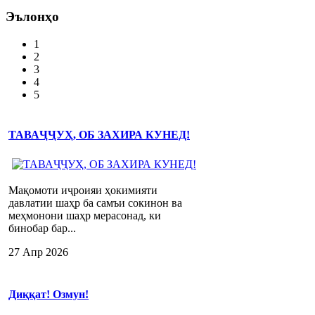
Эълонҳо
1
2
3
4
5
ТАВАҶҶУҲ, ОБ ЗАХИРА КУНЕД!
Мақомоти иҷроияи ҳокимияти
давлатии шаҳр ба самъи сокинон ва
меҳмонони шаҳр мерасонад, ки
бинобар бар...
27 Апр 2026
Диққат! Озмун!