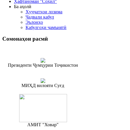
Ҳафтаномаи "Соҳил"
Ба аҳолӣ
Ҳуҷҷатҳои лозима
Ҷадвали қабул
Эълонҳо
Қабулгоҳи ҷамъиятӣ
Сомонаҳои
расмӣ
Президенти Ҷумҳурии Тоҷикистон
МИҲД вилояти Суғд
АМИТ "Ховар"