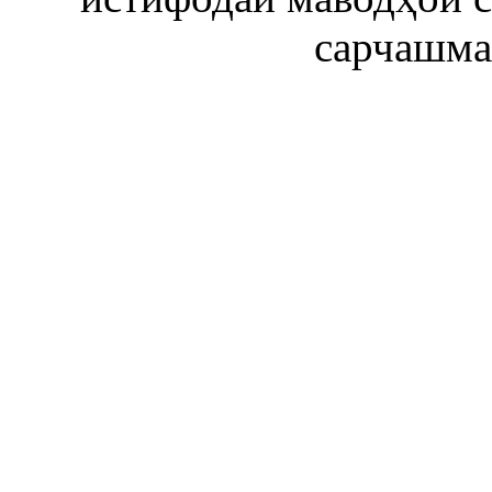
сарчашма