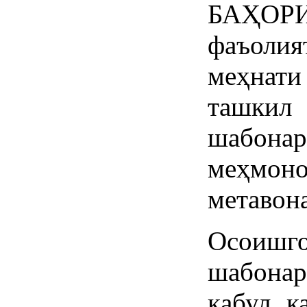
БАҲОРИ
фаъолия
меҳнат
ташки
шабонар
меҳмо
метавон
Осоишг
шабонар
қабул к