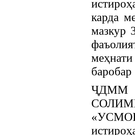
истиро
карда м
мазкур 
фаъолия
меҳнати
баробар 
ҶДМ
СОЛИМ
«УСМ
исти