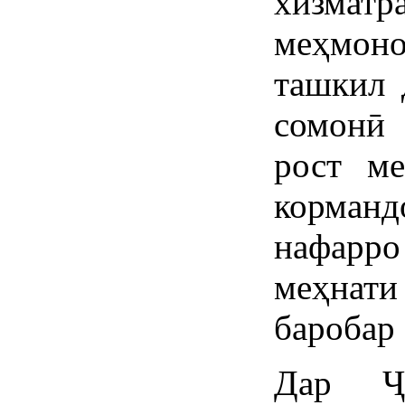
хизма
меҳмон
ташкил 
сомонӣ
рост м
корман
нафарр
меҳнат
баробар 
Дар 