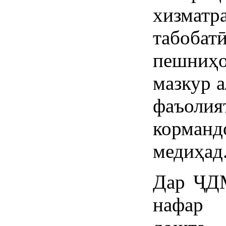
хизмат
табобат
пешниҳо
мазкур 
фаъолия
корманд
медиҳад
Дар Ҷ
нафар 