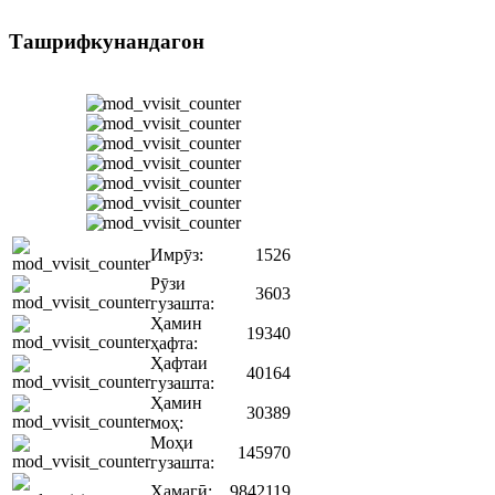
Ташрифкунандагон
Имрӯз:
1526
Рӯзи
3603
гузашта:
Ҳамин
19340
ҳафта:
Ҳафтаи
40164
гузашта:
Ҳамин
30389
моҳ:
Моҳи
145970
гузашта:
Ҳамагӣ:
9842119