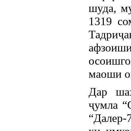
шуда, м
1319 со
Тадриҷа
афзоиш
осоишг
маоши он
Дар ша
ҷумла “
“Далер-