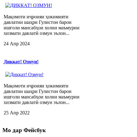
Мақомоти иҷроияи ҳокимияти
давлатии шаҳри Гулистон барои
ишғоли мансабҳои холии маъмурии
хизмати давлатӣ озмун эълон...
24 Апр 2024
Диққат! Озмун!
Мақомоти иҷроияи ҳокимияти
давлатии шаҳри Гулистон барои
ишғоли мансабҳои холии маъмурии
хизмати давлатӣ озмун эълон...
25 Апр 2022
Мо
дар Фейсбук