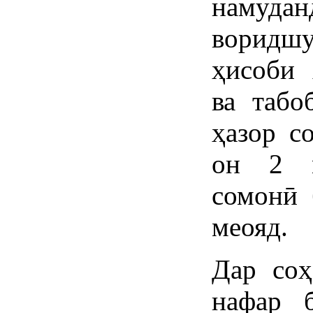
намуд
воридшу
ҳисоби 
ва табо
ҳазор с
он 2 м
сомонӣ 
меояд.
Дар соҳ
нафар 