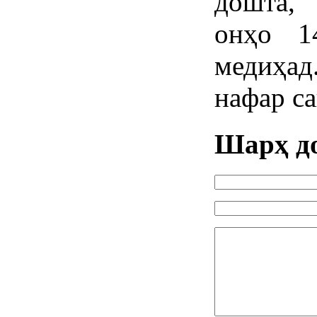
дошта,
онҳо 1
медиҳад
нафар са
Шарҳ д