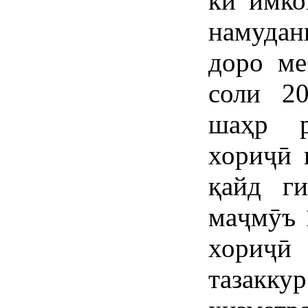
ки имко
намудан
доро м
соли 2
шаҳр р
хориҷӣ 
қайд г
маҷмӯъ 
хориҷӣ
тазакку