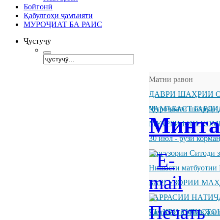
Бойгонӣ
Қабулгоҳи ҷамъиятӣ
МУРОҶИАТ БА РАИС
Ҷустуҷӯ
Матни равон
ДАВРИ ШАҲРИИ О
ҶАМЪБАСТ ГАРДИ
Муроҷиати шаҳрванд
Минта
МУАРРИФИИ КОМ
30 июл - рӯзи корм
Баргузории Ситоди 
Нишасти матбуотии 
БАРГУЗОРИИ МА
БАРРАСИИ НАТИ
ШАҲРИ ГУЛИСТО
Ҷамъбасти машқҳои 