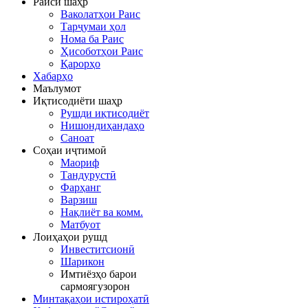
Раиси шаҳр
Ваколатҳои Раис
Тарҷумаи ҳол
Нома ба Раис
Ҳисоботҳои Раис
Қарорҳо
Хабарҳо
Маълумот
Иқтисодиёти шаҳр
Рушди иқтисодиёт
Нишондиҳандаҳо
Саноат
Соҳаи иҷтимоӣ
Маориф
Тандурустӣ
Фарҳанг
Варзиш
Нақлиёт ва комм.
Матбуот
Лоиҳаҳои рушд
Инвеститсионӣ
Шарикон
Имтиёзҳо барои
сармоягузорон
Минтақаҳои истироҳатӣ