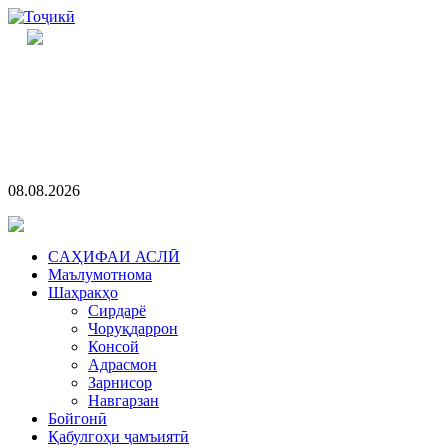
08.08.2026
CАҲИФАИ АСЛӢ
Маълумотнома
Шаҳракҳо
Сирдарё
Чоруқдаррон
Консой
Адрасмон
Зарнисор
Навгарзан
Бойгонӣ
Қабулгоҳи ҷамъиятӣ