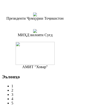
Президенти Ҷумҳурии Тоҷикистон
МИҲД вилояти Суғд
АМИТ "Ховар"
Эълонҳо
1
2
3
4
5