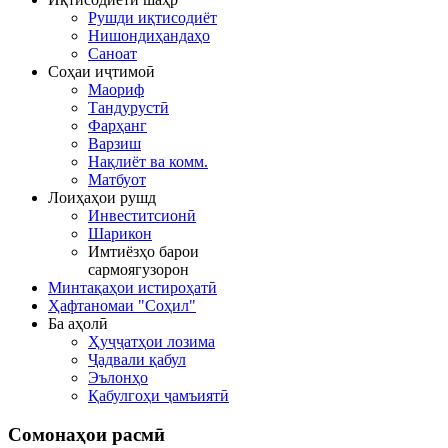
Рушди иқтисодиёт
Нишондиҳандаҳо
Саноат
Соҳаи иҷтимоӣ
Маориф
Тандурустӣ
Фарҳанг
Варзиш
Нақлиёт ва комм.
Матбуот
Лоиҳаҳои рушд
Инвеститсионӣ
Шарикон
Имтиёзҳо барои
сармоягузорон
Минтақаҳои истироҳатӣ
Ҳафтаномаи "Соҳил"
Ба аҳолӣ
Ҳуҷҷатҳои лозима
Ҷадвали қабул
Эълонҳо
Қабулгоҳи ҷамъиятӣ
Сомонаҳои
расмӣ