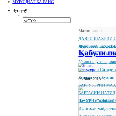
МУРОҶИАТ БА РАИС
Ҷустуҷӯ
Матни равон
ДАВРИ ШАҲРИИ О
ҶАМЪБАСТ ГАРДИ
Муроҷиати шаҳрванд
Қабули ш
МУАРРИФИИ КОМ
30 июл - рӯзи корм
Баргузории Ситоди 
Нишасти матбуотии 
06 Май 2018
БАРГУЗОРИИ МА
БАРРАСИИ НАТИ
ШАҲРИ ГУЛИСТО
Ҷамъбасти машқҳои 
Ифтитоҳи майдончаи