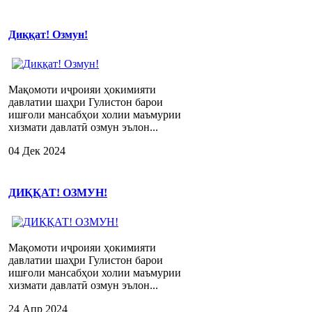
Диққат! Озмун!
Мақомоти иҷроияи ҳокимияти
давлатии шаҳри Гулистон барои
ишғоли мансабҳои холии маъмурии
хизмати давлатӣ озмун эълон...
04 Дек 2024
ДИҚҚАТ! ОЗМУН!
Мақомоти иҷроияи ҳокимияти
давлатии шаҳри Гулистон барои
ишғоли мансабҳои холии маъмурии
хизмати давлатӣ озмун эълон...
24 Апр 2024