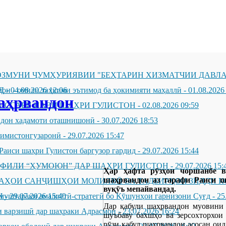
ЗМУНИ ҶУМҲУРИЯВИИ "БЕҲТАРИН ХИЗМАТЧИИ ДАВЛА
Д
он - омили таҳкими эътимод ба ҳокимияти маҳаллӣ
-
04.08.2026 12:06
-
01.08.2026
аҳрвандон
ИССАРИ НАВИ ШАҲРИ ГУЛИСТОН
-
02.08.2026 09:59
андон хадамоти оташнишонӣ
-
30.07.2026 18:53
зимистонгузаронӣ
-
29.07.2026 15:47
Раиси шаҳри Гулистон баргузор гардид
-
29.07.2026 15:44
ҲФИЛИ “ҲУМОЮН” ДАР ШАҲРИ ГУЛИСТОН
-
29.07.2026 15:
Ҳар ҳафта рӯзҳои чоршанбе в
шаҳрвандон аз тарафи Раиси ш
ҶАҲОИ САНҶИШҲОИ МОЛИЯВӢ ВА ТАДБИРҲОИ ЗИДДИ К
вуқӯъ мепайвандад.
Н
муштараки амалиётӣ-стратегӣ бо Қӯшунҳои гарнизони Суғд
-
29.07.2026 15:40
-
25
Дар қабули шаҳрвандон муовини 
 варзишӣ дар шаҳраки Адрасмон
-
23.07.2026 16:24
шуъбаву бахшҳо ва зерсохторхои
рӯзи қабул шаҳрвандон асосан оид