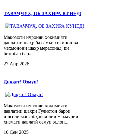
ТАВАҶҶУҲ, ОБ ЗАХИРА КУНЕД!
Мақомоти иҷроияи ҳокимияти
давлатии шаҳр ба самъи сокинон ва
меҳмонони шаҳр мерасонад, ки
бинобар бар...
27 Апр 2026
Диққат! Озмун!
Мақомоти иҷроияи ҳокимияти
давлатии шаҳри Гулистон барои
ишғоли мансабҳои холии маъмурии
хизмати давлатӣ озмун эълон...
10 Сен 2025