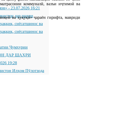
матрасонии коммуналӣ, вазъи иҷтимоӣ ва
мон»
-
23.07.2026 16:21
икистон дар шаҳри
оқеӣ ва ҳуқуқӣ» ҷараён гирифта, мавриди
қиқ, сиёсатшинос ва
қиқ, сиёсатшинос ва
латии Ҷумҳурии
ОН ДАР ШАҲРИ
2026 19:28
листон Илҳом Пӯлотзода