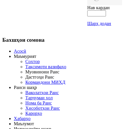
Нав кардан
Шарҳ додан
Бахшҳои
сомона
Асосӣ
Маъмурият
Сохтор
Тақсимоти вазифаҳо
Муовинони Раис
Дастгоҳи Раис
Кормандони МИҲД
Раиси шаҳр
Ваколатҳои Раис
Тарҷумаи ҳол
Нома ба Раис
Ҳисоботҳои Раис
Қарорҳо
Хабарҳо
Маълумот
Иқтисодиёти шаҳр