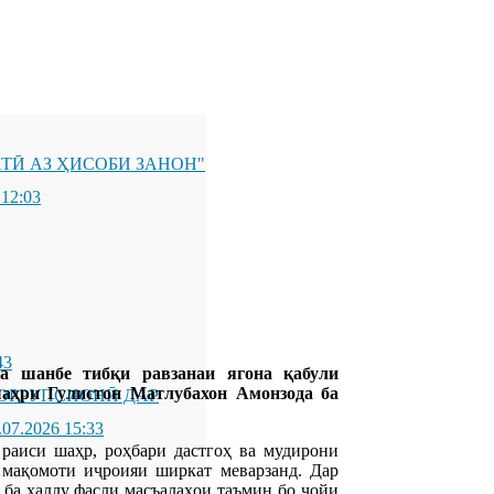
ТӢ АЗ ҲИСОБИ ЗАНОН"
 12:03
43
а шанбе тибқи равзанаи ягона қабули
аҳри Гулистон Матлубахон Амонзода ба
ОРРУПСИОНӢ ДАР
.07.2026 15:33
раиси шаҳр, роҳбари дастгоҳ ва мудирони
 мақомоти иҷроияи ширкат меварзанд. Дар
 ба ҳаллу фасли масъалаҳои таъмин бо ҷойи