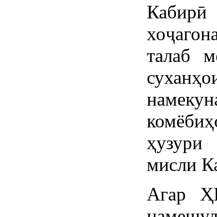
Кабир
хоҷагон
талаб м
суханҳ
намекун
комёбиҳ
ҳузури
мисли К
Агар ҲН
намешуд