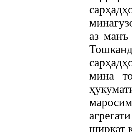
сарҳад
минагуз
аз манъ
Тошка
сарҳадҳ
мина то
ҳукум
мароси
агрегат
ширкат к