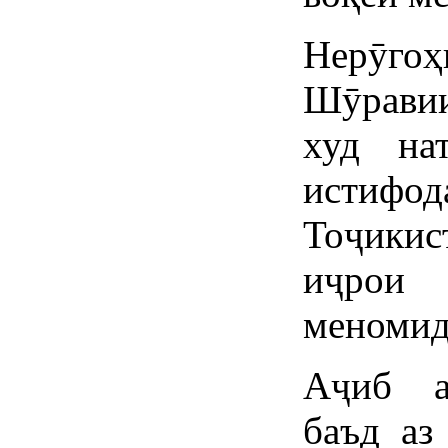
Нерӯго
Шӯравии
худ на
истифод
Тоҷики
иҷрои
меномид
Аҷиб ас
баъд аз