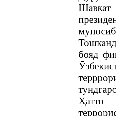
Шавкат
прези
муносиб
Тошкан
бояд фи
Ӯзбек
террро
тундга
Ҳатто 
терро