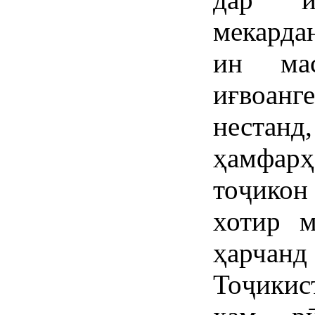
мекарда
ин мас
иғвоанг
нестанд
ҳамфарҳ
тоҷикон
хотир м
ҳарчанд
Тоҷики