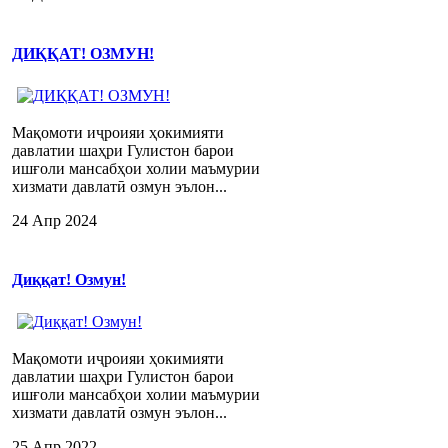
ДИҚҚАТ! ОЗМУН!
Мақомоти иҷроияи ҳокимияти
давлатии шаҳри Гулистон барои
ишғоли мансабҳои холии маъмурии
хизмати давлатӣ озмун эълон...
24 Апр 2024
Диққат! Озмун!
Мақомоти иҷроияи ҳокимияти
давлатии шаҳри Гулистон барои
ишғоли мансабҳои холии маъмурии
хизмати давлатӣ озмун эълон...
25 Апр 2022