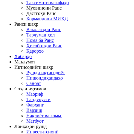
Тақсимоти вазифаҳо
Муовинони Раис
Дастгоҳи Раис
Кормандони МИҲД
Раиси шаҳр
Ваколатҳои Раис
Тарҷумаи ҳол
Нома ба Раис
Ҳисоботҳои Раис
Қарорҳо
Хабарҳо
Маълумот
Иқтисодиёти шаҳр
Рушди иқтисодиёт
Нишондиҳандаҳо
Саноат
Соҳаи иҷтимоӣ
Маориф
Тандурустӣ
Фарҳанг
Варзиш
Нақлиёт ва комм.
Матбуот
Лоиҳаҳои рушд
Инвеститсионӣ