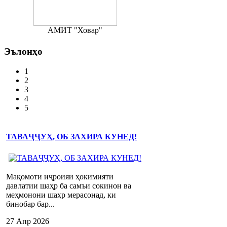
АМИТ "Ховар"
Эълонҳо
1
2
3
4
5
ТАВАҶҶУҲ, ОБ ЗАХИРА КУНЕД!
Мақомоти иҷроияи ҳокимияти
давлатии шаҳр ба самъи сокинон ва
меҳмонони шаҳр мерасонад, ки
бинобар бар...
27 Апр 2026