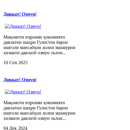
Диққат! Озмун!
Мақомоти иҷроияи ҳокимияти
давлатии шаҳри Гулистон барои
ишғоли мансабҳои холии маъмурии
хизмати давлатӣ озмун эълон...
10 Сен 2025
Диққат! Озмун!
Мақомоти иҷроияи ҳокимияти
давлатии шаҳри Гулистон барои
ишғоли мансабҳои холии маъмурии
хизмати давлатӣ озмун эълон...
04 Дек 2024