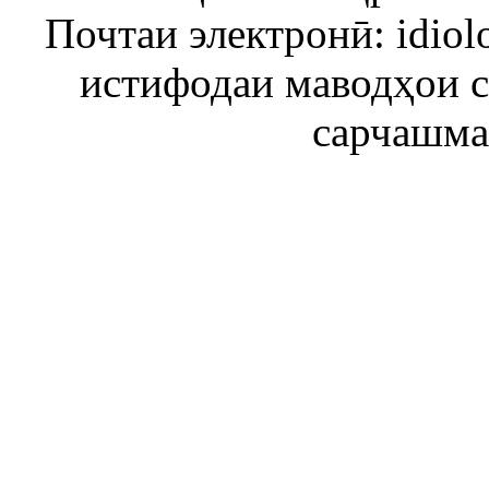
Почтаи электронӣ: idiol
истифодаи маводҳои 
сарчашма