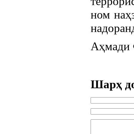
террори
ном наҳз
надоран
Аҳмади 
Шарҳ д