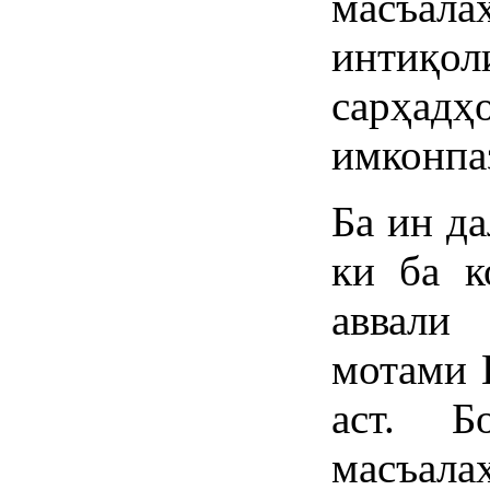
масъал
интиқол
сарҳадҳ
имконпа
Ба ин да
ки ба к
аввали
мотами 
аст. Б
масъал