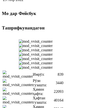
Мо
дар Фейсбук
Ташрифкунандагон
Имрӯз:
839
Рӯзи
3440
гузашта:
Ҳамин
22093
ҳафта:
Ҳафтаи
40164
гузашта:
Ҳамин