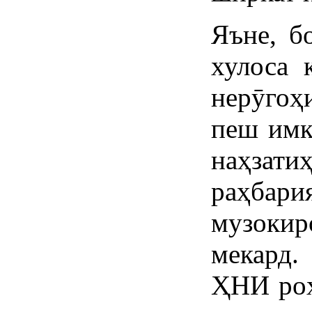
Яъне, б
хулоса 
нерӯгоҳ
пеш имк
наҳзати
раҳбар
музокир
мекард
ҲНИ роҳ