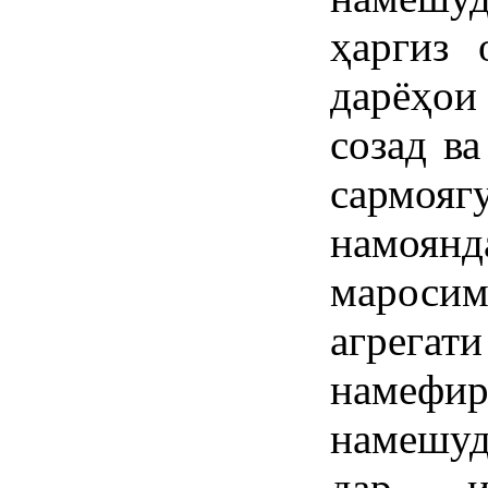
ҳаргиз 
дарёҳои
созад в
сармоя
намоянд
мароси
агрег
намефи
намешуд
дар и