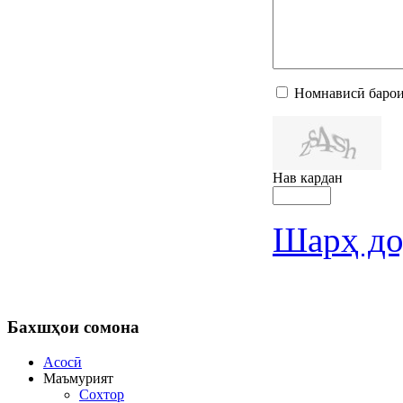
Номнависӣ барои
Нав кардан
Шарҳ до
Бахшҳои
сомона
Асосӣ
Маъмурият
Сохтор