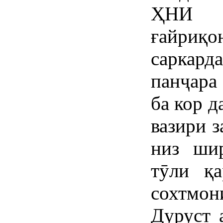
ҲНИ 
ғайри
саркарда
панҷара
ба кор д
вазири 
низ шир
тӯли қ
сохтмон
Дуруст 