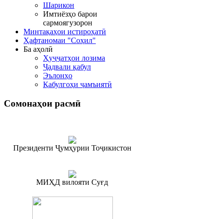
Шарикон
Имтиёзҳо барои
сармоягузорон
Минтақаҳои истироҳатӣ
Ҳафтаномаи "Соҳил"
Ба аҳолӣ
Ҳуҷҷатҳои лозима
Ҷадвали қабул
Эълонҳо
Қабулгоҳи ҷамъиятӣ
Сомонаҳои
расмӣ
Президенти Ҷумҳурии Тоҷикистон
МИҲД вилояти Суғд