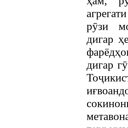
ҳам, р
агрегат
рӯзи м
дигар ҳ
фарёдҳо
дигар г
Тоҷики
иғвоан
сокино
метаво