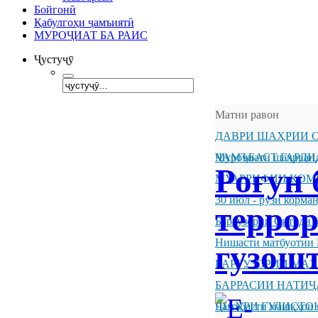
Бойгонӣ
Қабулгоҳи ҷамъиятӣ
МУРОҶИАТ БА РАИС
Ҷустуҷӯ
Матни равон
ДАВРИ ШАҲРИИ О
ҶАМЪБАСТ ГАРДИ
Муроҷиати шаҳрванд
Роғун
МУАРРИФИИ КОМ
30 июл - рӯзи корм
терро
Баргузории Ситоди 
Нишасти матбуотии 
гузош
БАРГУЗОРИИ МА
БАРРАСИИ НАТИ
ШАҲРИ ГУЛИСТО
Ҷамъбасти машқҳои 