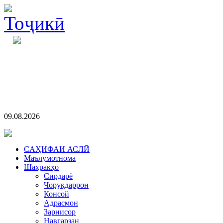
09.08.2026
CАҲИФАИ АСЛӢ
Маълумотнома
Шаҳракҳо
Сирдарё
Чоруқдаррон
Консой
Адрасмон
Зарнисор
Навгарзан