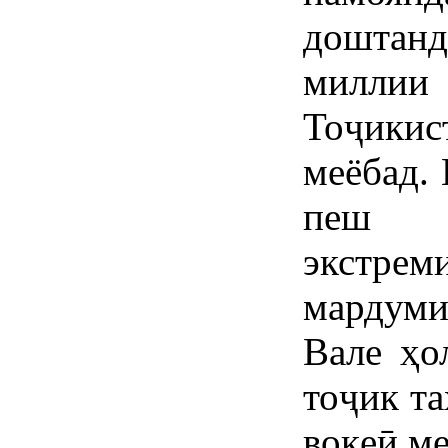
доштан
миллии
Тоҷикис
меёбад. 
пеш ҳ
экстрем
мардуми
Вале ҳо
тоҷик т
воқеӣ ме