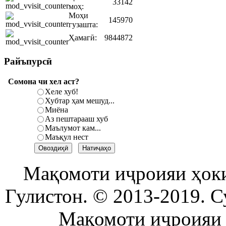
33142
моҳ:
Моҳи
145970
гузашта:
Ҳамагӣ:
9844872
Райъпурсӣ
Сомона чи хел аст?
Хеле хуб!
Хубтар ҳам мешуд...
Миёна
Аз пештарааш хуб
Маълумот кам...
Маъқул нест
Мақомоти иҷроияи ҳок
Гулистон. © 2013-2019. С
Мақомоти иҷроияи 