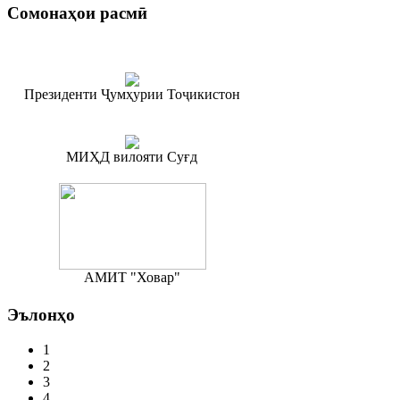
Сомонаҳои
расмӣ
Президенти Ҷумҳурии Тоҷикистон
МИҲД вилояти Суғд
АМИТ "Ховар"
Эълонҳо
1
2
3
4