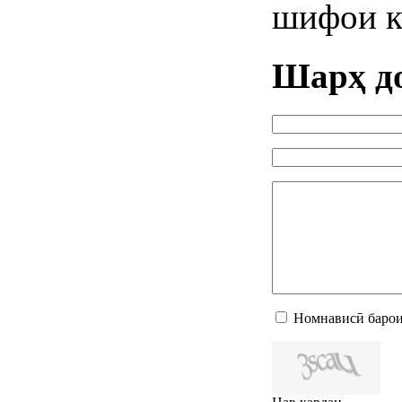
шифои к
Шарҳ д
Номнависӣ барои