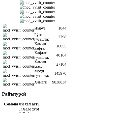
Имрӯз:
1844
Рӯзи
2798
гузашта:
Ҳамин
16055
ҳафта:
Ҳафтаи
40164
гузашта:
Ҳамин
27104
моҳ:
Моҳи
145970
гузашта:
Ҳамагӣ:
9838834
Райъпурсӣ
Сомона чи хел аст?
Хеле хуб!