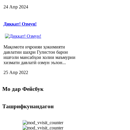
24 Апр 2024
Диққат! Озмун!
Мақомоти иҷроияи ҳокимияти
давлатии шаҳри Гулистон барои
ишғоли мансабҳои холии маъмурии
хизмати давлатӣ озмун эълон...
25 Апр 2022
Мо
дар Фейсбук
Ташрифкунандагон