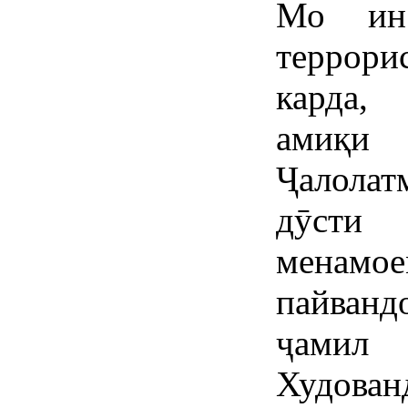
Мо ин 
террори
карда, 
амиқи
Ҷалола
дӯсти
менамо
пайванд
ҷамил 
Худован