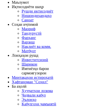
Маълумот
Иқтисодиёти шаҳр
Рушди иқтисодиёт
Нишондиҳандаҳо
Саноат
Соҳаи иҷтимоӣ
Маориф
Тандурустӣ
Фарҳанг
Варзиш
Нақлиёт ва комм.
Матбуот
Лоиҳаҳои рушд
Инвеститсионӣ
Шарикон
Имтиёзҳо барои
сармоягузорон
Минтақаҳои истироҳатӣ
Ҳафтаномаи "Соҳил"
Ба аҳолӣ
Ҳуҷҷатҳои лозима
Ҷадвали қабул
Эълонҳо
Қабулгоҳи ҷамъиятӣ