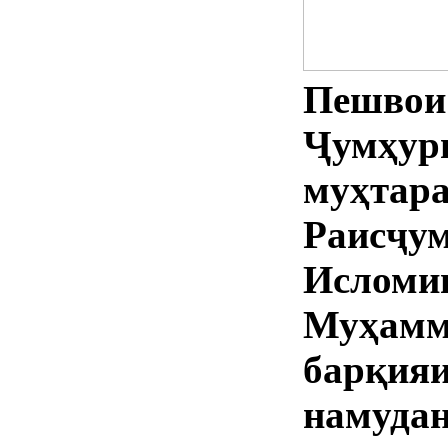
Пешвои
Ҷумҳ
муҳтар
Раисҷ
Исло
Муҳа
барқи
намудан