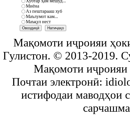
Хубтар ҳам мешуд...
Миёна
Аз пештарааш хуб
Маълумот кам...
Маъқул нест
Мақомоти иҷроияи ҳок
Гулистон. © 2013-2019. С
Мақомоти иҷроияи 
Почтаи электронӣ: idiol
истифодаи маводҳои 
сарчашма