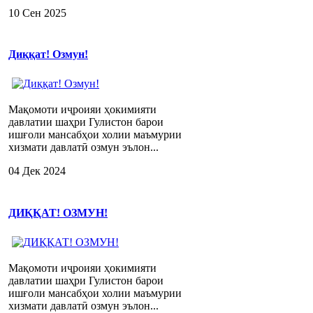
10 Сен 2025
Диққат! Озмун!
Мақомоти иҷроияи ҳокимияти
давлатии шаҳри Гулистон барои
ишғоли мансабҳои холии маъмурии
хизмати давлатӣ озмун эълон...
04 Дек 2024
ДИҚҚАТ! ОЗМУН!
Мақомоти иҷроияи ҳокимияти
давлатии шаҳри Гулистон барои
ишғоли мансабҳои холии маъмурии
хизмати давлатӣ озмун эълон...