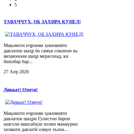
5
ТАВАҶҶУҲ, ОБ ЗАХИРА КУНЕД!
Мақомоти иҷроияи ҳокимияти
давлатии шаҳр ба самъи сокинон ва
меҳмонони шаҳр мерасонад, ки
бинобар бар...
27 Апр 2026
Диққат! Озмун!
Мақомоти иҷроияи ҳокимияти
давлатии шаҳри Гулистон барои
ишғоли мансабҳои холии маъмурии
хизмати давлатӣ озмун эълон...