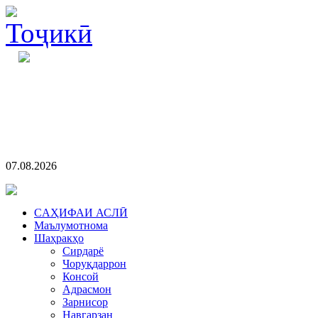
07.08.2026
CАҲИФАИ АСЛӢ
Маълумотнома
Шаҳракҳо
Сирдарё
Чоруқдаррон
Консой
Адрасмон
Зарнисор
Навгарзан