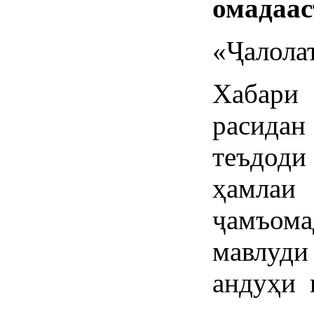
омадаас
«Ҷалола
Хабари
расидан
теъдоди
ҳамла
ҷамъома
мавлуди
андуҳи 