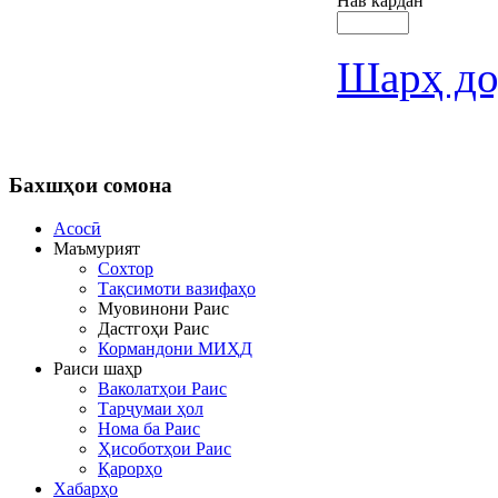
Нав кардан
Шарҳ до
Бахшҳои
сомона
Асосӣ
Маъмурият
Сохтор
Тақсимоти вазифаҳо
Муовинони Раис
Дастгоҳи Раис
Кормандони МИҲД
Раиси шаҳр
Ваколатҳои Раис
Тарҷумаи ҳол
Нома ба Раис
Ҳисоботҳои Раис
Қарорҳо
Хабарҳо