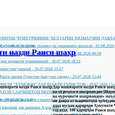
ЗМУНИ ҶУМҲУРИЯВИИ "БЕҲТАРИН ХИЗМАТЧИИ ДАВЛА
Д
он - омили таҳкими эътимод ба ҳокимияти маҳаллӣ
-
04.08.2026 12:06
-
01.08.2026
и назди Раиси шаҳр
ИССАРИ НАВИ ШАҲРИ ГУЛИСТОН
-
02.08.2026 09:59
андон хадамоти оташнишонӣ
-
30.07.2026 18:53
зимистонгузаронӣ
-
29.07.2026 15:47
Раиси шаҳри Гулистон баргузор гардид
-
29.07.2026 15:44
ҲФИЛИ “ҲУМОЮН” ДАР ШАҲРИ ГУЛИСТОН
-
29.07.2026 15:
Дар машварати назди Раиси шаҳ
ва муроҷиати шаҳрвандон Шариф
ҶАҲОИ САНҶИШҲОИ МОЛИЯВӢ ВА ТАДБИРҲОИ ЗИДДИ К
ва муроҷиати шаҳрвандон» маълум
Н
муштараки амалиётӣ-стратегӣ бо Қӯшунҳои гарнизони Суғд
-
29.07.2026 15:40
-
25
ин давра аз мақомотҳои ҷумҳурия
адад нусхаи қарорҳои Ҳукумати 
 варзишӣ дар шаҳраки Адрасмон
-
23.07.2026 16:24
гардида, 108 қарорҳои Раиси шаҳр
таҳти назорат қарор дорад.