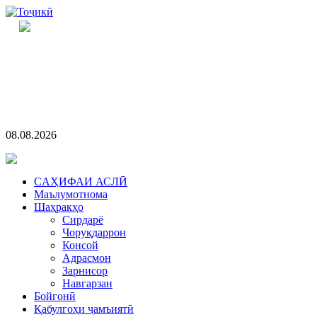
08.08.2026
CАҲИФАИ АСЛӢ
Маълумотнома
Шаҳракҳо
Сирдарё
Чоруқдаррон
Консой
Адрасмон
Зарнисор
Навгарзан
Бойгонӣ
Қабулгоҳи ҷамъиятӣ