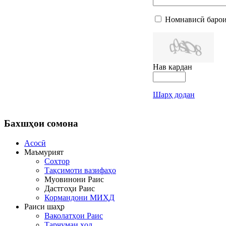
Номнависӣ барои
Нав кардан
Шарҳ додан
Бахшҳои
сомона
Асосӣ
Маъмурият
Сохтор
Тақсимоти вазифаҳо
Муовинони Раис
Дастгоҳи Раис
Кормандони МИҲД
Раиси шаҳр
Ваколатҳои Раис
Тарҷумаи ҳол