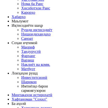
Нома ба Раис
Ҳисоботҳои Раис
Қарорҳо
Хабарҳо
Маълумот
Иқтисодиёти шаҳр
Рушди иқтисодиёт
Нишондиҳандаҳо
Саноат
Соҳаи иҷтимоӣ
Маориф
Тандурустӣ
Фарҳанг
Варзиш
Нақлиёт ва комм.
Матбуот
Лоиҳаҳои рушд
Инвеститсионӣ
Шарикон
Имтиёзҳо барои
сармоягузорон
Минтақаҳои истироҳатӣ
Ҳафтаномаи "Соҳил"
Ба аҳолӣ
Ҳуҷҷатҳои лозима