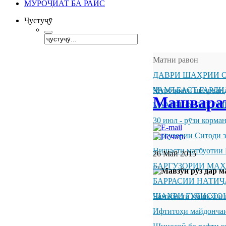
МУРОҶИАТ БА РАИС
Ҷустуҷӯ
Матни равон
ДАВРИ ШАҲРИИ О
ҶАМЪБАСТ ГАРДИ
Муроҷиати шаҳрванд
Машварат
МУАРРИФИИ КОМ
30 июл - рӯзи корм
Баргузории Ситоди 
Нишасти матбуотии 
26 Май 2015
БАРГУЗОРИИ МА
БАРРАСИИ НАТИ
ШАҲРИ ГУЛИСТО
Ҷамъбасти машқҳои 
Ифтитоҳи майдончаи