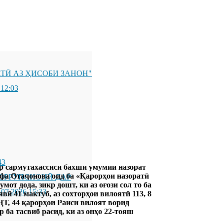
ТӢ АЗ ҲИСОБИ ЗАНОН"
 12:03
43
р сармутахассиси бахши умумии назорат
а Отаҷонова оид ба «Қарорҳои назоратӣ
ОРРУПСИОНӢ ДАР
от дода, зикр дошт, ки аз оғози сол то ба
.07.2026 15:33
вӣ 41 мактуб, аз сохторҳои вилоятӣ 113, 8
ҶТ, 44 қарорҳои Раиси вилоят ворид
 ба тасвиб расид, ки аз онҳо 22-тояш