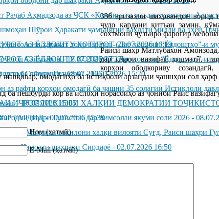
орҳои ободонӣ дар шаҳраки Адрасмон
-
23.07.2026 16:22
ят Раҷаб Аҳмадзода аз ҶСК «Комбинати маъдантозакунии Адрас
336 аризаҳои шаҳрвандон ворид г
ҷудо кардани қитъаи замин, кӯм
ашмоҳаи Шӯрои Ҳаракати ҷамъиятии ваҳдати миллӣ ва эҳёи Тоҷ
сохтмони ҷузъиро фарогир мебоша
уҳансолони ҳаракат доир гардид
ОТ АЗ ЁДДОШТУ ХОТИРОТ (Дар ҳошияи “Ёддоштҳо”-и муҳақ
-
23.07.2026 16:19
Раиси шаҳр Матлубахон Амонзода,
дар иҷрои вазифаи хидматӣ, ишт
ӣ устод Саймумин
ОТ АЗ ЁДДОШТУ ХОТИРОТ (Дар ҳошияи “Ёддоштҳо”-и муҳақ
-
18.07.2026 17:23
корҳои ободкориву созандагӣ
ӣ устод Саймумин
орон ба шаҳри Гулистон
-
18.07.2026 17:02
-
16.07.2026 15:20
шавқовар, омодагиҳо ба истиқболи арзандаи ҷашнҳои сол ҳарф 
н аз рафти корҳои омодагӣ ба ҷашни 35 солагии Истиқлоли дав
д ба пешбурди кор ва ислоҳи норасоиҳо аз ҷониби Раис вазифаг
амуд.
АИ ИҶРОИЯИ ҲИЗБИ ХАЛҚИИ ДЕМОКРАТИИ ТОҶИКИСТ
-
16.07.2026 15:05
ЗОР ГАРДИД
тисодии шаҳри Гулистон дар нимсолаи якуми соли 2026
-
09.07.2026 15:39
-
08.07.
Ном (ҳатмӣ)
 вакили Маҷлиси вакилони халқи вилояти Суғд, Раиси шаҳри Гу
он дар Ҷамоати шаҳраки Сирдарё
-
02.07.2026 16:50
E-Mail (ҳатмӣ)