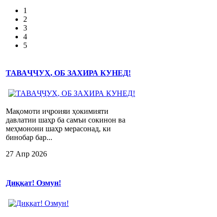
1
2
3
4
5
ТАВАҶҶУҲ, ОБ ЗАХИРА КУНЕД!
Мақомоти иҷроияи ҳокимияти
давлатии шаҳр ба самъи сокинон ва
меҳмонони шаҳр мерасонад, ки
бинобар бар...
27 Апр 2026
Диққат! Озмун!