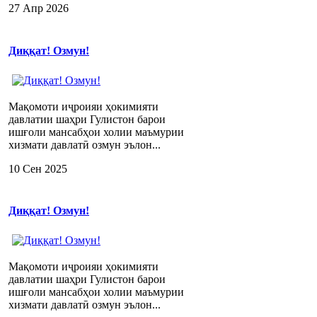
27 Апр 2026
Диққат! Озмун!
Мақомоти иҷроияи ҳокимияти
давлатии шаҳри Гулистон барои
ишғоли мансабҳои холии маъмурии
хизмати давлатӣ озмун эълон...
10 Сен 2025
Диққат! Озмун!
Мақомоти иҷроияи ҳокимияти
давлатии шаҳри Гулистон барои
ишғоли мансабҳои холии маъмурии
хизмати давлатӣ озмун эълон...