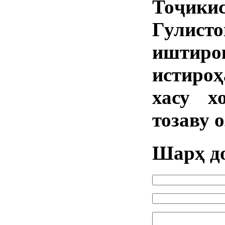
Тоҷик
Гулист
иштир
истиро
хасу х
тозаву 
Шарҳ д