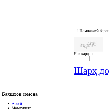
Номнависӣ барои
Нав кардан
Шарҳ до
Бахшҳои
сомона
Асосӣ
Маъмурият