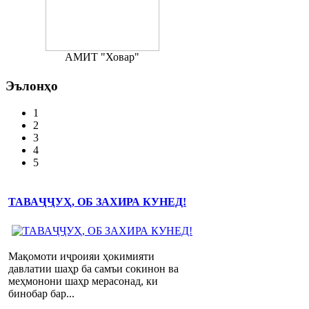
АМИТ "Ховар"
Эълонҳо
1
2
3
4
5
ТАВАҶҶУҲ, ОБ ЗАХИРА КУНЕД!
Мақомоти иҷроияи ҳокимияти
давлатии шаҳр ба самъи сокинон ва
меҳмонони шаҳр мерасонад, ки
бинобар бар...