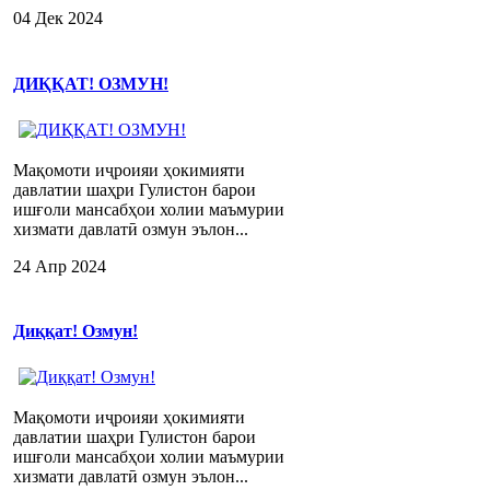
04 Дек 2024
ДИҚҚАТ! ОЗМУН!
Мақомоти иҷроияи ҳокимияти
давлатии шаҳри Гулистон барои
ишғоли мансабҳои холии маъмурии
хизмати давлатӣ озмун эълон...
24 Апр 2024
Диққат! Озмун!
Мақомоти иҷроияи ҳокимияти
давлатии шаҳри Гулистон барои
ишғоли мансабҳои холии маъмурии
хизмати давлатӣ озмун эълон...