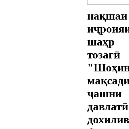
нақшаи
иҷроия
шаҳр 
тозагӣ
"Шоҳин
мақсад
ҷашни 
давлат
дохили