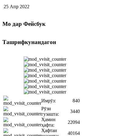
25 Апр 2022
Мо
дар Фейсбук
Ташрифкунандагон
Имрӯз:
840
Рӯзи
3440
гузашта:
Ҳамин
22094
ҳафта:
Ҳафтаи
40164
гузашта: