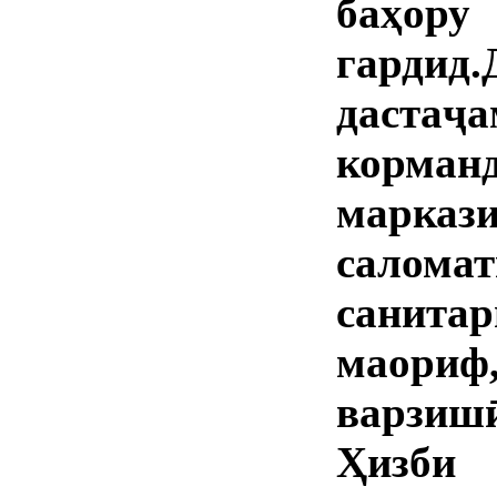
баҳору
гард
даст
корма
марка
салома
санит
маориф
варзиш
Ҳизби