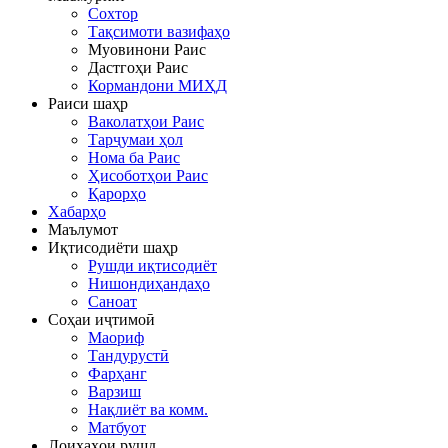
Сохтор
Тақсимоти вазифаҳо
Муовинони Раис
Дастгоҳи Раис
Кормандони МИҲД
Раиси шаҳр
Ваколатҳои Раис
Тарҷумаи ҳол
Нома ба Раис
Ҳисоботҳои Раис
Қарорҳо
Хабарҳо
Маълумот
Иқтисодиёти шаҳр
Рушди иқтисодиёт
Нишондиҳандаҳо
Саноат
Соҳаи иҷтимоӣ
Маориф
Тандурустӣ
Фарҳанг
Варзиш
Нақлиёт ва комм.
Матбуот
Лоиҳаҳои рушд