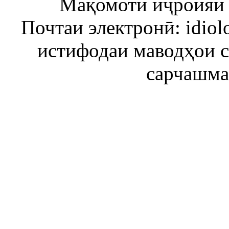
Мақомоти иҷроияи 
Почтаи электронӣ: idiol
истифодаи маводҳои 
сарчашма