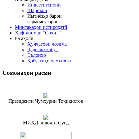
Инвеститсионӣ
Шарикон
Имтиёзҳо барои
сармоягузорон
Минтақаҳои истироҳатӣ
Ҳафтаномаи "Соҳил"
Ба аҳолӣ
Ҳуҷҷатҳои лозима
Ҷадвали қабул
Эълонҳо
Қабулгоҳи ҷамъиятӣ
Сомонаҳои
расмӣ
Президенти Ҷумҳурии Тоҷикистон
МИҲД вилояти Суғд