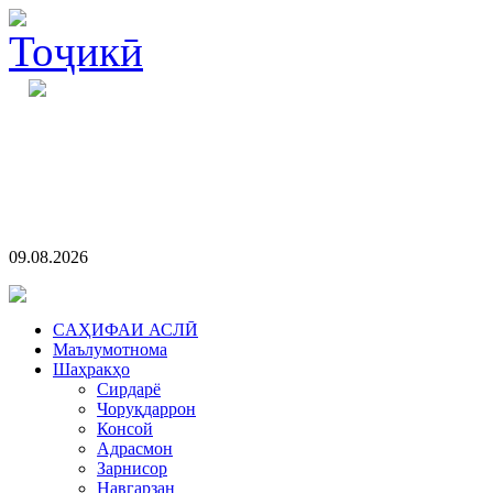
09.08.2026
CАҲИФАИ АСЛӢ
Маълумотнома
Шаҳракҳо
Сирдарё
Чоруқдаррон
Консой
Адрасмон
Зарнисор
Навгарзан