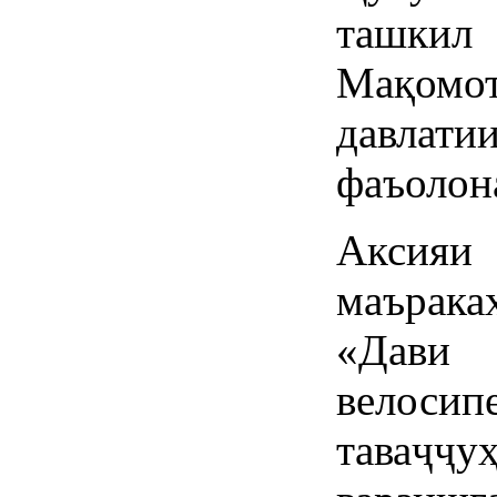
ташкил
Мақомо
давла
фаъолон
Аксияи
маърака
«Дави 
велосип
таваҷҷ