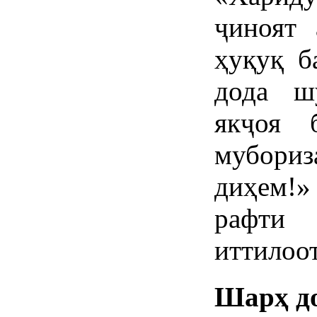
ҷиноят 
ҳуқуқ б
дода ш
якҷоя 
мубориз
диҳем!
рафти 
иттилоо
Шарҳ д