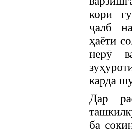
варзишг
кори г
ҷалб н
ҳаёти с
нерӯ в
зуҳурот
карда шу
Дар ра
ташкилк
ба соки