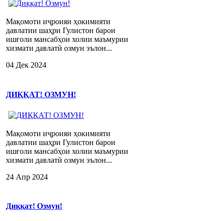
Мақомоти иҷроияи ҳокимияти
давлатии шаҳри Гулистон барои
ишғоли мансабҳои холии маъмурии
хизмати давлатӣ озмун эълон...
04 Дек 2024
ДИҚҚАТ! ОЗМУН!
Мақомоти иҷроияи ҳокимияти
давлатии шаҳри Гулистон барои
ишғоли мансабҳои холии маъмурии
хизмати давлатӣ озмун эълон...
24 Апр 2024
Диққат! Озмун!