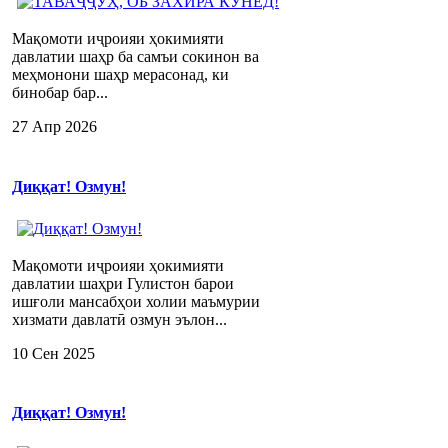
Мақомоти иҷроияи ҳокимияти
давлатии шаҳр ба самъи сокинон ва
меҳмонони шаҳр мерасонад, ки
бинобар бар...
27 Апр 2026
Диққат! Озмун!
Мақомоти иҷроияи ҳокимияти
давлатии шаҳри Гулистон барои
ишғоли мансабҳои холии маъмурии
хизмати давлатӣ озмун эълон...
10 Сен 2025
Диққат! Озмун!