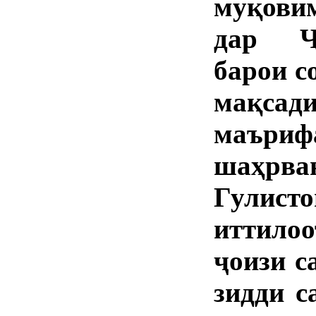
муқови
дар Ҷ
барои с
мақсад
маър
шаҳрв
Гулис
иттилоо
ҷоизи с
зидди с