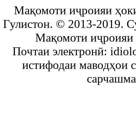
Мақомоти иҷроияи ҳок
Гулистон. © 2013-2019. С
Мақомоти иҷроияи 
Почтаи электронӣ: idiol
истифодаи маводҳои 
сарчашма