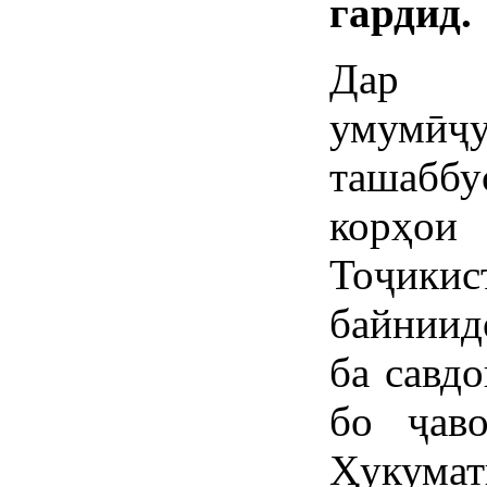
гардид.
Дар 
умумӣҷу
ташабб
корҳо
Тоҷик
байниид
ба савд
бо ҷав
Ҳукумат