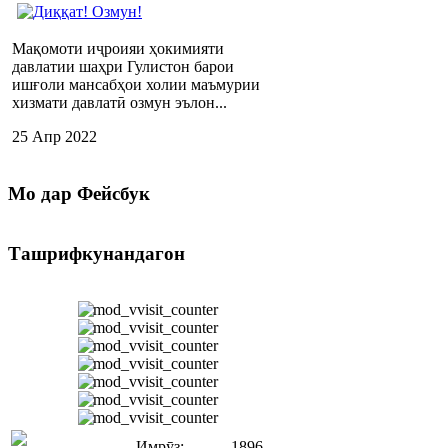
Мақомоти иҷроияи ҳокимияти
давлатии шаҳри Гулистон барои
ишғоли мансабҳои холии маъмурии
хизмати давлатӣ озмун эълон...
25 Апр 2022
Мо
дар Фейсбук
Ташрифкунандагон
Имрӯз:
1896