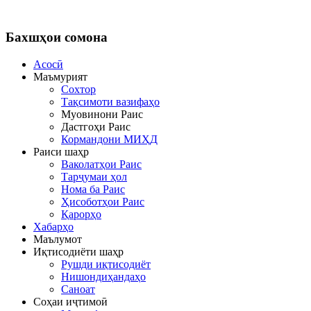
Бахшҳои
сомона
Асосӣ
Маъмурият
Сохтор
Тақсимоти вазифаҳо
Муовинони Раис
Дастгоҳи Раис
Кормандони МИҲД
Раиси шаҳр
Ваколатҳои Раис
Тарҷумаи ҳол
Нома ба Раис
Ҳисоботҳои Раис
Қарорҳо
Хабарҳо
Маълумот
Иқтисодиёти шаҳр
Рушди иқтисодиёт
Нишондиҳандаҳо
Саноат
Соҳаи иҷтимоӣ