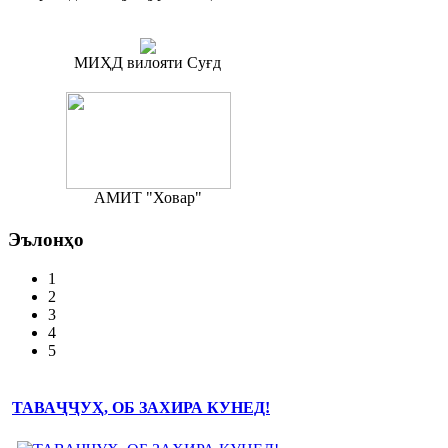
МИҲД вилояти Суғд
АМИТ "Ховар"
Эълонҳо
1
2
3
4
5
ТАВАҶҶУҲ, ОБ ЗАХИРА КУНЕД!