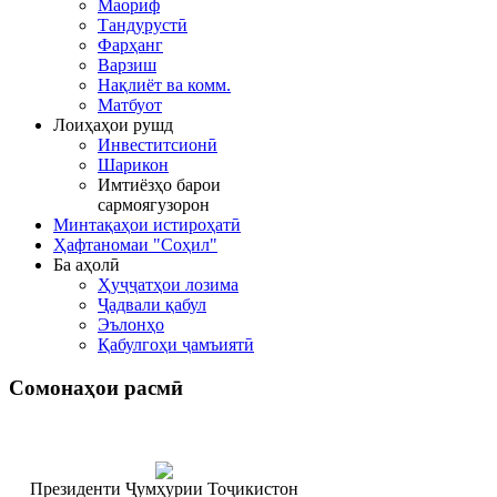
Маориф
Тандурустӣ
Фарҳанг
Варзиш
Нақлиёт ва комм.
Матбуот
Лоиҳаҳои рушд
Инвеститсионӣ
Шарикон
Имтиёзҳо барои
сармоягузорон
Минтақаҳои истироҳатӣ
Ҳафтаномаи "Соҳил"
Ба аҳолӣ
Ҳуҷҷатҳои лозима
Ҷадвали қабул
Эълонҳо
Қабулгоҳи ҷамъиятӣ
Сомонаҳои
расмӣ
Президенти Ҷумҳурии Тоҷикистон