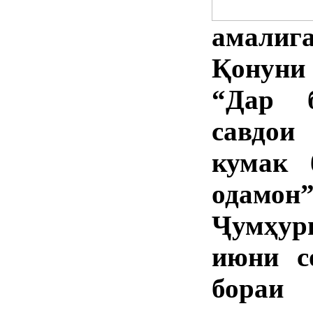
амалиг
Қонуни
“Дар 
савдои
кумак 
одамон
Ҷумҳур
июни с
бора