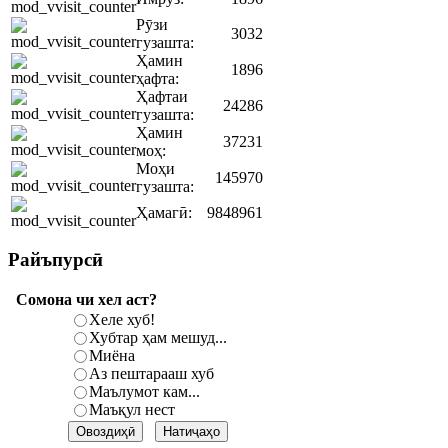
Рӯзи
3032
гузашта:
Ҳамин
1896
ҳафта:
Ҳафтаи
24286
гузашта:
Ҳамин
37231
моҳ:
Моҳи
145970
гузашта:
Ҳамагӣ:
9848961
Райъпурсӣ
Сомона чи хел аст?
Хеле хуб!
Хубтар ҳам мешуд...
Миёна
Аз пештарааш хуб
Маълумот кам...
Маъқул нест