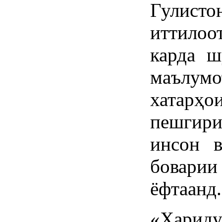
Гулист
иттилоо
карда ш
маълумо
хатарҳо
пешгири
инсон в
боварии
ёфтаанд.
«Хари