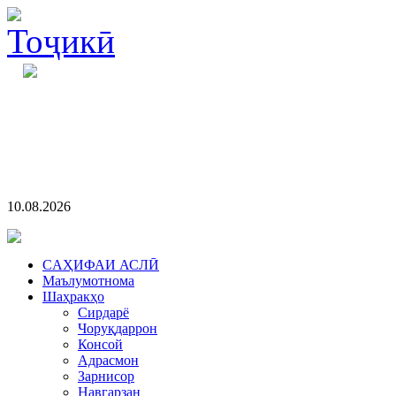
10.08.2026
CАҲИФАИ АСЛӢ
Маълумотнома
Шаҳракҳо
Сирдарё
Чоруқдаррон
Консой
Адрасмон
Зарнисор
Навгарзан