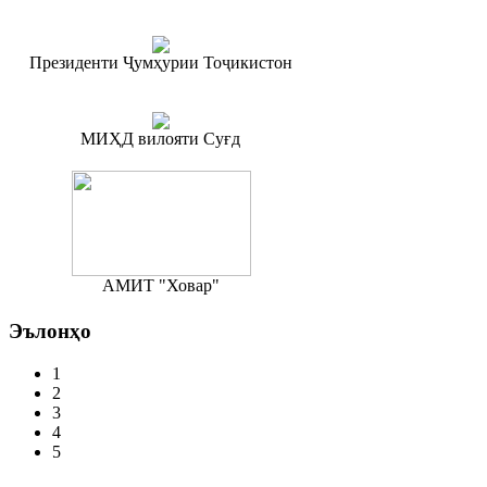
Президенти Ҷумҳурии Тоҷикистон
МИҲД вилояти Суғд
АМИТ "Ховар"
Эълонҳо
1
2
3
4
5