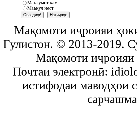
Маълумот кам...
Маъқул нест
Мақомоти иҷроияи ҳок
Гулистон. © 2013-2019. С
Мақомоти иҷроияи 
Почтаи электронӣ: idiol
истифодаи маводҳои 
сарчашма