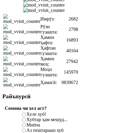
Имрӯз:
2682
Рӯзи
2798
гузашта:
Ҳамин
16893
ҳафта:
Ҳафтаи
40164
гузашта:
Ҳамин
27942
моҳ:
Моҳи
145970
гузашта:
Ҳамагӣ:
9839672
Райъпурсӣ
Сомона чи хел аст?
Хеле хуб!
Хубтар ҳам мешуд...
Миёна
Аз пештарааш хуб