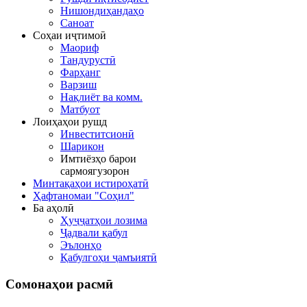
Нишондиҳандаҳо
Саноат
Соҳаи иҷтимоӣ
Маориф
Тандурустӣ
Фарҳанг
Варзиш
Нақлиёт ва комм.
Матбуот
Лоиҳаҳои рушд
Инвеститсионӣ
Шарикон
Имтиёзҳо барои
сармоягузорон
Минтақаҳои истироҳатӣ
Ҳафтаномаи "Соҳил"
Ба аҳолӣ
Ҳуҷҷатҳои лозима
Ҷадвали қабул
Эълонҳо
Қабулгоҳи ҷамъиятӣ
Сомонаҳои
расмӣ