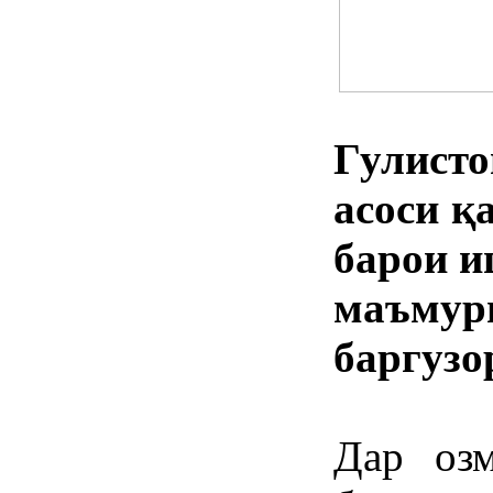
Гулисто
асоси қ
барои и
маъмур
баргузо
Дар озм