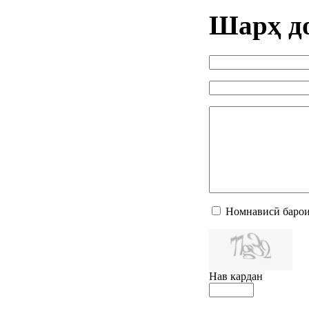
Шарҳ д
Номнависӣ барои
Нав кардан