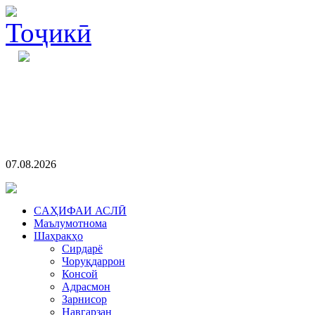
07.08.2026
CАҲИФАИ АСЛӢ
Маълумотнома
Шаҳракҳо
Сирдарё
Чоруқдаррон
Консой
Адрасмон
Зарнисор
Навгарзан