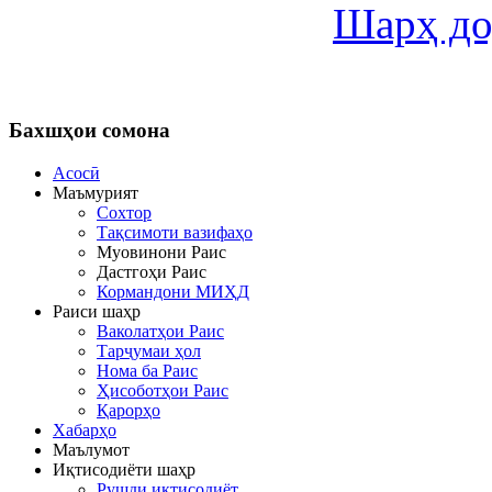
Шарҳ до
Бахшҳои
сомона
Асосӣ
Маъмурият
Сохтор
Тақсимоти вазифаҳо
Муовинони Раис
Дастгоҳи Раис
Кормандони МИҲД
Раиси шаҳр
Ваколатҳои Раис
Тарҷумаи ҳол
Нома ба Раис
Ҳисоботҳои Раис
Қарорҳо
Хабарҳо
Маълумот
Иқтисодиёти шаҳр
Рушди иқтисодиёт