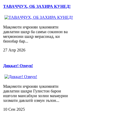
ТАВАҶҶУҲ, ОБ ЗАХИРА КУНЕД!
Мақомоти иҷроияи ҳокимияти
давлатии шаҳр ба самъи сокинон ва
меҳмонони шаҳр мерасонад, ки
бинобар бар...
27 Апр 2026
Диққат! Озмун!
Мақомоти иҷроияи ҳокимияти
давлатии шаҳри Гулистон барои
ишғоли мансабҳои холии маъмурии
хизмати давлатӣ озмун эълон...
10 Сен 2025