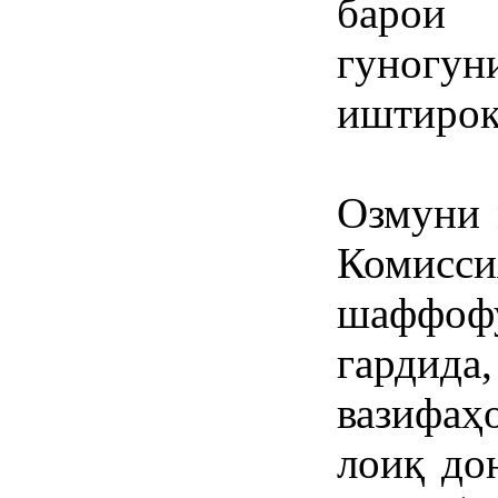
барои
гуногу
иштирок
Озмуни 
Комисс
шаффоф
гардид
вазифа
лоиқ до