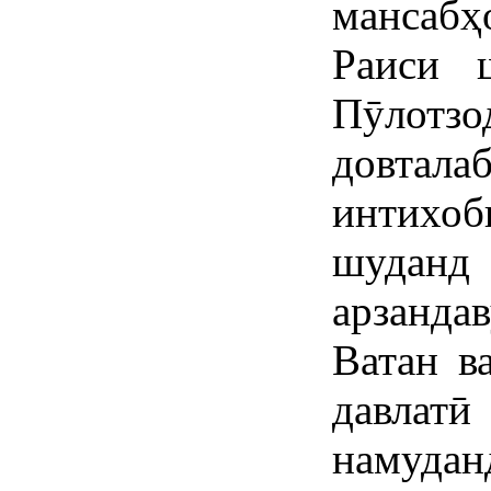
мансабҳ
Раиси 
Пӯлотзо
довтала
интихоб
шудан
арзанда
Ватан в
давлатӣ
намудан