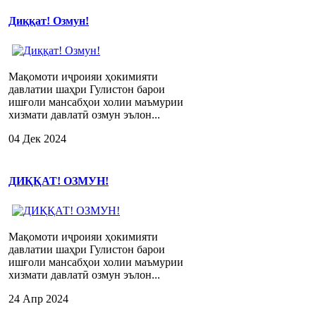
Диққат! Озмун!
Мақомоти иҷроияи ҳокимияти
давлатии шаҳри Гулистон барои
ишғоли мансабҳои холии маъмурии
хизмати давлатӣ озмун эълон...
04 Дек 2024
ДИҚҚАТ! ОЗМУН!
Мақомоти иҷроияи ҳокимияти
давлатии шаҳри Гулистон барои
ишғоли мансабҳои холии маъмурии
хизмати давлатӣ озмун эълон...
24 Апр 2024