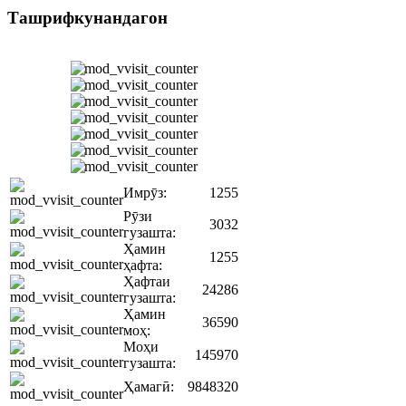
Ташрифкунандагон
Имрӯз:
1255
Рӯзи
3032
гузашта:
Ҳамин
1255
ҳафта:
Ҳафтаи
24286
гузашта:
Ҳамин
36590
моҳ:
Моҳи
145970
гузашта:
Ҳамагӣ:
9848320