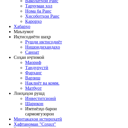
Ваколатҳои Раис
Тарҷумаи ҳол
Нома ба Раис
Ҳисоботҳои Раис
Қарорҳо
Хабарҳо
Маълумот
Иқтисодиёти шаҳр
Рушди иқтисодиёт
Нишондиҳандаҳо
Саноат
Соҳаи иҷтимоӣ
Маориф
Тандурустӣ
Фарҳанг
Варзиш
Нақлиёт ва комм.
Матбуот
Лоиҳаҳои рушд
Инвеститсионӣ
Шарикон
Имтиёзҳо барои
сармоягузорон
Минтақаҳои истироҳатӣ
Ҳафтаномаи "Соҳил"