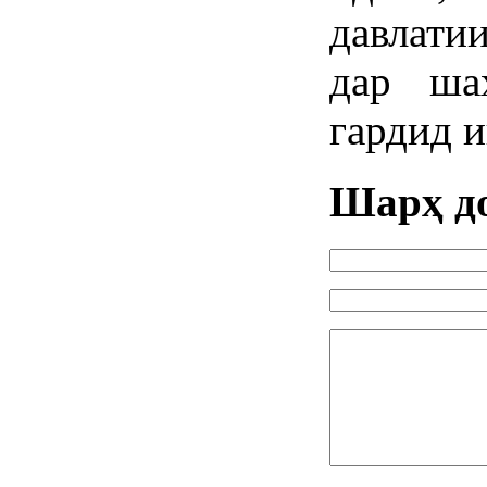
давлати
дар ша
гардид 
Шарҳ д