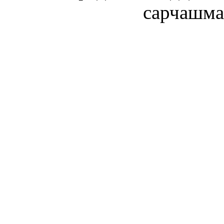
сарчашма