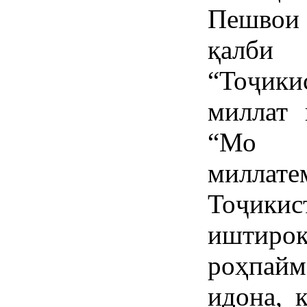
Пешвои 
қалби
“Тоҷики
миллат 
“Мо п
милла
Тоҷикис
иштиро
роҳпай
идона, 