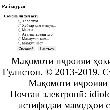
Райъпурсӣ
Сомона чи хел аст?
Хеле хуб!
Хубтар ҳам мешуд...
Миёна
Аз пештарааш хуб
Маълумот кам...
Маъқул нест
Мақомоти иҷроияи ҳок
Гулистон. © 2013-2019. С
Мақомоти иҷроияи 
Почтаи электронӣ: idiol
истифодаи маводҳои 