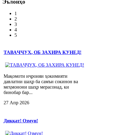
Эълонҳо
1
2
3
4
5
ТАВАҶҶУҲ, ОБ ЗАХИРА КУНЕД!
Мақомоти иҷроияи ҳокимияти
давлатии шаҳр ба самъи сокинон ва
меҳмонони шаҳр мерасонад, ки
бинобар бар...
27 Апр 2026
Диққат! Озмун!