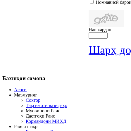
Номнависӣ барои
Нав кардан
Шарҳ до
Бахшҳои
сомона
Асосӣ
Маъмурият
Сохтор
Тақсимоти вазифаҳо
Муовинони Раис
Дастгоҳи Раис
Кормандони МИҲД
Раиси шаҳр