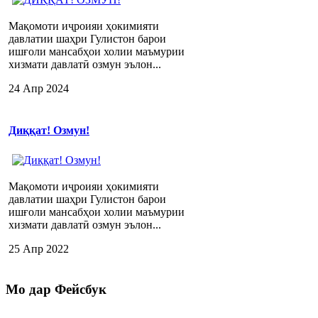
Мақомоти иҷроияи ҳокимияти
давлатии шаҳри Гулистон барои
ишғоли мансабҳои холии маъмурии
хизмати давлатӣ озмун эълон...
24 Апр 2024
Диққат! Озмун!
Мақомоти иҷроияи ҳокимияти
давлатии шаҳри Гулистон барои
ишғоли мансабҳои холии маъмурии
хизмати давлатӣ озмун эълон...
25 Апр 2022
Мо
дар Фейсбук