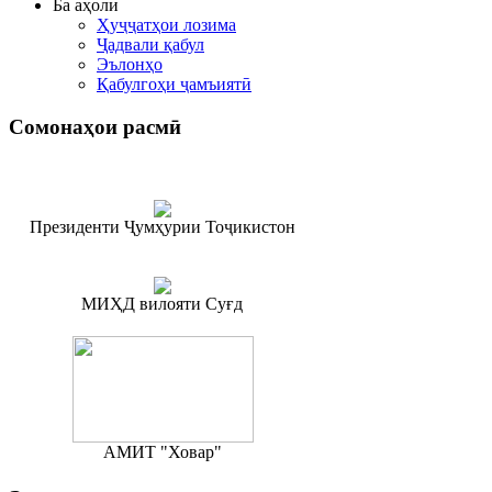
Ба аҳолӣ
Ҳуҷҷатҳои лозима
Ҷадвали қабул
Эълонҳо
Қабулгоҳи ҷамъиятӣ
Сомонаҳои
расмӣ
Президенти Ҷумҳурии Тоҷикистон
МИҲД вилояти Суғд
АМИТ "Ховар"