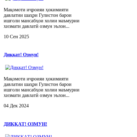
Мақомоти иҷроияи ҳокимияти
давлатии шаҳри Гулистон барои
ишғоли мансабҳои холии маъмурии
хизмати давлатӣ озмун эълон...
10 Сен 2025
Диққат! Озмун!
Мақомоти иҷроияи ҳокимияти
давлатии шаҳри Гулистон барои
ишғоли мансабҳои холии маъмурии
хизмати давлатӣ озмун эълон...
04 Дек 2024
ДИҚҚАТ! ОЗМУН!