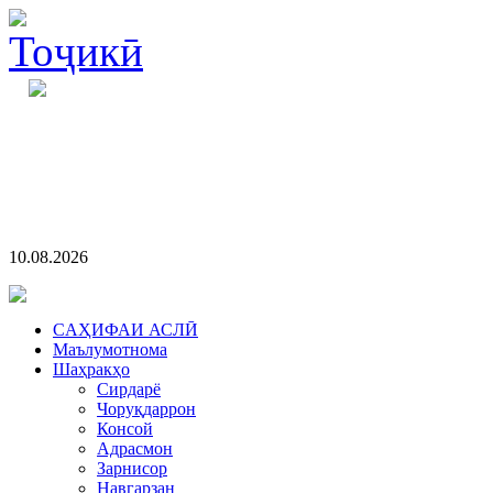
10.08.2026
CАҲИФАИ АСЛӢ
Маълумотнома
Шаҳракҳо
Сирдарё
Чоруқдаррон
Консой
Адрасмон
Зарнисор
Навгарзан