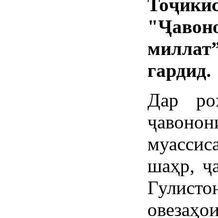
Тоҷик
"Ҷавон
милла
гардид.
Дар ро
ҷавон
муассис
шаҳр, ҷ
Гулист
овезаҳо