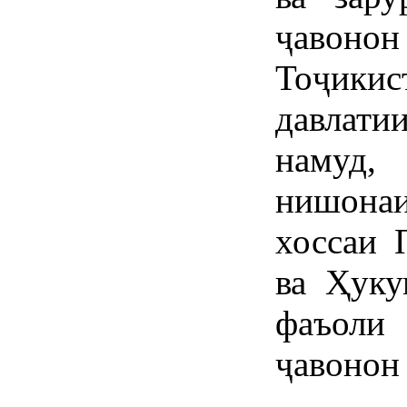
ҷавон
Тоҷикис
давлат
намуд,
нишона
хоссаи 
ва Ҳуку
фаъоли 
ҷавонон