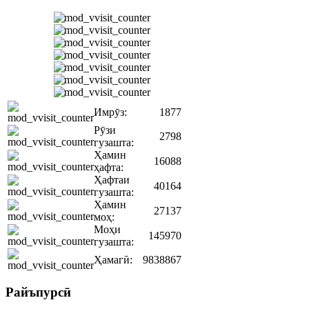
Имрӯз:
1877
Рӯзи
2798
гузашта:
Ҳамин
16088
ҳафта:
Ҳафтаи
40164
гузашта:
Ҳамин
27137
моҳ:
Моҳи
145970
гузашта:
Ҳамагӣ:
9838867
Райъпурсӣ