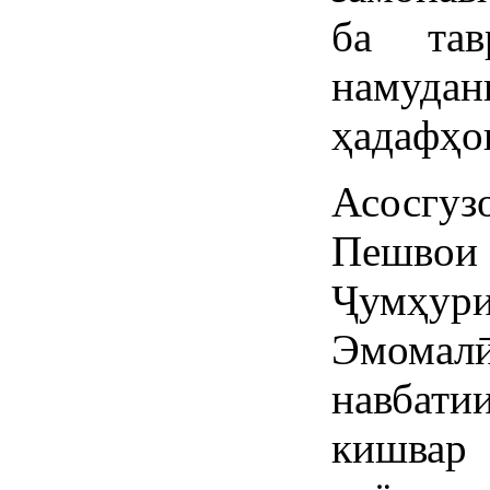
ба тав
намуда
ҳадафҳо
Асосгуз
Пешвои
Ҷумҳури
Эмомал
навбати
кишвар