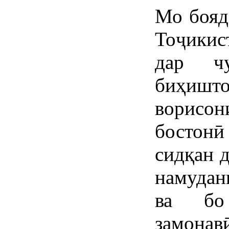
Мо бояд
Тоҷикис
дар ч
биҳишт
ворисо
бостонӣ
сидқан 
намудан
ва бо
замонав