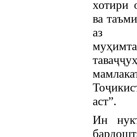
хотири 
ва таъм
аз ҷу
муҳимта
таваҷҷ
мамлак
Тоҷикис
аст”.
Ин нук
бард