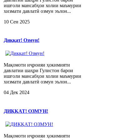
ишғоли мансабҳои холии маъмурии
хизмати давлатӣ озмун эълон...
10 Сен 2025
Диққат! Озмун!
Мақомоти иҷроияи ҳокимияти
давлатии шаҳри Гулистон барои
ишғоли мансабҳои холии маъмурии
хизмати давлатӣ озмун эълон...
04 Дек 2024
ДИҚҚАТ! ОЗМУН!
Мақомоти иҷроияи ҳокимияти