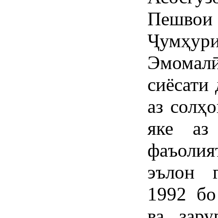
Пешвои
Ҷумҳури
Эмома
сиёсати 
аз солҳ
яке аз
фаъоли
эълон г
1992 бо
ва зару