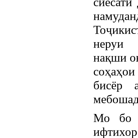
сиёсати
намуд
Тоҷики
неруи 
нақши о
соҳаҳои
бисёр 
мебошад
Мо бо 
ифтихор