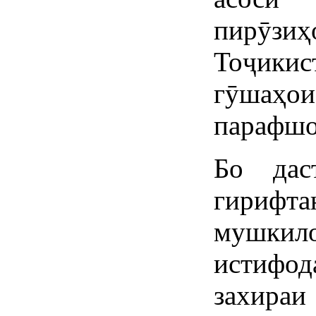
пирӯз
Тоҷики
гӯшаҳ
парафшо
Бо дас
гирифта
мушки
истифод
захира