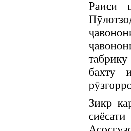
Раиси 
Пӯлотз
ҷавоно
ҷавоно
табрику
бахту 
рӯзгорр
Зикр ка
сиёса
Асосгуз