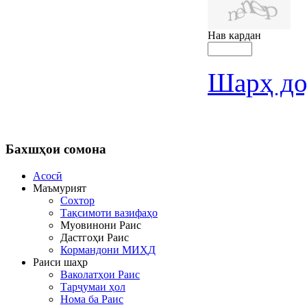
Нав кардан
Шарҳ до
Бахшҳои
сомона
Асосӣ
Маъмурият
Сохтор
Тақсимоти вазифаҳо
Муовинони Раис
Дастгоҳи Раис
Кормандони МИҲД
Раиси шаҳр
Ваколатҳои Раис
Тарҷумаи ҳол
Нома ба Раис