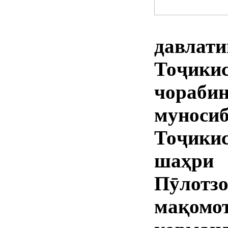
давл
Тоҷи
чора
муноси
Тоҷикис
шаҳри
Пӯлот
мақом