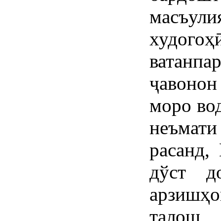
масъули
худо
ватанпа
ҷавонон
моро вод
неъмат
расанд,
дўст д
арзишҳо
тало