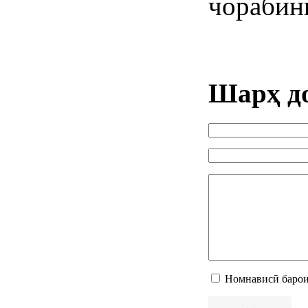
чорабин
Шарҳ д
Номнависӣ барои