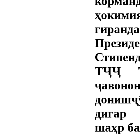
корман
ҳокими
гиран
Прези
Стипенд
ТҶҶ "С
ҷавонон
донишҷ
дигар 
шаҳр ба