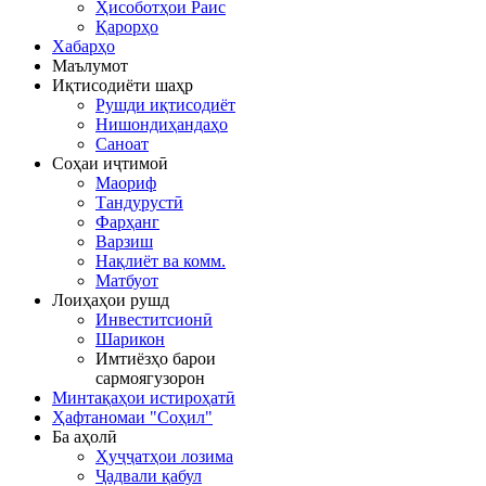
Ҳисоботҳои Раис
Қарорҳо
Хабарҳо
Маълумот
Иқтисодиёти шаҳр
Рушди иқтисодиёт
Нишондиҳандаҳо
Саноат
Соҳаи иҷтимоӣ
Маориф
Тандурустӣ
Фарҳанг
Варзиш
Нақлиёт ва комм.
Матбуот
Лоиҳаҳои рушд
Инвеститсионӣ
Шарикон
Имтиёзҳо барои
сармоягузорон
Минтақаҳои истироҳатӣ
Ҳафтаномаи "Соҳил"
Ба аҳолӣ
Ҳуҷҷатҳои лозима
Ҷадвали қабул