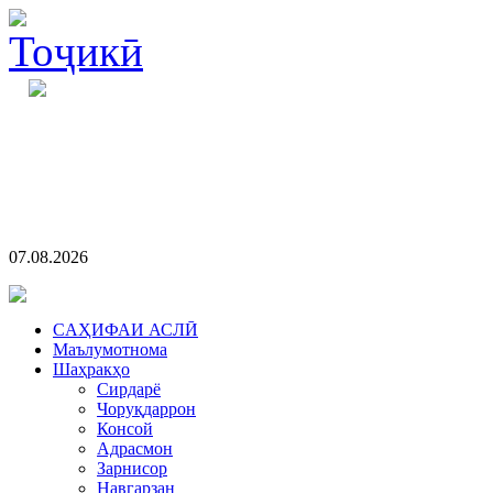
07.08.2026
CАҲИФАИ АСЛӢ
Маълумотнома
Шаҳракҳо
Сирдарё
Чоруқдаррон
Консой
Адрасмон
Зарнисор
Навгарзан