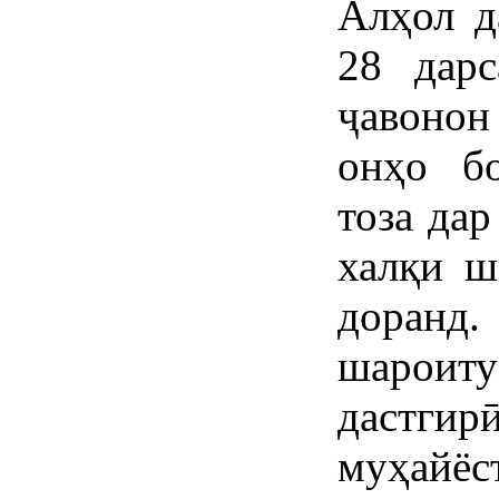
Алҳол д
28 дарс
ҷавоно
онҳо бо
тоза да
халқи ш
доран
шароиту
дастги
муҳайёст