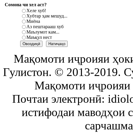
Сомона чи хел аст?
Хеле хуб!
Хубтар ҳам мешуд...
Миёна
Аз пештарааш хуб
Маълумот кам...
Маъқул нест
Мақомоти иҷроияи ҳок
Гулистон. © 2013-2019. С
Мақомоти иҷроияи 
Почтаи электронӣ: idiol
истифодаи маводҳои 
сарчашма