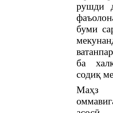
рушди д
фаъолон
буми са
мекун
ватанпар
ба хал
содиқ м
Маҳз 
оммави
асосӣ