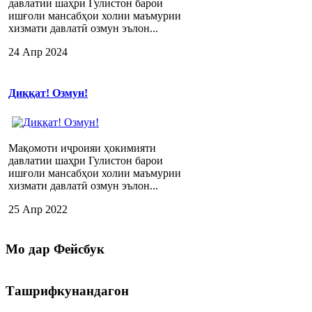
давлатии шаҳри Гулистон барои
ишғоли мансабҳои холии маъмурии
хизмати давлатӣ озмун эълон...
24 Апр 2024
Диққат! Озмун!
Мақомоти иҷроияи ҳокимияти
давлатии шаҳри Гулистон барои
ишғоли мансабҳои холии маъмурии
хизмати давлатӣ озмун эълон...
25 Апр 2022
Мо
дар Фейсбук
Ташрифкунандагон