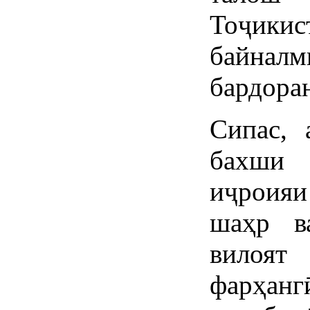
Тоҷик
байналм
бардора
Сипас, 
бахши
иҷроия
шаҳр в
вилоя
фарҳанг