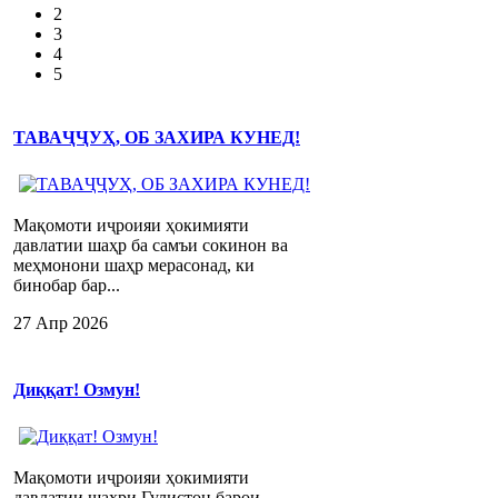
2
3
4
5
ТАВАҶҶУҲ, ОБ ЗАХИРА КУНЕД!
Мақомоти иҷроияи ҳокимияти
давлатии шаҳр ба самъи сокинон ва
меҳмонони шаҳр мерасонад, ки
бинобар бар...
27 Апр 2026
Диққат! Озмун!
Мақомоти иҷроияи ҳокимияти
давлатии шаҳри Гулистон барои