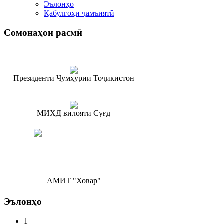
Эълонҳо
Қабулгоҳи ҷамъиятӣ
Сомонаҳои
расмӣ
Президенти Ҷумҳурии Тоҷикистон
МИҲД вилояти Суғд
АМИТ "Ховар"
Эълонҳо
1