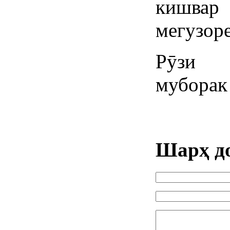
кишвар
мегузоре
Рӯзи ҷ
муборак 
Шарҳ д