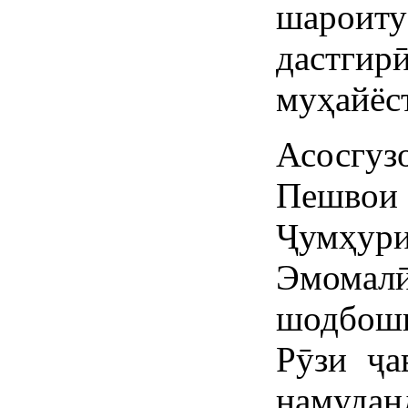
шароиту
дастги
муҳайёст
Асосгуз
Пешвои
Ҷумҳури
Эмомал
шодбош
Рӯзи ҷа
намудан