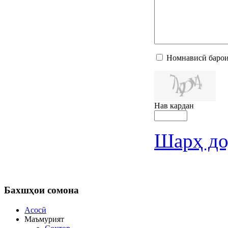
Номнависӣ барои
Нав кардан
Шарҳ до
Бахшҳои
сомона
Асосӣ
Маъмурият