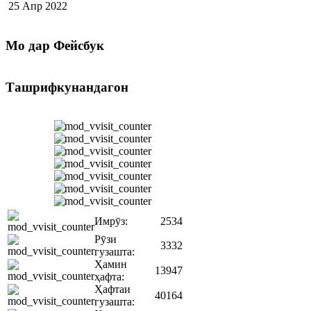
25 Апр 2022
Мо
дар Фейсбук
Ташрифкунандагон
Имрӯз:
2534
Рӯзи
3332
гузашта:
Ҳамин
13947
ҳафта:
Ҳафтаи
40164
гузашта: