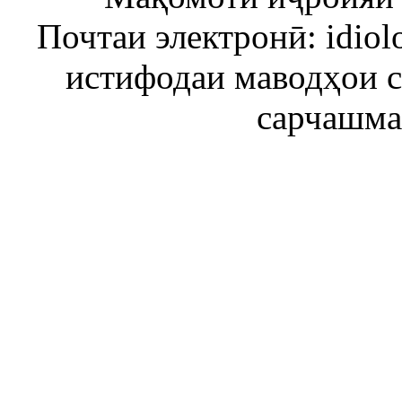
Почтаи электронӣ: idiol
истифодаи маводҳои 
сарчашма