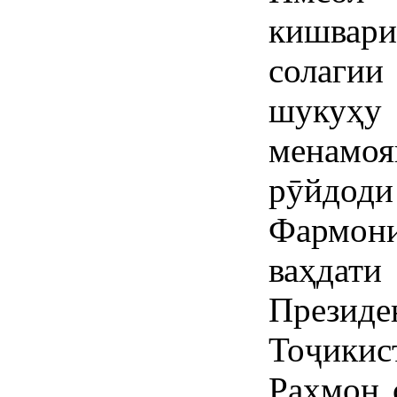
кишвар
солагии
шукуҳу
менамо
рӯйдоди
Фармон
ваҳдати
През
Тоҷики
Раҳмон 