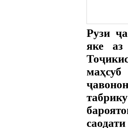
Рузи ҷа
яке аз
Тоҷики
маҳсуб
ҷавоно
табри
бароято
саодат