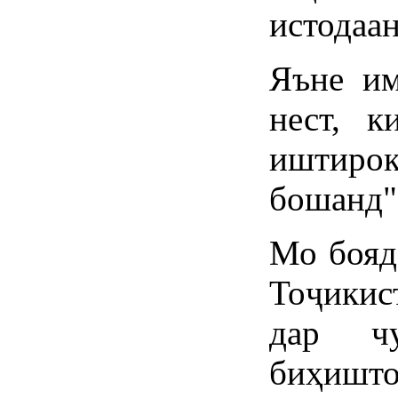
истодаан
Яъне им
нест, 
иштир
бошанд"
Мо бояд
Тоҷикис
дар ч
биҳишт