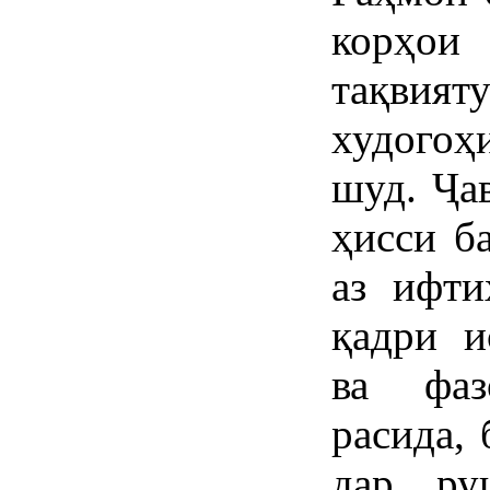
корҳои 
тақвият
худогоҳ
шуд. Ҷа
ҳисси б
аз ифти
қадри и
ва фаз
расида,
дар ру