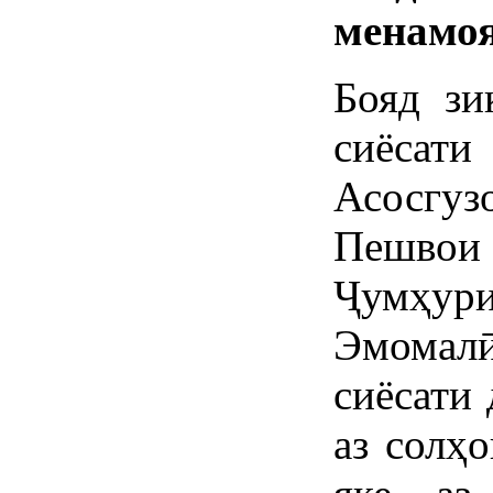
менамо
Бояд зи
сиёса
Асосгуз
Пешвои
Ҷумҳури
Эмома
сиёсати 
аз солҳ