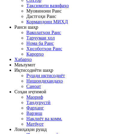
Сохтор
Тақсимоти вазифаҳо
Муовинони Раис
Дастгоҳи Раис
Кормандони МИҲД
Раиси шаҳр
Ваколатҳои Раис
Тарҷумаи ҳол
Нома ба Раис
Ҳисоботҳои Раис
Қарорҳо
Хабарҳо
Маълумот
Иқтисодиёти шаҳр
Рушди иқтисодиёт
Нишондиҳандаҳо
Саноат
Соҳаи иҷтимоӣ
Маориф
Тандурустӣ
Фарҳанг
Варзиш
Нақлиёт ва комм.
Матбуот
Лоиҳаҳои рушд