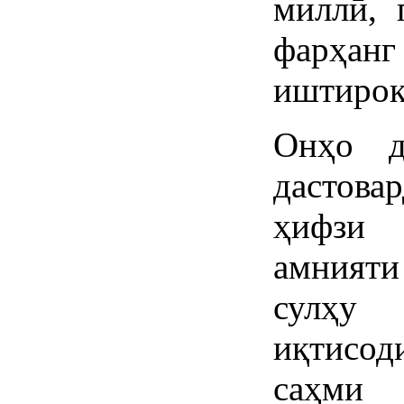
миллӣ, 
фарҳанг
иштирок
Онҳо д
дастова
ҳифзи 
амнияти 
сулҳу
иқтисод
саҳми