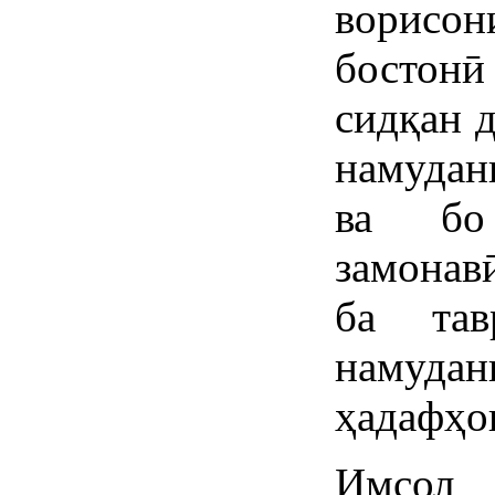
ворисо
бостонӣ
сидқан 
намудан
ва бо
замонав
ба тав
намуда
ҳадафҳо
Имсол 