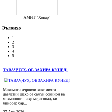
АМИТ "Ховар"
Эълонҳо
1
2
3
4
5
ТАВАҶҶУҲ, ОБ ЗАХИРА КУНЕД!
Мақомоти иҷроияи ҳокимияти
давлатии шаҳр ба самъи сокинон ва
меҳмонони шаҳр мерасонад, ки
бинобар бар...
27 Апр 2026