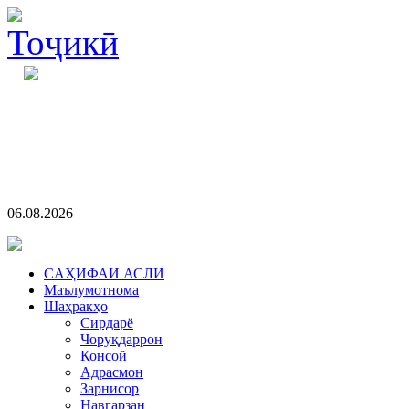
06.08.2026
CАҲИФАИ АСЛӢ
Маълумотнома
Шаҳракҳо
Сирдарё
Чоруқдаррон
Консой
Адрасмон
Зарнисор
Навгарзан