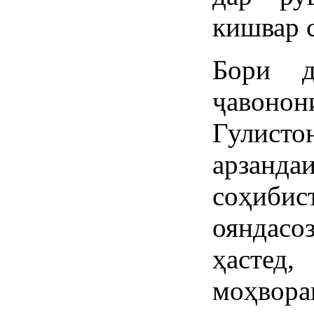
кишвар 
Бори 
ҷавон
Гулис
арзанд
соҳиб
ояндас
ҳастед
моҳвора