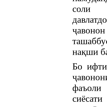
соли 
давлат
ҷавон
ташаббу
нақши б
Бо ифти
ҷавонон
фаъоли
сиёсати