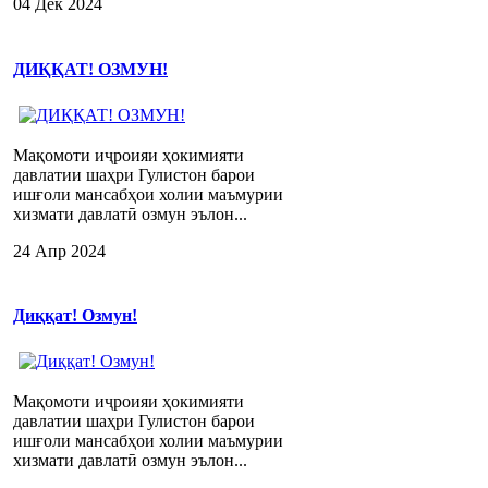
04 Дек 2024
ДИҚҚАТ! ОЗМУН!
Мақомоти иҷроияи ҳокимияти
давлатии шаҳри Гулистон барои
ишғоли мансабҳои холии маъмурии
хизмати давлатӣ озмун эълон...
24 Апр 2024
Диққат! Озмун!
Мақомоти иҷроияи ҳокимияти
давлатии шаҳри Гулистон барои
ишғоли мансабҳои холии маъмурии
хизмати давлатӣ озмун эълон...