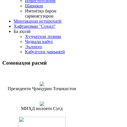
Инвеститсионӣ
Шарикон
Имтиёзҳо барои
сармоягузорон
Минтақаҳои истироҳатӣ
Ҳафтаномаи "Соҳил"
Ба аҳолӣ
Ҳуҷҷатҳои лозима
Ҷадвали қабул
Эълонҳо
Қабулгоҳи ҷамъиятӣ
Сомонаҳои
расмӣ
Президенти Ҷумҳурии Тоҷикистон
МИҲД вилояти Суғд