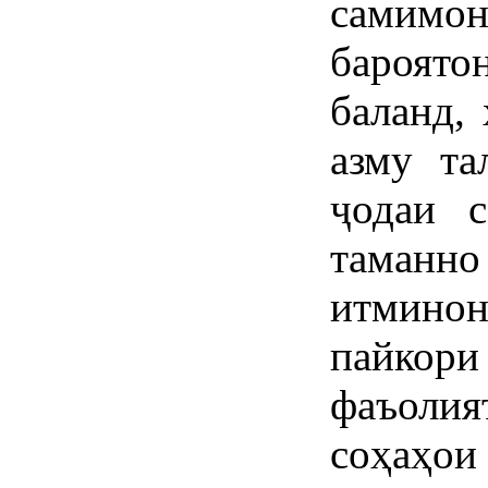
самимо
бароято
баланд,
азму та
ҷодаи с
таманн
итминон
пайкори
фаъоли
соҳаҳои