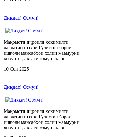
Диққат! Озмун!
Мақомоти иҷроияи ҳокимияти
давлатии шаҳри Гулистон барои
ишғоли мансабҳои холии маъмурии
хизмати давлатӣ озмун эълон...
10 Сен 2025
Диққат! Озмун!
Мақомоти иҷроияи ҳокимияти
давлатии шаҳри Гулистон барои
ишғоли мансабҳои холии маъмурии
хизмати давлатӣ озмун эълон...