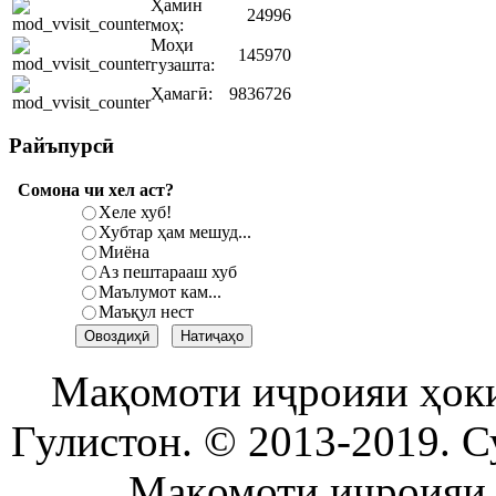
Ҳамин
24996
моҳ:
Моҳи
145970
гузашта:
Ҳамагӣ:
9836726
Райъпурсӣ
Сомона чи хел аст?
Хеле хуб!
Хубтар ҳам мешуд...
Миёна
Аз пештарааш хуб
Маълумот кам...
Маъқул нест
Мақомоти иҷроияи ҳок
Гулистон. © 2013-2019. С
Мақомоти иҷроияи 