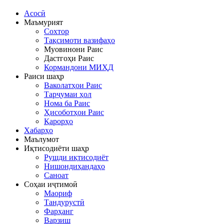
Асосӣ
Маъмурият
Сохтор
Тақсимоти вазифаҳо
Муовинони Раис
Дастгоҳи Раис
Кормандони МИҲД
Раиси шаҳр
Ваколатҳои Раис
Тарҷумаи ҳол
Нома ба Раис
Ҳисоботҳои Раис
Қарорҳо
Хабарҳо
Маълумот
Иқтисодиёти шаҳр
Рушди иқтисодиёт
Нишондиҳандаҳо
Саноат
Соҳаи иҷтимоӣ
Маориф
Тандурустӣ
Фарҳанг
Варзиш