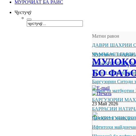
МУРОҶИАТ БА РАИС
Ҷустуҷӯ
Матни равон
ДАВРИ ШАҲРИИ О
ҶАМЪБАСТ ГАРДИ
Муроҷиати шаҳрванд
МУЛОҚО
МУАРРИФИИ КОМ
БО ФАЪ
30 июл - рӯзи корм
Баргузории Ситоди 
Нишасти матбуотии 
БАРГУЗОРИИ МА
23 Май 2026
БАРРАСИИ НАТИ
ШАҲРИ ГУЛИСТО
Ҷамъбасти машқҳои 
Ифтитоҳи майдончаи