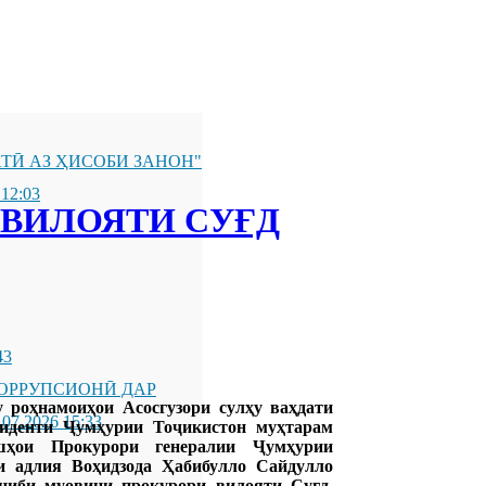
ТӢ АЗ ҲИСОБИ ЗАНОН"
 12:03
ВИЛОЯТИ СУҒД
43
ОРРУПСИОНӢ ДАР
 роҳнамоиҳои Асосгузори сулҳу ваҳдати
.07.2026 15:33
иденти Ҷумҳурии Тоҷикистон муҳтарам
ҳои Прокурори генералии Ҷумҳурии
ки адлия Воҳидзода Ҳабибулло Сайдулло
ониби муовини прокурори вилояти Суғд,