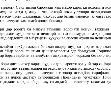
илояти Суғд зимни баромади хеш изҳор кард, ки волоияти қон
мудани сатҳи ҳамагуна ҷинояткорӣ пояи устувори истиқлолият
а масъулияти шаҳрвандӣ, бахусус дар байни ҷавонон, аз мавзуъҳо
р таваҷҷуҳи ҳамешагӣ дошта бошанд.
ӣ дар робита ба мавзуи таъмини волоияти қонун, таҳкими 
дешаҳои худро ҷиҳати пешгирӣ ва паст намудани сатҳи ҷиноя
ланд бардоштани маърифати ҳуқуқӣ ва сиёсии аҳолӣ ва пешгири
кчиёни вохӯрӣ даъват ба амал оварда шуд, ки ҷиҳати дар ама
н “Дар бораи танзими ҷашну маросим дар Ҷумҳурии Тоҷикист
Дар бораи тарбияи ватандӯстии шаҳрвандон” чораҳои бетахир ан
бори дигар изҳор карда шуд, ки дар шароити кунунӣ ҳар як фар
тандӯстиву ватанпарварӣ ва расидан ба қадри истиқлолу озодӣ, с
не наврасону ҷавонон, инчунин сазовор истиқбол гирифтан
он ва иҷрои дастуру супоришҳои Президенти Ҷумҳурии Тоҷик
т додани корҳои ободониву созандагӣ ва тақвияту таҳкими х