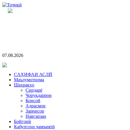
07.08.2026
CАҲИФАИ АСЛӢ
Маълумотнома
Шаҳракҳо
Сирдарё
Чоруқдаррон
Консой
Адрасмон
Зарнисор
Навгарзан
Бойгонӣ
Қабулгоҳи ҷамъиятӣ