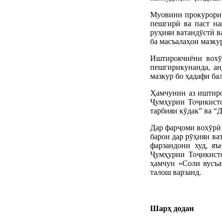
Муовини прокурори в
пешгирӣ ва паст на
руҳияи ватандӯстӣ в
ба масъалаҳои мазку
Иштирокчиёни вохӯр
пешгирикунанда, ан
мазкур бо ҳадафи ба
Ҳамчунин аз иштиро
Ҷумҳурии Тоҷикисто
тарбияи кӯдак” ва “
Дар фарҷоми вохӯрӣ 
барои дар рӯҳияи ва
фарзандони худ, яъ
Ҷумҳурии Тоҷикист
ҳамчун «Соли вусъа
талош варзанд.
Шарҳ додан