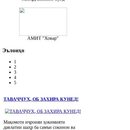
АМИТ "Ховар"
Эълонҳо
1
2
3
4
5
ТАВАҶҶУҲ, ОБ ЗАХИРА КУНЕД!
Мақомоти иҷроияи ҳокимияти
давлатии шаҳр ба самъи сокинон ва