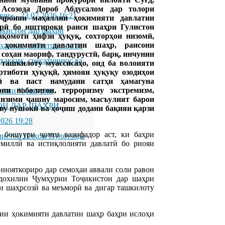
Асозода Дороб Абдусалом дар толори
мон»
-
23.07.2026 16:21
иҷроияи маҳаллии ҳокимияти давлатии
ӯрӣ бо иштироки раиси шаҳри Гулистон
икистон дар шаҳри
қомоти ҳифзи ҳуқуқ, сохторҳои низомӣ,
 ҳокимияти давлатии шаҳр, раисони
қиқ, сиёсатшинос ва
соҳаи маориф, тандурустӣ, барқ, инчунин
қиқ, сиёсатшинос ва
 ташкилоту муассисаҳо, оид ба волоияти
ртиботи ҳуқуқӣ, ҳимояи ҳуқуқу озодиҳои
ӣ ва паст намудани сатҳи ҳамагуна
рии ноболиғон, терроризму экстремизм,
латии Ҷумҳурии
танзими ҷашну маросим, масъулият барои
ОН ДАР ШАҲРИ
иву нӯшокӣ ва ҳоҷиш додани бақияи қарзи
2026 19:28
 бошуури ҷомеа вазифадор аст, ки баҳри
листон Илҳом Пӯлотзода
 миллӣ ва истиқлолияти давлатӣ бо риояи
нояткориро дар семоҳаи аввали соли равон
 дохилии Ҷумҳурии Тоҷикистон дар шаҳри
ши шаҳрсозӣ ва меъморӣ ва дигар ташкилоту
лии ҳокимияти давлатии шаҳр баҳри ислоҳи