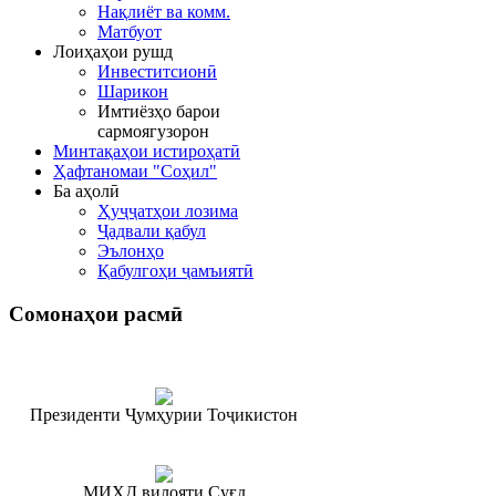
Нақлиёт ва комм.
Матбуот
Лоиҳаҳои рушд
Инвеститсионӣ
Шарикон
Имтиёзҳо барои
сармоягузорон
Минтақаҳои истироҳатӣ
Ҳафтаномаи "Соҳил"
Ба аҳолӣ
Ҳуҷҷатҳои лозима
Ҷадвали қабул
Эълонҳо
Қабулгоҳи ҷамъиятӣ
Сомонаҳои
расмӣ
Президенти Ҷумҳурии Тоҷикистон
МИҲД вилояти Суғд