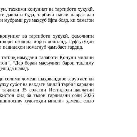
ун, таҳкими қонуният ва тартиботи ҳуқуқӣ,
и давлатӣ буда, тарбияи насли наврас дар
и мубрами рӯз маҳсуб ёфта бояд, ки ҳамагон
қонуният ва тартиботи ҳуқуқӣ, фаъолияти
ткорӣ озодона иброз доштанд. Гуфтугӯҳои
и падидаҳои номатлуб ҷамъбаст гардид.
л татбиқ намудани талаботи Қонуни миллии
он”, “Дар бораи масъулият барои таълиму
дешида шавад.
ди солими ҷомеаи шаҳрвандиро зарур аст, ки
улҳу субот ва ваҳдати миллӣ тарбия кардани
и таҷлили 35 солагии Истиқлоли давлатии
истон оид ба эълон гардидани соли 2026
удшиносиву худогоҳии миллӣ» ҳамеша саъю