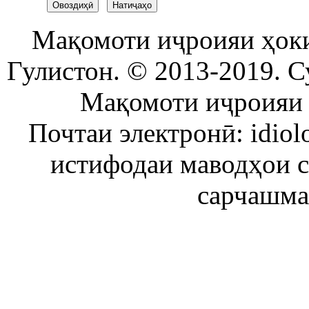
Мақомоти иҷроияи ҳок
Гулистон. © 2013-2019. С
Мақомоти иҷроияи 
Почтаи электронӣ: idiol
истифодаи маводҳои 
сарчашма