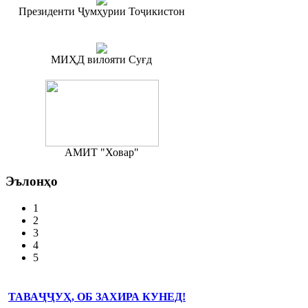
Президенти Ҷумҳурии Тоҷикистон
МИҲД вилояти Суғд
АМИТ "Ховар"
Эълонҳо
1
2
3
4
5
ТАВАҶҶУҲ, ОБ ЗАХИРА КУНЕД!