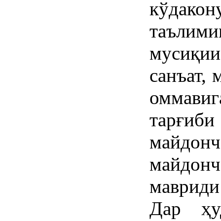
кўдакон
таълими
мусиқи
санъат, 
оммави
тарғиби
майдо
майдон
мавриди
Дар ҳу