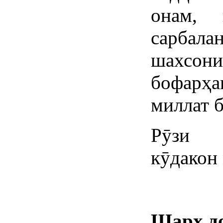
онам, 
сарба
шахсо
бофарҳа
миллат б
Рӯзи б
кӯдакон
Шарҳ д