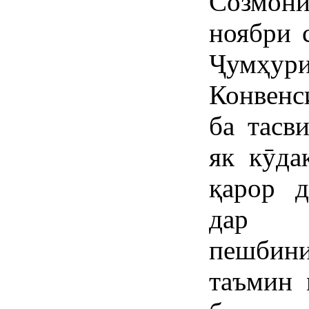
Созмон
ноябри 
Ҷумҳ
Конвенс
ба тасв
як кӯда
қарор д
дар 
пешбин
таъмин 