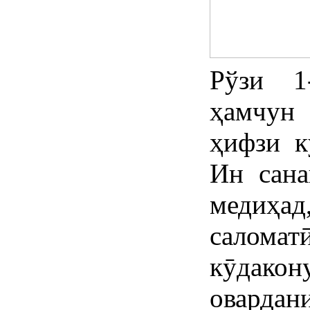
Рўзи 1
ҳамчун
ҳифзи к
Ин сан
медиҳ
салома
кӯдако
оварда