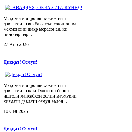
Мақомоти иҷроияи ҳокимияти
давлатии шаҳр ба самъи сокинон ва
меҳмонони шаҳр мерасонад, ки
бинобар бар...
27 Апр 2026
Диққат! Озмун!
Мақомоти иҷроияи ҳокимияти
давлатии шаҳри Гулистон барои
ишғоли мансабҳои холии маъмурии
хизмати давлатӣ озмун эълон...
10 Сен 2025
Диққат! Озмун!