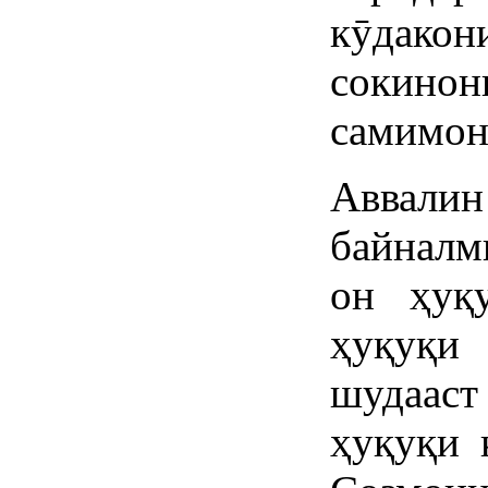
кӯдако
сокин
самимон
Аввали
байналм
он ҳуқ
ҳуқуқи
шудаас
ҳуқуқи 