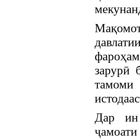
мекунан
Мақомо
давлати
фароҳа
зарурӣ 
тамоми
истодаас
Дар ин
ҷамоа