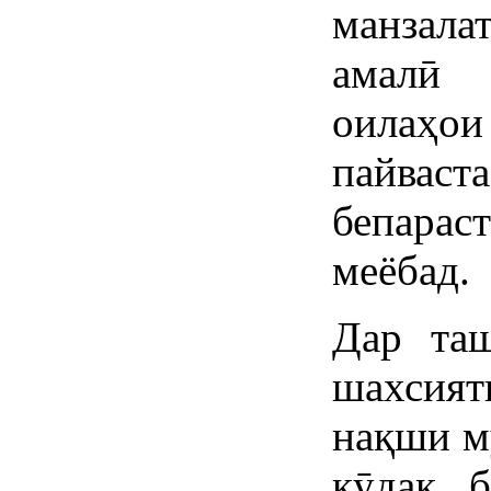
манзала
амалӣ 
оилаҳо
пайвас
бепараст
меёбад.
Дар таш
шахсият
нақши м
кӯдак 