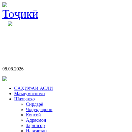
08.08.2026
CАҲИФАИ АСЛӢ
Маълумотнома
Шаҳракҳо
Сирдарё
Чоруқдаррон
Консой
Адрасмон
Зарнисор
Навгарзан