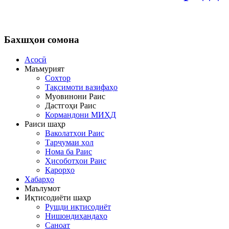
Бахшҳои
сомона
Асосӣ
Маъмурият
Сохтор
Тақсимоти вазифаҳо
Муовинони Раис
Дастгоҳи Раис
Кормандони МИҲД
Раиси шаҳр
Ваколатҳои Раис
Тарҷумаи ҳол
Нома ба Раис
Ҳисоботҳои Раис
Қарорҳо
Хабарҳо
Маълумот
Иқтисодиёти шаҳр
Рушди иқтисодиёт
Нишондиҳандаҳо
Саноат