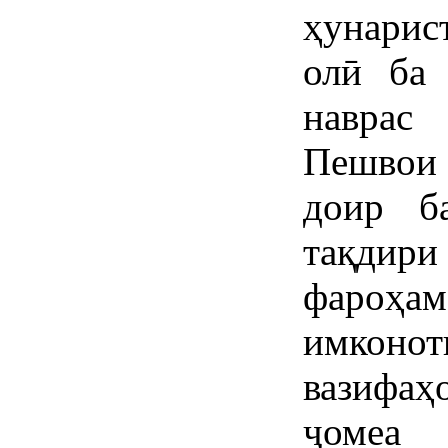
ҳунарис
олӣ ба 
наврас
Пешвои 
доир б
тақдири
фароҳ
имконо
вазифаҳ
ҷомеа 