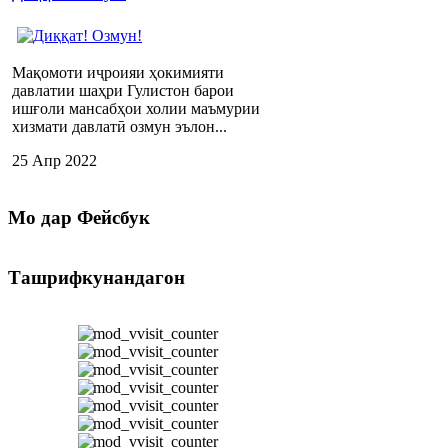
Мақомоти иҷроияи ҳокимияти
давлатии шаҳри Гулистон барои
ишғоли мансабҳои холии маъмурии
хизмати давлатӣ озмун эълон...
25 Апр 2022
Мо
дар Фейсбук
Ташрифкунандагон