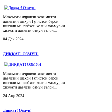
Мақомоти иҷроияи ҳокимияти
давлатии шаҳри Гулистон барои
ишғоли мансабҳои холии маъмурии
хизмати давлатӣ озмун эълон...
04 Дек 2024
ДИҚҚАТ! ОЗМУН!
Мақомоти иҷроияи ҳокимияти
давлатии шаҳри Гулистон барои
ишғоли мансабҳои холии маъмурии
хизмати давлатӣ озмун эълон...
24 Апр 2024
Диққат! Озмун!