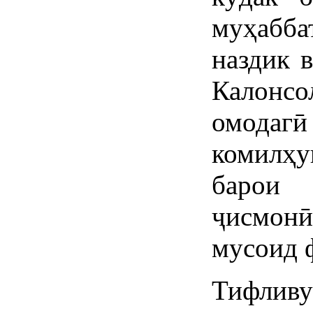
муҳабба
наздик в
Калонсо
омодагӣ 
комилҳ
барои 
ҷисмонӣ
мусоид 
Тифливу