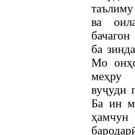
таълиму
ва оил
бачагон
ба зинд
Мо онҳо
меҳру 
вуҷуди 
Ба ин м
ҳамчу
бародар