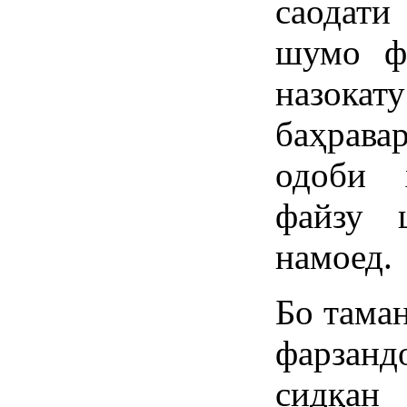
саодати
шумо фа
назок
баҳрава
одоби 
файзу 
намоед.
Бо тама
фарзан
сидқан 