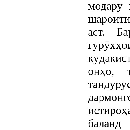
модару 
шароити
аст. Б
гурӯҳ
кӯдакис
онҳо, 
танду
дармонг
истироҳ
баланд