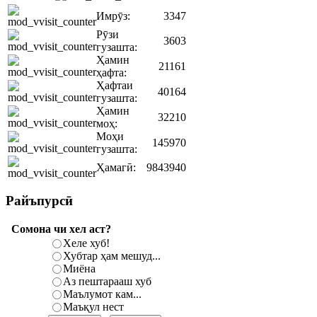
Имрӯз:
3347
Рӯзи
3603
гузашта:
Ҳамин
21161
ҳафта:
Ҳафтаи
40164
гузашта:
Ҳамин
32210
моҳ:
Моҳи
145970
гузашта:
Ҳамагӣ:
9843940
Райъпурсӣ
Сомона чи хел аст?
Хеле хуб!
Хубтар ҳам мешуд...
Миёна
Аз пештарааш хуб
Маълумот кам...
Маъқул нест