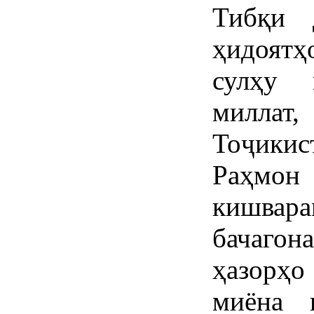
Тибқи 
ҳидоятҳ
сулҳу 
миллат
Тоҷикис
Раҳмон
кишвар
бачагона
ҳазорҳо
миёна 