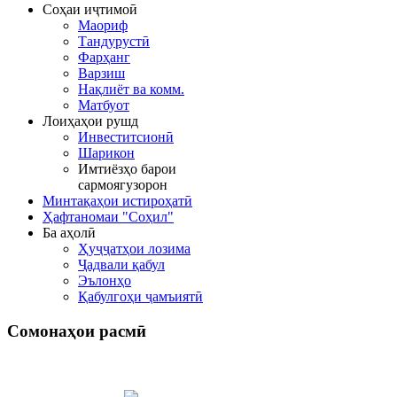
Соҳаи иҷтимоӣ
Маориф
Тандурустӣ
Фарҳанг
Варзиш
Нақлиёт ва комм.
Матбуот
Лоиҳаҳои рушд
Инвеститсионӣ
Шарикон
Имтиёзҳо барои
сармоягузорон
Минтақаҳои истироҳатӣ
Ҳафтаномаи "Соҳил"
Ба аҳолӣ
Ҳуҷҷатҳои лозима
Ҷадвали қабул
Эълонҳо
Қабулгоҳи ҷамъиятӣ
Сомонаҳои
расмӣ