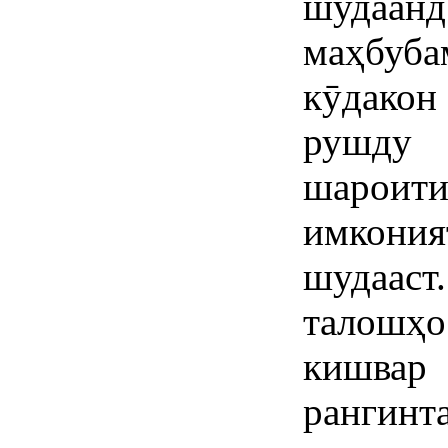
шудаан
маҳбуб
кӯдако
рушду
шароити
имкони
шудаас
талошҳ
кишвар
рангинта