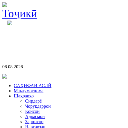
06.08.2026
CАҲИФАИ АСЛӢ
Маълумотнома
Шаҳракҳо
Сирдарё
Чоруқдаррон
Консой
Адрасмон
Зарнисор
Навгарзан