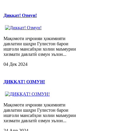
Диққат! Озмун!
Мақомоти иҷроияи ҳокимияти
давлатии шаҳри Гулистон барои
ишғоли мансабҳои холии маъмурии
хизмати давлатӣ озмун эълон...
04 Дек 2024
ДИҚҚАТ! ОЗМУН!
Мақомоти иҷроияи ҳокимияти
давлатии шаҳри Гулистон барои
ишғоли мансабҳои холии маъмурии
хизмати давлатӣ озмун эълон...
24 Апр 2024