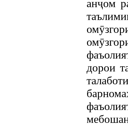
анҷом р
таъли
омӯзгори
омӯзг
фаъолия
дорои т
талабот
барно
фаъоли
мебошан