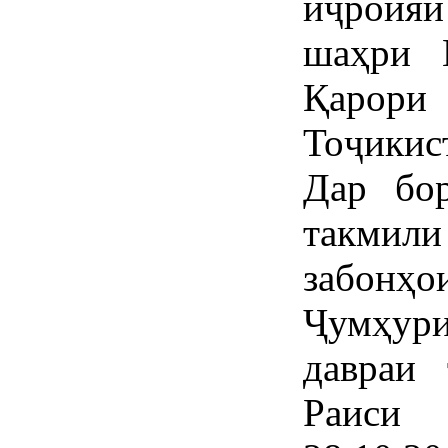
иҷроия
шаҳри 
Қарори
Тоҷикис
Дар бор
такмил
забонҳо
Ҷумҳур
давраи 
Раиси