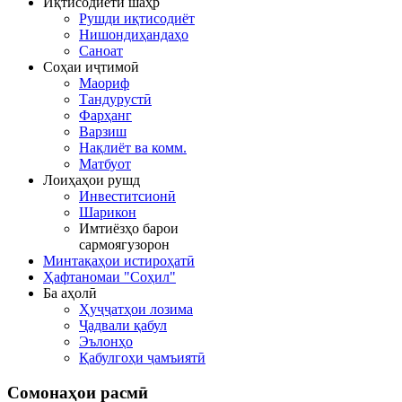
Иқтисодиёти шаҳр
Рушди иқтисодиёт
Нишондиҳандаҳо
Саноат
Соҳаи иҷтимоӣ
Маориф
Тандурустӣ
Фарҳанг
Варзиш
Нақлиёт ва комм.
Матбуот
Лоиҳаҳои рушд
Инвеститсионӣ
Шарикон
Имтиёзҳо барои
сармоягузорон
Минтақаҳои истироҳатӣ
Ҳафтаномаи "Соҳил"
Ба аҳолӣ
Ҳуҷҷатҳои лозима
Ҷадвали қабул
Эълонҳо
Қабулгоҳи ҷамъиятӣ
Сомонаҳои
расмӣ