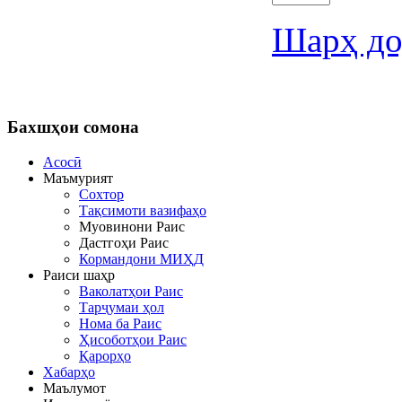
Шарҳ до
Бахшҳои
сомона
Асосӣ
Маъмурият
Сохтор
Тақсимоти вазифаҳо
Муовинони Раис
Дастгоҳи Раис
Кормандони МИҲД
Раиси шаҳр
Ваколатҳои Раис
Тарҷумаи ҳол
Нома ба Раис
Ҳисоботҳои Раис
Қарорҳо
Хабарҳо
Маълумот