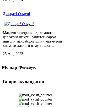
Диққат! Озмун!
Мақомоти иҷроияи ҳокимияти
давлатии шаҳри Гулистон барои
ишғоли мансабҳои холии маъмурии
хизмати давлатӣ озмун эълон...
25 Апр 2022
Мо
дар Фейсбук
Ташрифкунандагон