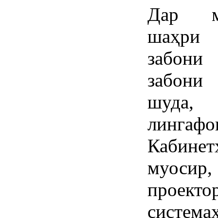
Дар му
шаҳри 
забони
забони
шуда, 
лингаф
Кабинет
муосир
проект
систем