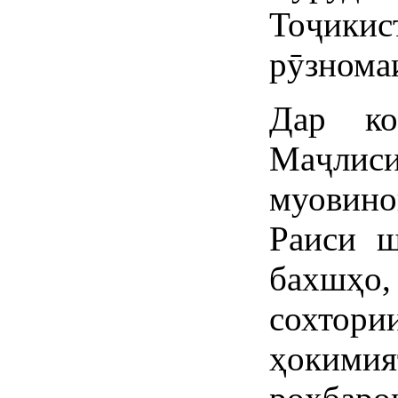
Тоҷикис
рӯзномаи
Дар ко
Маҷлиси
муовино
Раиси ш
бахшҳо
сохтор
ҳокими