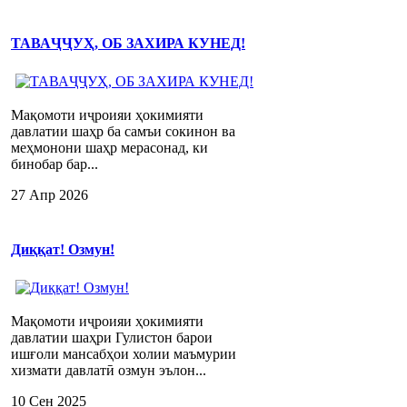
ТАВАҶҶУҲ, ОБ ЗАХИРА КУНЕД!
Мақомоти иҷроияи ҳокимияти
давлатии шаҳр ба самъи сокинон ва
меҳмонони шаҳр мерасонад, ки
бинобар бар...
27 Апр 2026
Диққат! Озмун!
Мақомоти иҷроияи ҳокимияти
давлатии шаҳри Гулистон барои
ишғоли мансабҳои холии маъмурии
хизмати давлатӣ озмун эълон...
10 Сен 2025