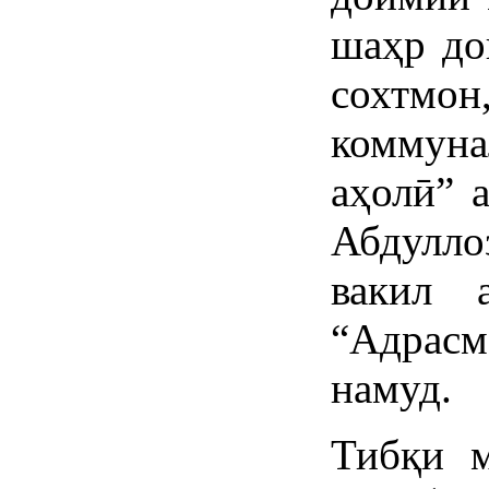
шаҳр до
сохтм
коммуна
аҳолӣ” 
Абдулло
вакил 
“Адрасм
намуд.
Тибқи м