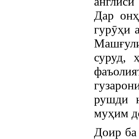
англисӣ
Дар онҳ
гурӯҳи 
Машғул
суруд, 
фаъол
гузарон
рушди н
муҳим д
Доир ба