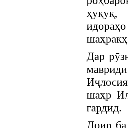
роҳбар
ҳуқуқ,
идораҳ
шаҳракҳ
Дар рӯз
мавриди
Иҷлосия
шаҳр Ил
гардид.
Доир ба