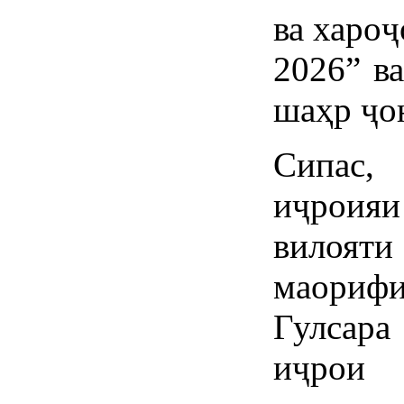
ва хароҷ
2026” в
шаҳр ҷо
Сипас,
иҷроия
вилояти
маори
Гулсара
иҷрои 