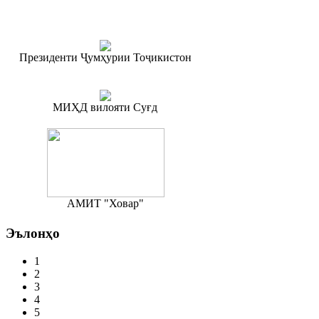
Президенти Ҷумҳурии Тоҷикистон
МИҲД вилояти Суғд
АМИТ "Ховар"
Эълонҳо
1
2
3
4
5