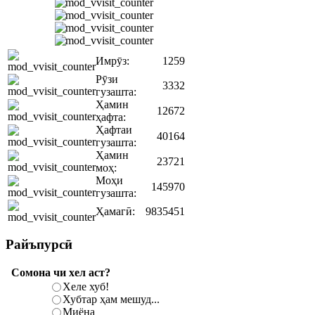
Имрӯз:
1259
Рӯзи
3332
гузашта:
Ҳамин
12672
ҳафта:
Ҳафтаи
40164
гузашта:
Ҳамин
23721
моҳ:
Моҳи
145970
гузашта:
Ҳамагӣ:
9835451
Райъпурсӣ
Сомона чи хел аст?
Хеле хуб!
Хубтар ҳам мешуд...
Миёна