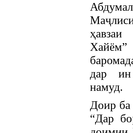
Абдумал
Маҷлиси
ҳавзаи
Хайём
баромад
дар ин
намуд.
Доир ба
“Дар бо
доимии 