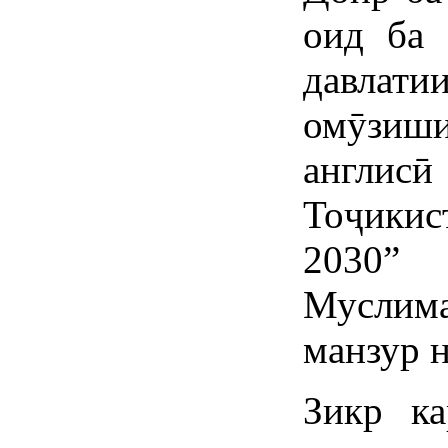
оид ба 
давлат
омӯзиш
англи
Тоҷикис
2030” 
Муслим
манзур 
Зикр к