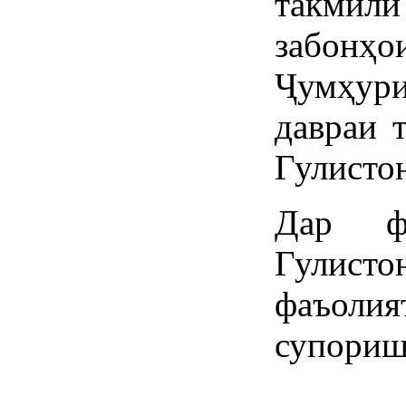
такмил
забонҳо
Ҷумҳур
давраи 
Гулистон
Дар ф
Гулисто
фаъолия
супориш