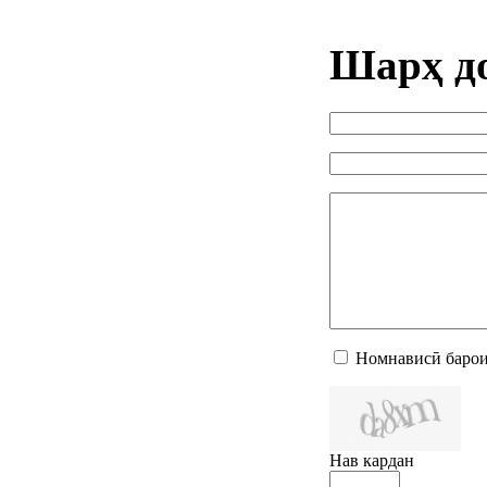
Шарҳ д
Номнависӣ барои
Нав кардан