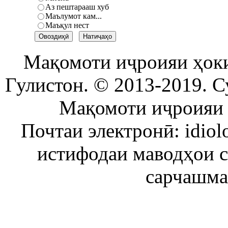
Аз пештарааш хуб
Маълумот кам...
Маъқул нест
Мақомоти иҷроияи ҳок
Гулистон. © 2013-2019. С
Мақомоти иҷроияи 
Почтаи электронӣ: idiol
истифодаи маводҳои 
сарчашма