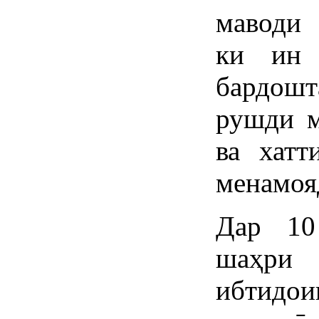
маводи 
ки ин 
бардош
рушди м
ва хатт
менамоя
Дар 10
шаҳри
ибтидо