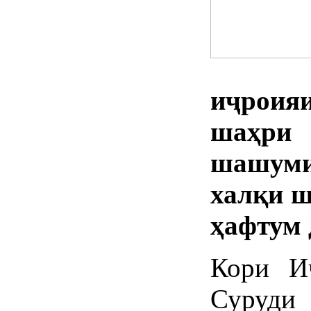
иҷроия
шаҳри
шашум
халқи ш
ҳафтум 
Кори И
Суруд