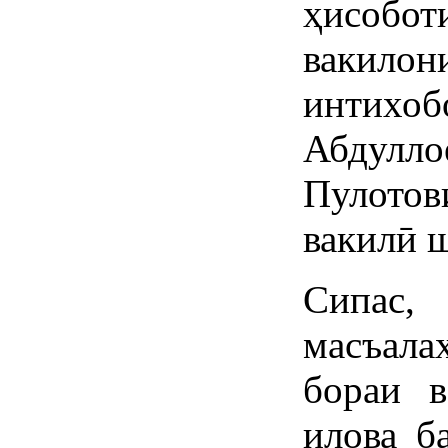
ҳисоб
вакилон
интих
Абдул
Пулотов
вакилӣ 
Сипас,
масъала
бораи в
илова б