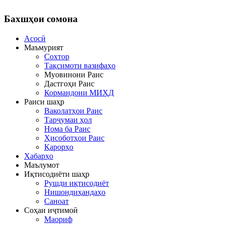
Бахшҳои
сомона
Асосӣ
Маъмурият
Сохтор
Тақсимоти вазифаҳо
Муовинони Раис
Дастгоҳи Раис
Кормандони МИҲД
Раиси шаҳр
Ваколатҳои Раис
Тарҷумаи ҳол
Нома ба Раис
Ҳисоботҳои Раис
Қарорҳо
Хабарҳо
Маълумот
Иқтисодиёти шаҳр
Рушди иқтисодиёт
Нишондиҳандаҳо
Саноат
Соҳаи иҷтимоӣ
Маориф