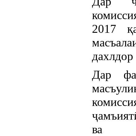
Дар ҷ
комисс
2017 қ
масъа
дахлдор 
Дар фа
масъул
комисси
ҷамъият
ва ҷ