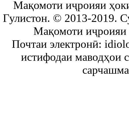
Мақомоти иҷроияи ҳок
Гулистон. © 2013-2019. С
Мақомоти иҷроияи 
Почтаи электронӣ: idiol
истифодаи маводҳои 
сарчашма