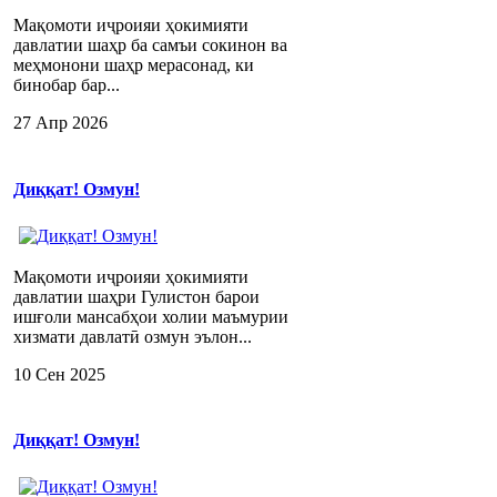
Мақомоти иҷроияи ҳокимияти
давлатии шаҳр ба самъи сокинон ва
меҳмонони шаҳр мерасонад, ки
бинобар бар...
27 Апр 2026
Диққат! Озмун!
Мақомоти иҷроияи ҳокимияти
давлатии шаҳри Гулистон барои
ишғоли мансабҳои холии маъмурии
хизмати давлатӣ озмун эълон...
10 Сен 2025
Диққат! Озмун!