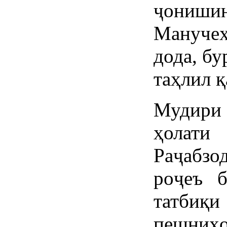
ҷонишин
Манучеҳ
дода, бу
таҳлил қ
Мудири
ҳолат
Раҷабзо
роҷеъ 
татбиқи
пешниҳ