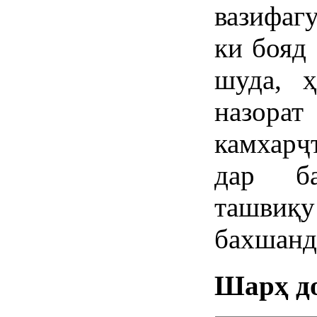
вазифагу
ки бояд
шуда, ҳ
назора
камхарҷ
дар б
ташвиқ
бахшанд
Шарҳ д