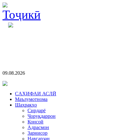
09.08.2026
CАҲИФАИ АСЛӢ
Маълумотнома
Шаҳракҳо
Сирдарё
Чоруқдаррон
Консой
Адрасмон
Зарнисор
Навгарзан