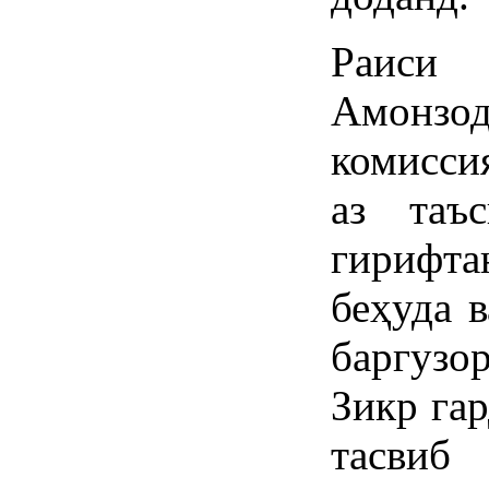
Раиси
Амонзо
комисси
аз таъ
гирифт
беҳуда 
баргузо
Зикр гар
тасви