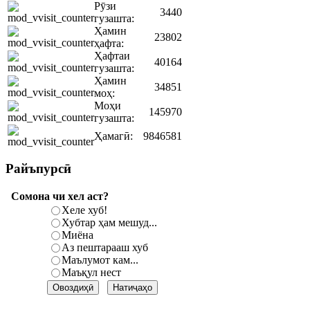
Рӯзи
3440
гузашта:
Ҳамин
23802
ҳафта:
Ҳафтаи
40164
гузашта:
Ҳамин
34851
моҳ:
Моҳи
145970
гузашта:
Ҳамагӣ:
9846581
Райъпурсӣ
Сомона чи хел аст?
Хеле хуб!
Хубтар ҳам мешуд...
Миёна
Аз пештарааш хуб
Маълумот кам...
Маъқул нест