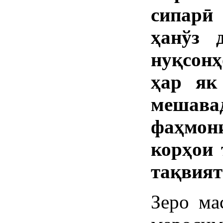
сипарӣ
ҳанўз 
нуқсонҳ
ҳар як
мешавад
фаҳмо
корҳои 
тақвият
Зеро ма