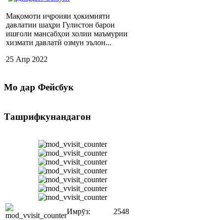
Мақомоти иҷроияи ҳокимияти
давлатии шаҳри Гулистон барои
ишғоли мансабҳои холии маъмурии
хизмати давлатӣ озмун эълон...
25 Апр 2022
Мо
дар Фейсбук
Ташрифкунандагон
Имрӯз:
2548