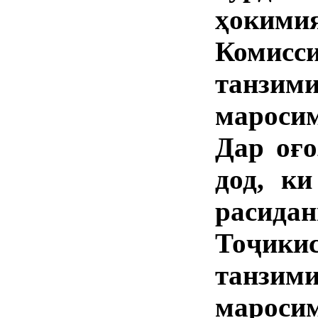
ҳокими
Комис
танзи
мароси
Дар оғо
дод, ки
расида
Тоҷик
танзи
мароси