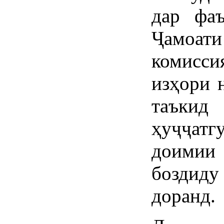
дар фаъ
Ҷамо
комисси
изҳори 
таъки
ҳуҷҷат
доимии
боздид
доранд.