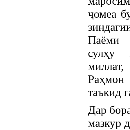
мароси
ҷомеа бу
зиндаги
Паёми 
сулҳу 
миллат
Раҳмон
таъкид г
Дар бор
мазкур д