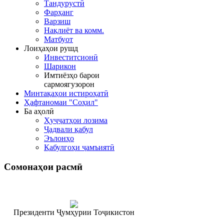
Тандурустӣ
Фарҳанг
Варзиш
Нақлиёт ва комм.
Матбуот
Лоиҳаҳои рушд
Инвеститсионӣ
Шарикон
Имтиёзҳо барои
сармоягузорон
Минтақаҳои истироҳатӣ
Ҳафтаномаи "Соҳил"
Ба аҳолӣ
Ҳуҷҷатҳои лозима
Ҷадвали қабул
Эълонҳо
Қабулгоҳи ҷамъиятӣ
Сомонаҳои
расмӣ
Президенти Ҷумҳурии Тоҷикистон