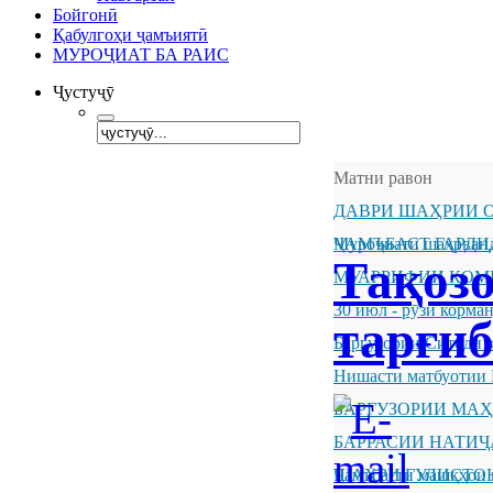
Бойгонӣ
Қабулгоҳи ҷамъиятӣ
МУРОҶИАТ БА РАИС
Ҷустуҷӯ
Матни равон
ДАВРИ ШАҲРИИ О
ҶАМЪБАСТ ГАРДИ
Муроҷиати шаҳрванд
Тақозо
МУАРРИФИИ КОМ
30 июл - рӯзи корм
тарғи
Баргузории Ситоди 
Нишасти матбуотии 
БАРГУЗОРИИ МА
БАРРАСИИ НАТИ
ШАҲРИ ГУЛИСТО
Ҷамъбасти машқҳои 