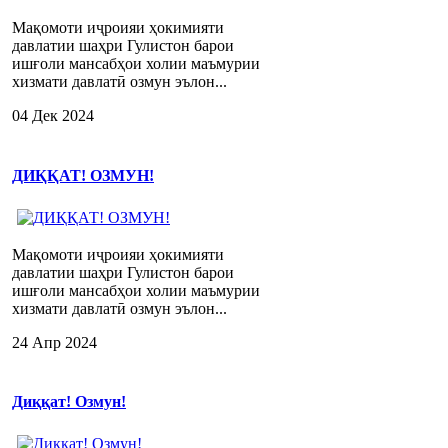
Мақомоти иҷроияи ҳокимияти
давлатии шаҳри Гулистон барои
ишғоли мансабҳои холии маъмурии
хизмати давлатӣ озмун эълон...
04 Дек 2024
ДИҚҚАТ! ОЗМУН!
Мақомоти иҷроияи ҳокимияти
давлатии шаҳри Гулистон барои
ишғоли мансабҳои холии маъмурии
хизмати давлатӣ озмун эълон...
24 Апр 2024
Диққат! Озмун!