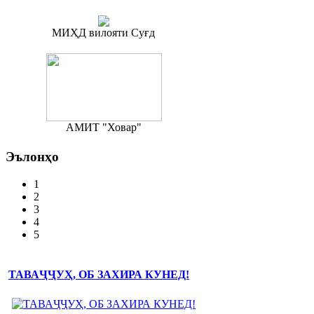
МИҲД вилояти Суғд
АМИТ "Ховар"
Эълонҳо
1
2
3
4
5
ТАВАҶҶУҲ, ОБ ЗАХИРА КУНЕД!