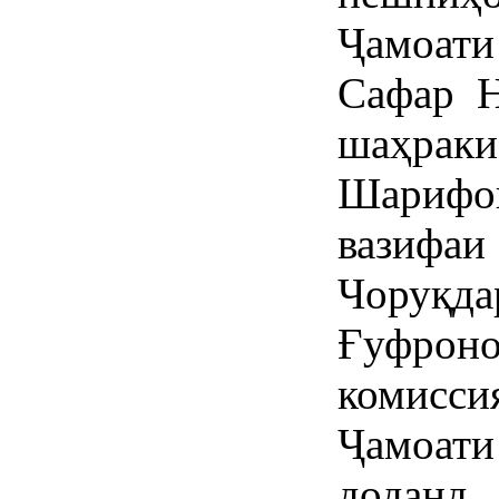
Ҷамоат
Сафар Н
шаҳра
Шариф
вазифаи
Чоруқ
Ғуфрон
комисс
Ҷамоат
доданд.