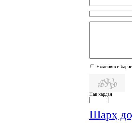
Номнависӣ барои
Нав кардан
Шарҳ до