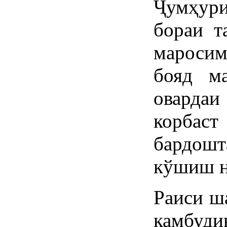
Ҷумҳур
бораи т
маросимҳ
бояд м
оварда
корбаст
бардошт
кўшиш н
Раиси ш
камбуди