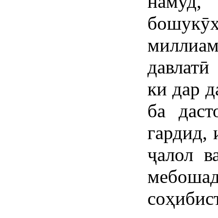
намуд,
бошук
миллиам
давлатӣ
ки дар 
ба даст
гардид,
ҷалол в
мебош
соҳиб