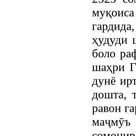
муқоис
гардида
ҳудуди 
боло ра
шаҳри Г
дунё ир
дошта, 
равон г
маҷмӯъ
сомонир