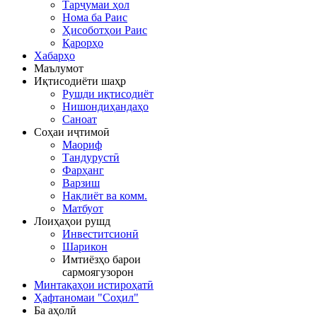
Тарҷумаи ҳол
Нома ба Раис
Ҳисоботҳои Раис
Қарорҳо
Хабарҳо
Маълумот
Иқтисодиёти шаҳр
Рушди иқтисодиёт
Нишондиҳандаҳо
Саноат
Соҳаи иҷтимоӣ
Маориф
Тандурустӣ
Фарҳанг
Варзиш
Нақлиёт ва комм.
Матбуот
Лоиҳаҳои рушд
Инвеститсионӣ
Шарикон
Имтиёзҳо барои
сармоягузорон
Минтақаҳои истироҳатӣ
Ҳафтаномаи "Соҳил"
Ба аҳолӣ