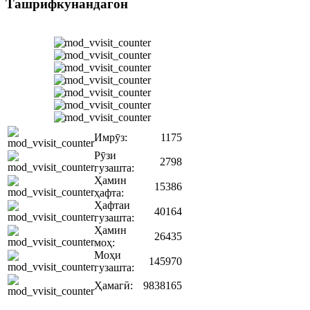
Ташрифкунандагон
Имрӯз:
1175
Рӯзи
2798
гузашта:
Ҳамин
15386
ҳафта:
Ҳафтаи
40164
гузашта:
Ҳамин
26435
моҳ:
Моҳи
145970
гузашта:
Ҳамагӣ:
9838165