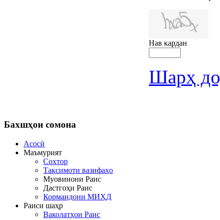
Нав кардан
Шарҳ до
Бахшҳои
сомона
Асосӣ
Маъмурият
Сохтор
Тақсимоти вазифаҳо
Муовинони Раис
Дастгоҳи Раис
Кормандони МИҲД
Раиси шаҳр
Ваколатҳои Раис