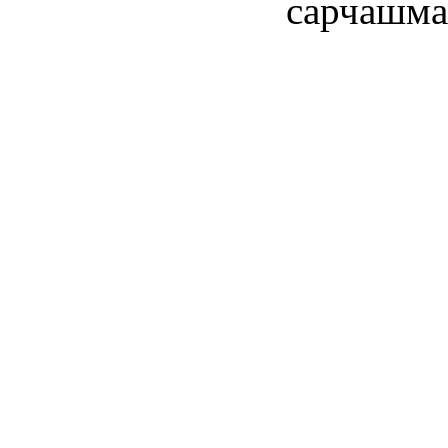
сарчашма