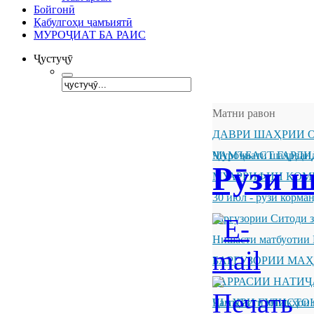
Бойгонӣ
Қабулгоҳи ҷамъиятӣ
МУРОҶИАТ БА РАИС
Ҷустуҷӯ
Матни равон
ДАВРИ ШАҲРИИ О
ҶАМЪБАСТ ГАРДИ
Муроҷиати шаҳрванд
Рӯзи 
МУАРРИФИИ КОМ
30 июл - рӯзи корм
Баргузории Ситоди 
Нишасти матбуотии 
БАРГУЗОРИИ МА
БАРРАСИИ НАТИ
ШАҲРИ ГУЛИСТО
Ҷамъбасти машқҳои 