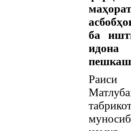
маҳора
асбобҳ
ба ишт
идона 
пешкаш
Раиси
Матлуб
табрик
муноси