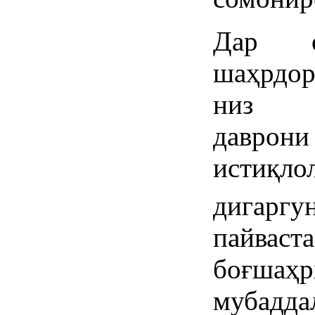
Дар о
шаҳрдо
низ 
даврони
истиқло
дигарг
пайвас
боғшаҳр
мубадд