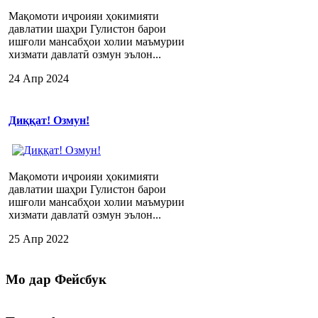
Мақомоти иҷроияи ҳокимияти
давлатии шаҳри Гулистон барои
ишғоли мансабҳои холии маъмурии
хизмати давлатӣ озмун эълон...
24 Апр 2024
Диққат! Озмун!
Мақомоти иҷроияи ҳокимияти
давлатии шаҳри Гулистон барои
ишғоли мансабҳои холии маъмурии
хизмати давлатӣ озмун эълон...
25 Апр 2022
Мо
дар Фейсбук