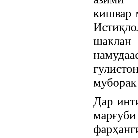
кишвар 
Истиқло
шаклан
намудаас
гулист
муборак
Дар инт
марғуб
фарҳанг