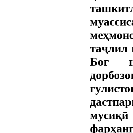
ташк
муасс
меҳмоно
таҷлил 
Боғ н
дорбоз
гулист
дастп
мусиқӣ
фарҳа