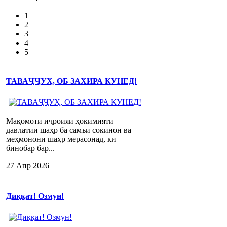
1
2
3
4
5
ТАВАҶҶУҲ, ОБ ЗАХИРА КУНЕД!
Мақомоти иҷроияи ҳокимияти
давлатии шаҳр ба самъи сокинон ва
меҳмонони шаҳр мерасонад, ки
бинобар бар...
27 Апр 2026
Диққат! Озмун!