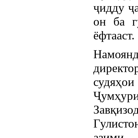
ҷидду ҷ
он ба г
ёфтааст.
Намоян
директ
судяҳ
Ҷумҳур
Завқиз
Гулист
азими 