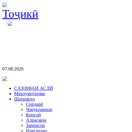
07.08.2026
CАҲИФАИ АСЛӢ
Маълумотнома
Шаҳракҳо
Сирдарё
Чоруқдаррон
Консой
Адрасмон
Зарнисор
Навгарзан