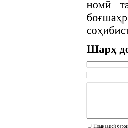
номӣ та
боғша
соҳибис
Шарҳ д
Номнависӣ барои