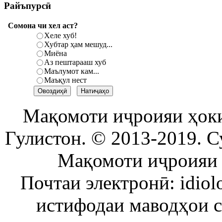
Райъпурсӣ
Сомона чи хел аст?
Хеле хуб!
Хубтар ҳам мешуд...
Миёна
Аз пештарааш хуб
Маълумот кам...
Маъқул нест
Мақомоти иҷроияи ҳок
Гулистон. © 2013-2019. С
Мақомоти иҷроияи 
Почтаи электронӣ: idiol
истифодаи маводҳои 