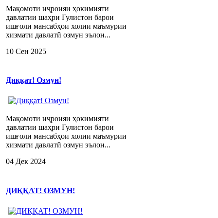
Мақомоти иҷроияи ҳокимияти
давлатии шаҳри Гулистон барои
ишғоли мансабҳои холии маъмурии
хизмати давлатӣ озмун эълон...
10 Сен 2025
Диққат! Озмун!
Мақомоти иҷроияи ҳокимияти
давлатии шаҳри Гулистон барои
ишғоли мансабҳои холии маъмурии
хизмати давлатӣ озмун эълон...
04 Дек 2024
ДИҚҚАТ! ОЗМУН!