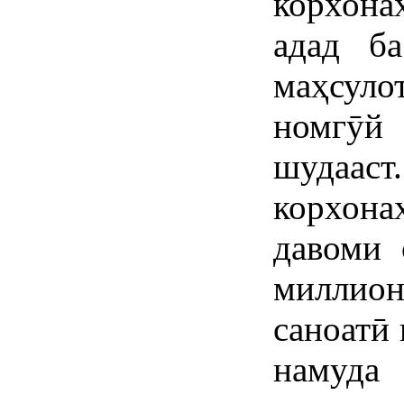
корхона
адад ба
маҳсул
номгӯй
шудааст
корхона
давоми 
миллио
саноатӣ 
намуда