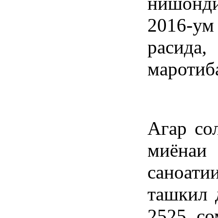
нишонд
2016-ум
расид
маротиба
Агар со
миёнаи 
саноат
ташкил 
2525 со