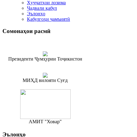
Ҳуҷҷатҳои лозима
Ҷадвали қабул
Эълонҳо
Қабулгоҳи ҷамъиятӣ
Сомонаҳои
расмӣ
Президенти Ҷумҳурии Тоҷикистон
МИҲД вилояти Суғд
АМИТ "Ховар"
Эълонҳо