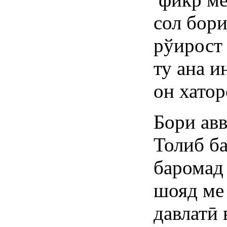
сол бори
рўирост
ту ана и
он хатор
Бори авв
Толиб б
баромад 
шояд ме
давлатӣ