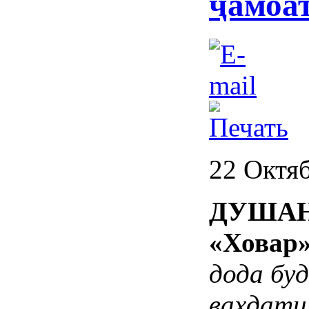
ҷамоа
22 Октя
ДУШАНБ
«Ховар»
дода буд
ваҳдати