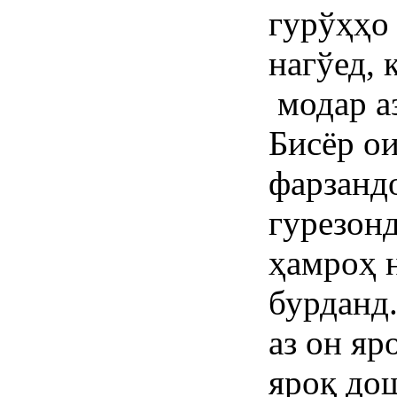
гурўҳҳо
нагўед, 
модар аз
Бисёр ои
фарзанд
гурезонд
ҳамроҳ 
бурданд.
аз он яр
яроқ до