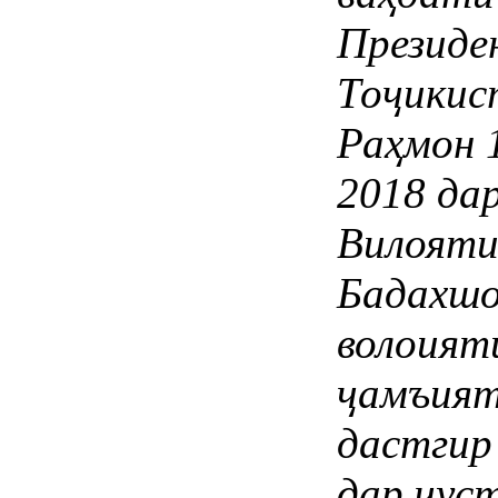
Президе
Тоҷикис
Раҳмон 
2018 да
Вилояти
Бадахшо
волоият
ҷамъият
дастгир
дар ҷус