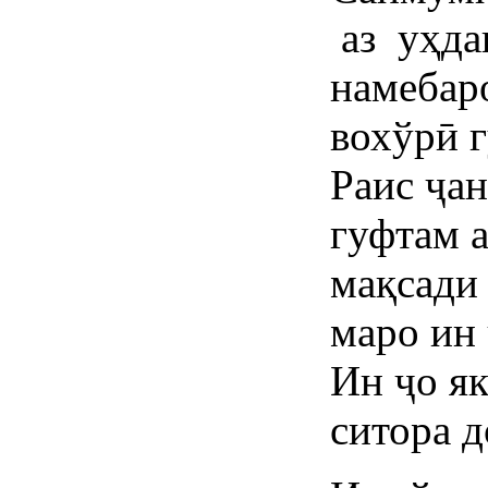
аз уҳда
намебар
вохўрӣ г
Раис ҷан
гуфтам 
мақсади
маро ин 
Ин ҷо як
ситора 