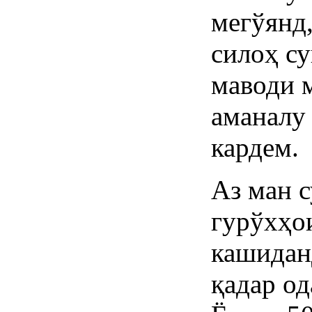
мегўянд,
силоҳ су
маводи 
аманалу
кардем.
Аз ман с
гурўхҳо
кашиданд
қадар о