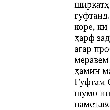
ширкатҳ
гуфтанд
коре, ки
ҳарф зад
агар пр
меравем
ҳамин м
Гуфтам б
шумо ин
наметав