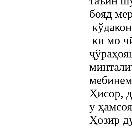
таъин ш
бояд мер
кўдакон
ки мо чӣ
ҷўраҳоя
минталит
мебинем 
Ҳисор, д
у ҳамсоя
Ҳозир д