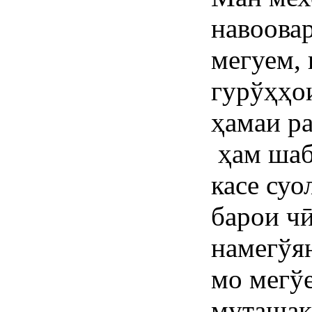
навоова
мегуем,
гурўҳҳо
ҳамаи р
ҳам шаб
касе суо
барои ч
намегўя
мо мегў
муташак