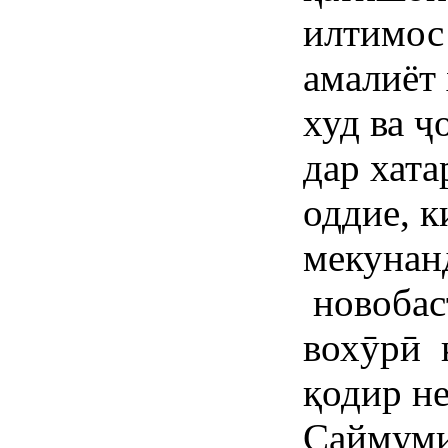
илтимос
амалиёт 
худ ва ҷ
дар хата
оддие, к
мекунанд
новобас
вохӯрӣ 
қодир не
Саймуми