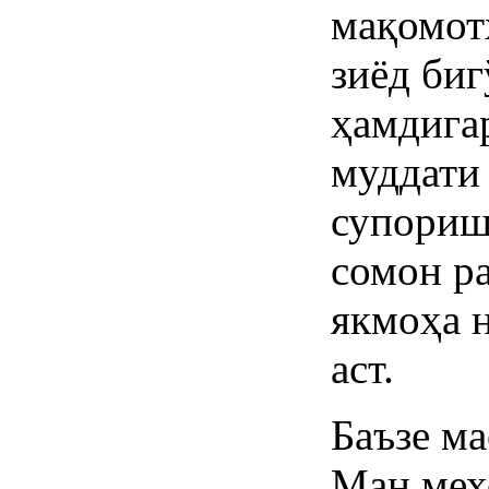
мақомот
зиёд биг
ҳамдига
муддати
супориш
сомон р
якмоҳа н
аст.
Баъзе м
Ман мех