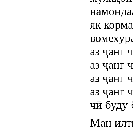
намондаа
як корм
вомехура
аз ҷанг 
аз ҷанг 
аз ҷанг 
аз ҷанг 
чӣ буду 
Ман илт