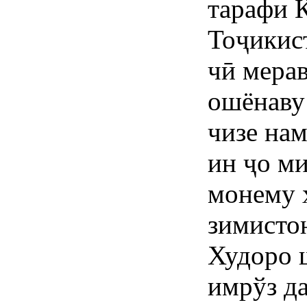
тарафи 
Тоҷикист
чӣ мерав
ошёнаву
чизе на
ин ҷо м
монему 
зимисто
Худоро 
имрўз д