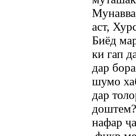
Мунаввар
аст, Хур
Биёд мар
ки гап д
дар бора
шумо хаб
дар тол
доштем?
нафар ҷ
фикр ме