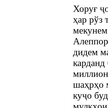
Хоруғ ҷо
ҳар рўз
мекунем
Алеппор
дидем м
карданд
миллион
шаҳрҳо 
куҷо буд
мулкҳои