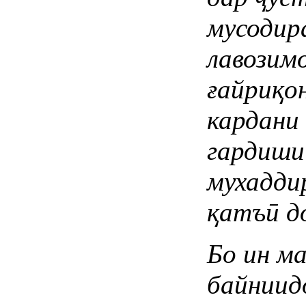
мусодира
лавозим
ғайриқо
кардани
гардиши
мухадди
қатъӣ д
Бо ин м
байниид