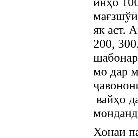
инҳо 10
мағзшўӣ
як аст. 
200, 300
шабонар
мо дар м
ҷавонони
вайҳо да
монданд
Хонаи п