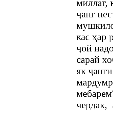
миллат, 
ҷанг нес
мушкилот
кас ҳар 
ҷой надо
сарай хо
як ҷанги
мардумр
мебарем?
чердак, 