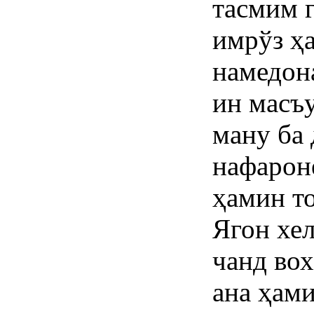
тасмим 
имрўз ҳ
намедона
ин масъ
ману ба
нафарон
ҳамин т
Ягон хел
чанд во
ана ҳам