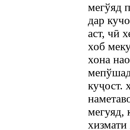
мегўяд п
дар кучо
аст, чӣ 
хоб меку
хона нао
мепўшад
куҷост. 
наметав
мегуяд, 
хизмати 