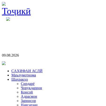
09.08.2026
CАҲИФАИ АСЛӢ
Маълумотнома
Шаҳракҳо
Сирдарё
Чоруқдаррон
Консой
Адрасмон
Зарнисор
Навгарзан