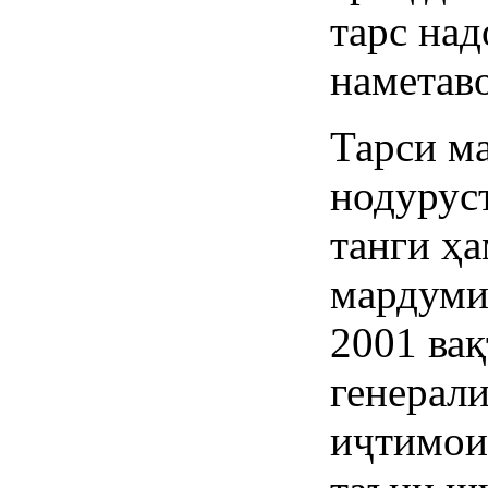
тарс над
наметав
Тарси ма
нодуруст
танги ҳ
мардуми
2001 вақ
генерал
иҷтимои