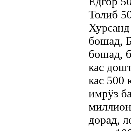
Ёдгор 50
Толиб 5
Хурсанд
бошад, 
бошад, б
кас дош
кас 500 
имрўз ба
миллион
дорад, л