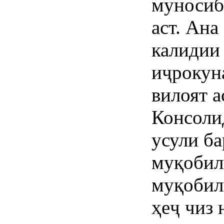
муносиб
аст. Ана
калидии
иҷрокун
вилоят а
Консоли
усули ба
муқобил
муқобил
ҳеҷ чиз 