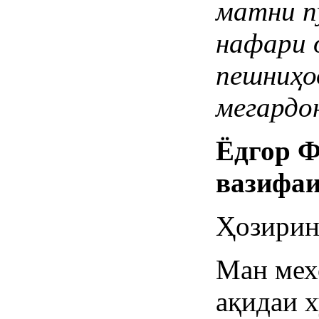
матни
п
нафари
пешниҳо
мегардо
Ёдгор
Ф
вазифа
Ҳозирин
Ман мех
ақидаи х