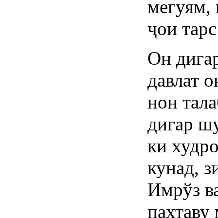
мегуям, 
ҷои тарс
Он дигар
давлат о
нон тала
дигар шу
ки худро
кунад, з
Имрўз в
пахтаву 