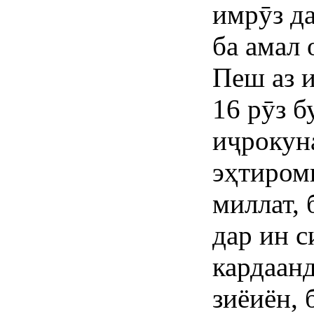
имрӯз д
ба амал 
Пеш аз 
16 рӯз 
иҷрокун
эҳтиром
миллат, 
дар ин с
кардаанд
зиёиён, 