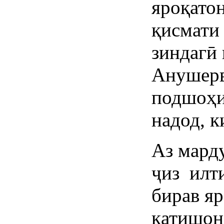
яроқато
қисмати
зиндагӣ 
Анушерв
подшоҳи
надод, к
Аз мард
ҷиз илт
бирав яр
қатишон 