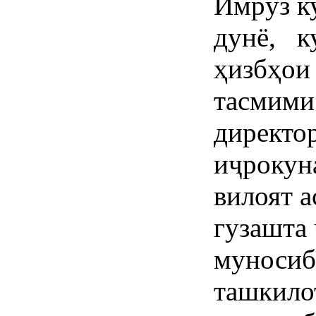
Имрўз к
дунё, к
ҳизбҳои 
тасмими
директо
иҷрокун
вилоят 
гузашта 
муносиб
ташкилот