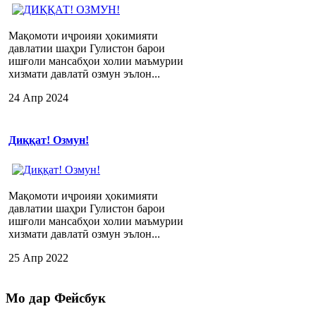
Мақомоти иҷроияи ҳокимияти
давлатии шаҳри Гулистон барои
ишғоли мансабҳои холии маъмурии
хизмати давлатӣ озмун эълон...
24 Апр 2024
Диққат! Озмун!
Мақомоти иҷроияи ҳокимияти
давлатии шаҳри Гулистон барои
ишғоли мансабҳои холии маъмурии
хизмати давлатӣ озмун эълон...
25 Апр 2022
Мо
дар Фейсбук