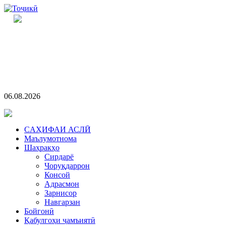
06.08.2026
CАҲИФАИ АСЛӢ
Маълумотнома
Шаҳракҳо
Сирдарё
Чоруқдаррон
Консой
Адрасмон
Зарнисор
Навгарзан
Бойгонӣ
Қабулгоҳи ҷамъиятӣ