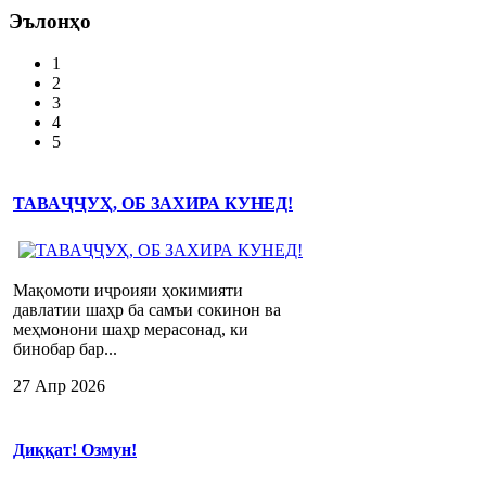
Эълонҳо
1
2
3
4
5
ТАВАҶҶУҲ, ОБ ЗАХИРА КУНЕД!
Мақомоти иҷроияи ҳокимияти
давлатии шаҳр ба самъи сокинон ва
меҳмонони шаҳр мерасонад, ки
бинобар бар...
27 Апр 2026
Диққат! Озмун!