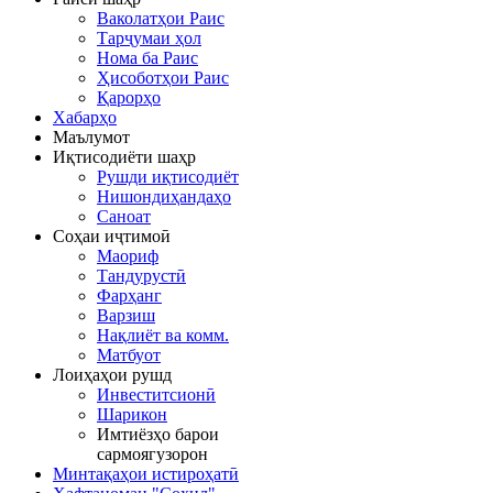
Ваколатҳои Раис
Тарҷумаи ҳол
Нома ба Раис
Ҳисоботҳои Раис
Қарорҳо
Хабарҳо
Маълумот
Иқтисодиёти шаҳр
Рушди иқтисодиёт
Нишондиҳандаҳо
Саноат
Соҳаи иҷтимоӣ
Маориф
Тандурустӣ
Фарҳанг
Варзиш
Нақлиёт ва комм.
Матбуот
Лоиҳаҳои рушд
Инвеститсионӣ
Шарикон
Имтиёзҳо барои
сармоягузорон
Минтақаҳои истироҳатӣ