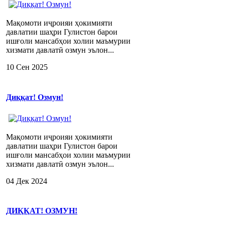
Мақомоти иҷроияи ҳокимияти
давлатии шаҳри Гулистон барои
ишғоли мансабҳои холии маъмурии
хизмати давлатӣ озмун эълон...
10 Сен 2025
Диққат! Озмун!
Мақомоти иҷроияи ҳокимияти
давлатии шаҳри Гулистон барои
ишғоли мансабҳои холии маъмурии
хизмати давлатӣ озмун эълон...
04 Дек 2024
ДИҚҚАТ! ОЗМУН!