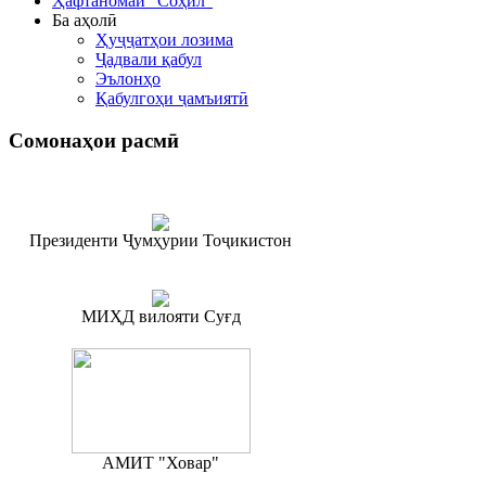
Ҳафтаномаи "Соҳил"
Ба аҳолӣ
Ҳуҷҷатҳои лозима
Ҷадвали қабул
Эълонҳо
Қабулгоҳи ҷамъиятӣ
Сомонаҳои
расмӣ
Президенти Ҷумҳурии Тоҷикистон
МИҲД вилояти Суғд
АМИТ "Ховар"