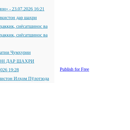
мон»
-
23.07.2026 16:21
икистон дар шаҳри
қиқ, сиёсатшинос ва
қиқ, сиёсатшинос ва
латии Ҷумҳурии
ОН ДАР ШАҲРИ
Publish for Free
2026 19:28
листон Илҳом Пӯлотзода