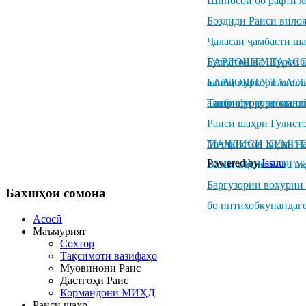
Шиносоӣ бо рафти к
Боздиди Раиси вило
Ҷаласаи ҷамбасти ш
Гулистон ва Шӯрои к
БАРДОШТУ ТААССУР
адиби пуркори милл
БАРДОШТУ ТААССУР
адиби пуркори милл
Ташрифи рӯзноманиг
Раиси шаҳри Гулисто
Тоҷикистон дидан н
МАҶЛИСИ КУМИТ
Powered by
Issuu
ГУЛИСТОН БАРГУ
Вазъи иҷтимоӣ ва иқ
Баргузории вохӯрии
Бахшҳои
сомона
бо интихобкунандаг
Асосӣ
Маъмурият
Сохтор
Тақсимоти вазифаҳо
Муовинони Раис
Дастгоҳи Раис
Кормандони МИҲД
Раиси шаҳр