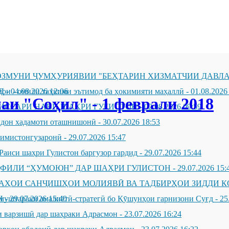
ЗМУНИ ҶУМҲУРИЯВИИ "БЕҲТАРИН ХИЗМАТЧИИ ДАВЛА
Д
он - омили таҳкими эътимод ба ҳокимияти маҳаллӣ
-
04.08.2026 12:06
-
01.08.2026
и "Соҳил" - 1 феврали 2018
ИССАРИ НАВИ ШАҲРИ ГУЛИСТОН
-
02.08.2026 09:59
андон хадамоти оташнишонӣ
-
30.07.2026 18:53
зимистонгузаронӣ
-
29.07.2026 15:47
Раиси шаҳри Гулистон баргузор гардид
-
29.07.2026 15:44
ҲФИЛИ “ҲУМОЮН” ДАР ШАҲРИ ГУЛИСТОН
-
29.07.2026 15:
ҶАҲОИ САНҶИШҲОИ МОЛИЯВӢ ВА ТАДБИРҲОИ ЗИДДИ К
Н
муштараки амалиётӣ-стратегӣ бо Қӯшунҳои гарнизони Суғд
-
29.07.2026 15:40
-
25
 варзишӣ дар шаҳраки Адрасмон
-
23.07.2026 16:24