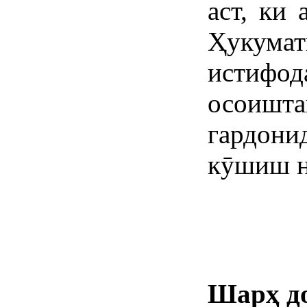
аст, ки 
Ҳукум
истифод
осоишт
гардон
кӯшиш н
Шарҳ д