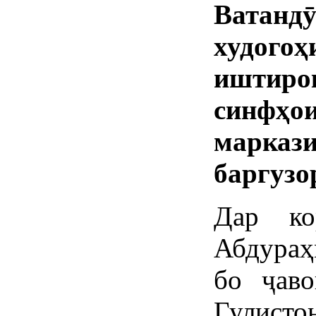
Ватанд
худогоҳ
иштир
синфҳо
марка
баргузо
Дар ко
Абдураҳ
бо ҷав
Гулист