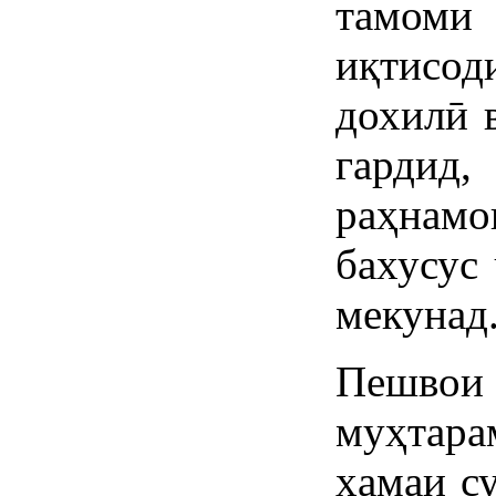
тамом
иқтисо
дохилӣ 
гардид,
раҳнамо
бахусус
мекунад
Пешво
муҳтар
ҳамаи с