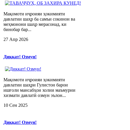
Мақомоти иҷроияи ҳокимияти
давлатии шаҳр ба самъи сокинон ва
меҳмонони шаҳр мерасонад, ки
бинобар бар...
27 Апр 2026
Диққат! Озмун!
Мақомоти иҷроияи ҳокимияти
давлатии шаҳри Гулистон барои
ишғоли мансабҳои холии маъмурии
хизмати давлатӣ озмун эълон...
10 Сен 2025
Диққат! Озмун!