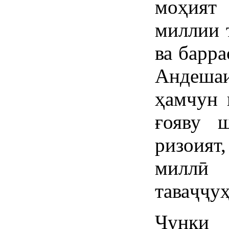
моҳият
миллии 
ва барра
Андешаи
ҳамчун 
ғояву ш
ризоия
миллӣ 
таваҷҷуҳ
Чунки 