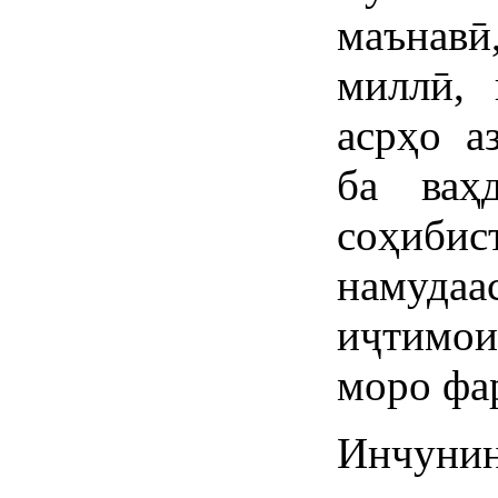
маънав
миллӣ, 
асрҳо а
ба ваҳ
соҳиб
намудаа
иҷтимои
моро фа
Инчуни