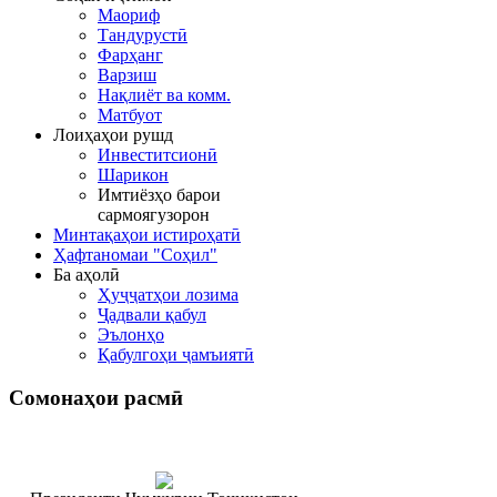
Маориф
Тандурустӣ
Фарҳанг
Варзиш
Нақлиёт ва комм.
Матбуот
Лоиҳаҳои рушд
Инвеститсионӣ
Шарикон
Имтиёзҳо барои
сармоягузорон
Минтақаҳои истироҳатӣ
Ҳафтаномаи "Соҳил"
Ба аҳолӣ
Ҳуҷҷатҳои лозима
Ҷадвали қабул
Эълонҳо
Қабулгоҳи ҷамъиятӣ
Сомонаҳои
расмӣ