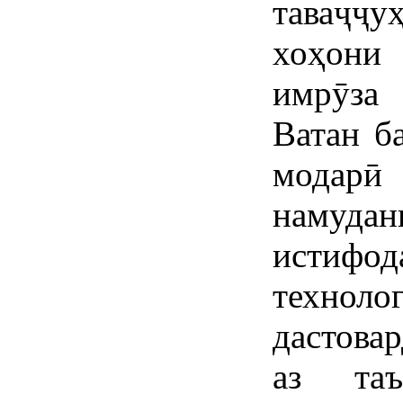
таваҷҷу
хоҳони
имрӯза 
Ватан б
модарӣ
намуда
исти
техно
дастова
аз таъ