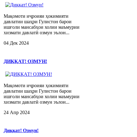
Мақомоти иҷроияи ҳокимияти
давлатии шаҳри Гулистон барои
ишғоли мансабҳои холии маъмурии
хизмати давлатӣ озмун эълон...
04 Дек 2024
ДИҚҚАТ! ОЗМУН!
Мақомоти иҷроияи ҳокимияти
давлатии шаҳри Гулистон барои
ишғоли мансабҳои холии маъмурии
хизмати давлатӣ озмун эълон...
24 Апр 2024
Диққат! Озмун!