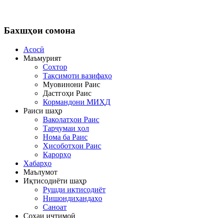
Бахшҳои
сомона
Асосӣ
Маъмурият
Сохтор
Тақсимоти вазифаҳо
Муовинони Раис
Дастгоҳи Раис
Кормандони МИҲД
Раиси шаҳр
Ваколатҳои Раис
Тарҷумаи ҳол
Нома ба Раис
Ҳисоботҳои Раис
Қарорҳо
Хабарҳо
Маълумот
Иқтисодиёти шаҳр
Рушди иқтисодиёт
Нишондиҳандаҳо
Саноат
Соҳаи иҷтимоӣ