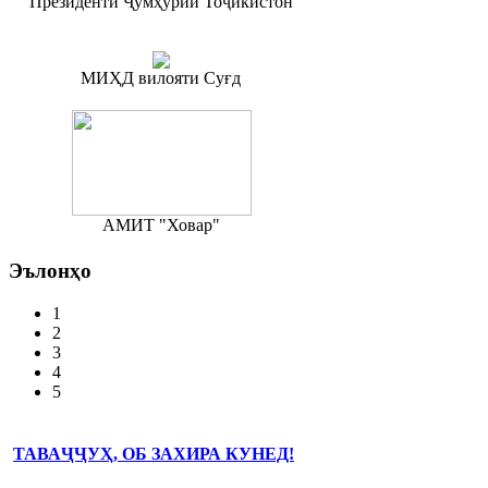
Президенти Ҷумҳурии Тоҷикистон
МИҲД вилояти Суғд
АМИТ "Ховар"
Эълонҳо
1
2
3
4
5
ТАВАҶҶУҲ, ОБ ЗАХИРА КУНЕД!