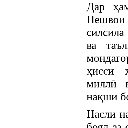
Дар ҳа
Пешвои 
силсила
ва таъ
мондаго
ҳиссӣ 
миллӣ в
нақши б
Насли н
бояд аз