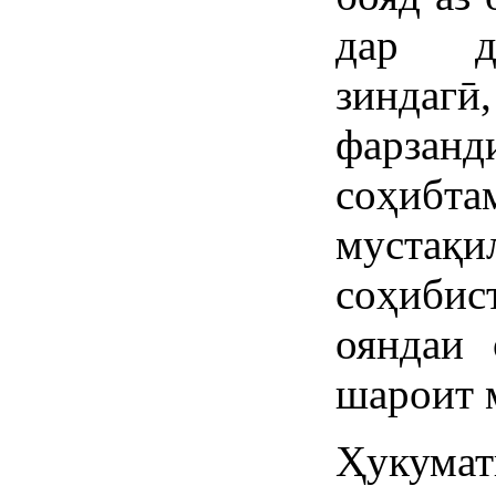
дар да
зиндагӣ,
фарзан
соҳибта
мустақи
соҳиби
ояндаи 
шароит м
Ҳукума