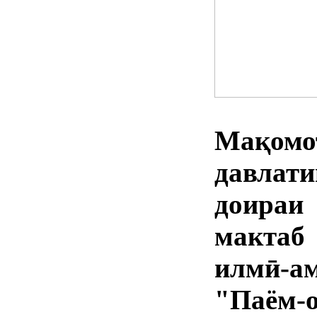
Мақомо
давлат
доираи
мактаб
илмӣ-
"Паём-