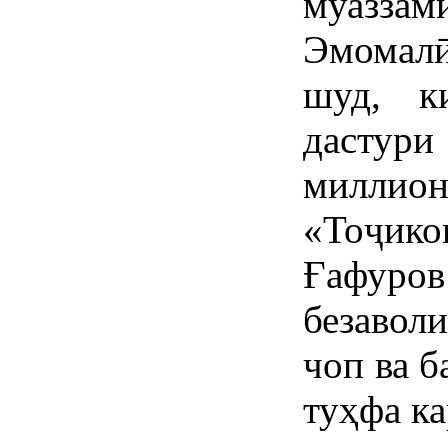
муазза
Эмомал
шуд, к
дастур
миллион
«Тоҷик
Ғафур
безавол
чоп ва б
туҳфа ка