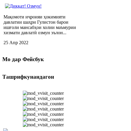
Мақомоти иҷроияи ҳокимияти
давлатии шаҳри Гулистон барои
ишғоли мансабҳои холии маъмурии
хизмати давлатӣ озмун эълон...
25 Апр 2022
Мо
дар Фейсбук
Ташрифкунандагон