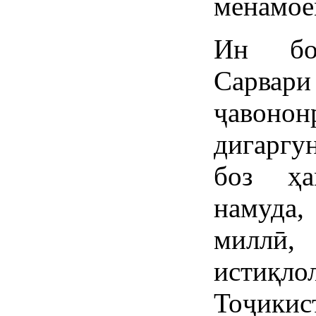
менамое
Ин бо
Сарвари
ҷавонон
дигаргу
боз ҳа
намуда,
миллӣ
истиқ
Тоҷики