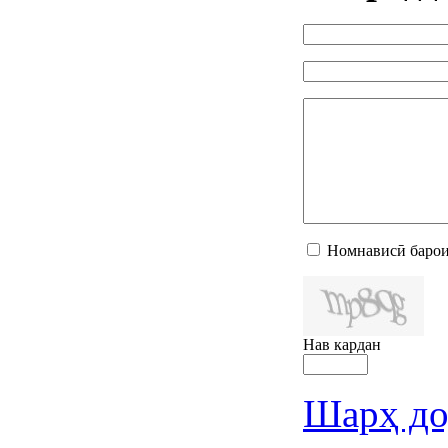
Номнависӣ барои
Нав кардан
Шарҳ до