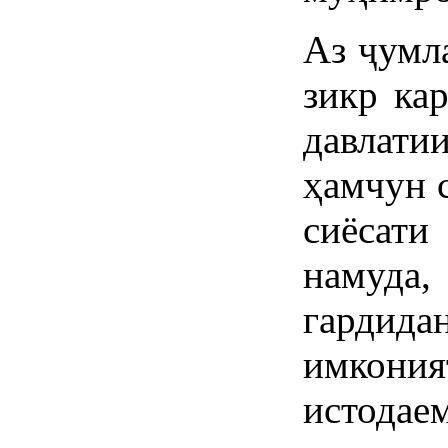
Аз ҷумл
зикр ка
давлат
ҳамчун 
сиёсати
намуда,
гарди
имкони
истодаем