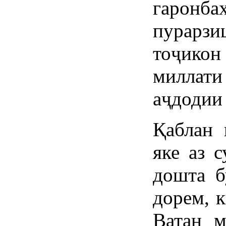
гарон
пурарз
тоҷико
миллат
аҷдодии
Қаблан 
яке аз 
дошта б
дорем, 
Ватан м