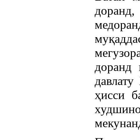
доранд
медор
муқад
мегузо
доранд 
давлату
ҳисси б
худшино
мекунан