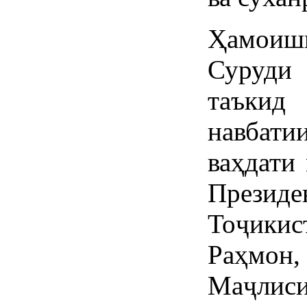
Ҳамоиши
Суруди
таъкид
навбат
ваҳдати
През
Тоҷики
Раҳмон
Маҷлис