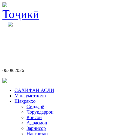
06.08.2026
CАҲИФАИ АСЛӢ
Маълумотнома
Шаҳракҳо
Сирдарё
Чоруқдаррон
Консой
Адрасмон
Зарнисор
Навгарзан