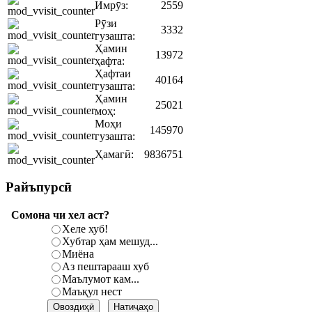
Имрӯз:
2559
Рӯзи
3332
гузашта:
Ҳамин
13972
ҳафта:
Ҳафтаи
40164
гузашта:
Ҳамин
25021
моҳ:
Моҳи
145970
гузашта:
Ҳамагӣ:
9836751
Райъпурсӣ
Сомона чи хел аст?
Хеле хуб!
Хубтар ҳам мешуд...
Миёна
Аз пештарааш хуб
Маълумот кам...
Маъқул нест