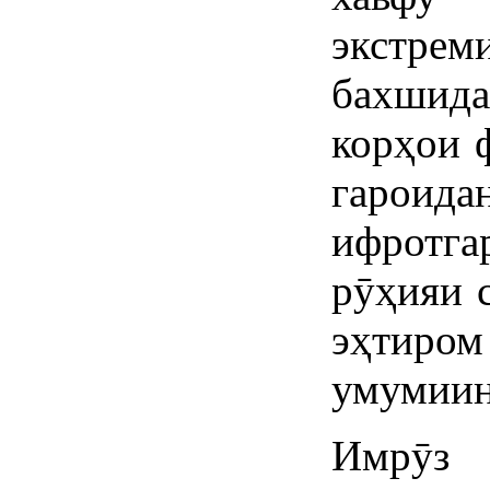
экстре
бахшид
корҳои 
гароида
ифротга
рӯҳияи с
эҳти
умумиин
Имрӯз 