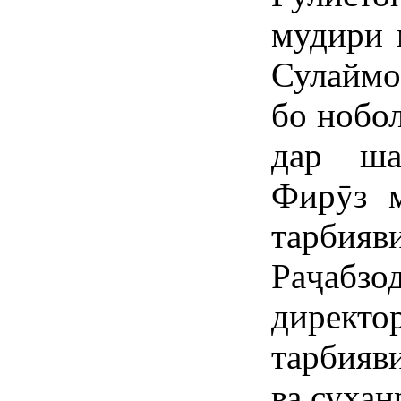
мудири 
Сулаймо
бо нобо
дар ша
Фирӯз 
тарбия
Раҷабз
дирек
тарбия
ва сухан