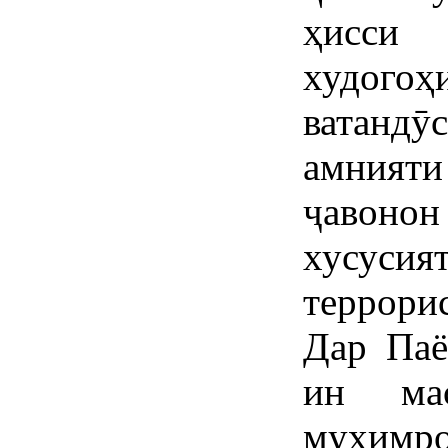
ҳисси 
худого
ватанд
амнияти
ҷавонон
хусус
террори
Дар Паё
ин мас
муҳимро