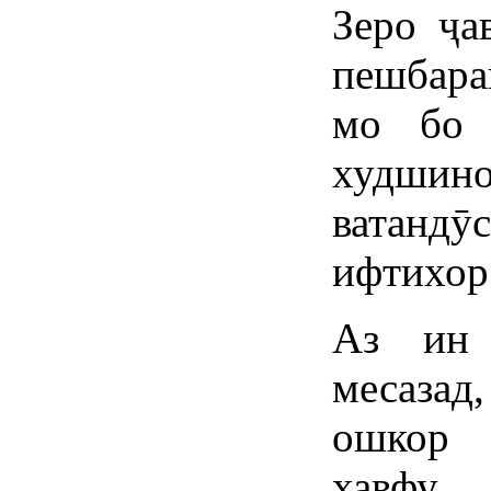
Зеро ҷа
пешбара
мо бо 
худши
ватандӯ
ифтихор
Аз ин 
месазад
ошкор 
хавфу 