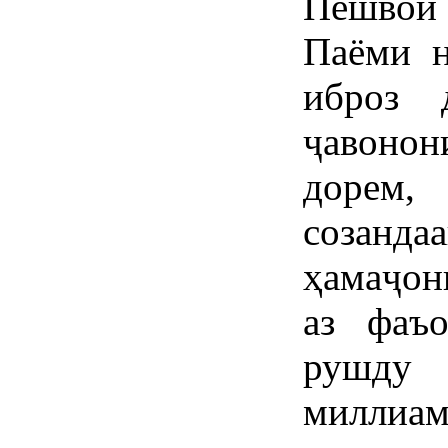
Пешвои
Паёми н
иброз 
ҷавонон
доре
созанд
ҳамаҷон
аз фаъ
рушду 
миллиа