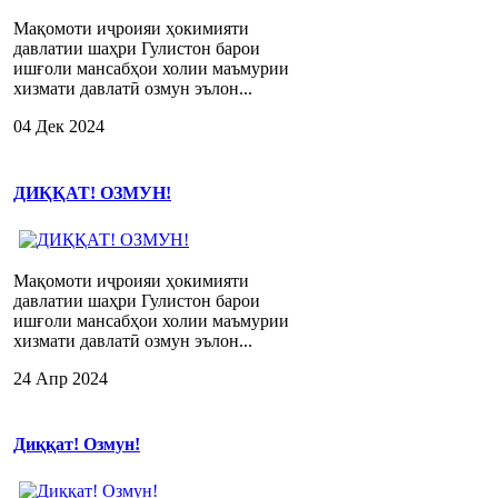
Мақомоти иҷроияи ҳокимияти
давлатии шаҳри Гулистон барои
ишғоли мансабҳои холии маъмурии
хизмати давлатӣ озмун эълон...
04 Дек 2024
ДИҚҚАТ! ОЗМУН!
Мақомоти иҷроияи ҳокимияти
давлатии шаҳри Гулистон барои
ишғоли мансабҳои холии маъмурии
хизмати давлатӣ озмун эълон...
24 Апр 2024
Диққат! Озмун!