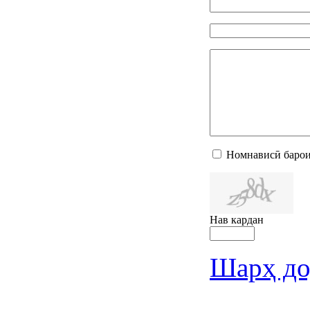
Номнависӣ барои
Нав кардан
Шарҳ до