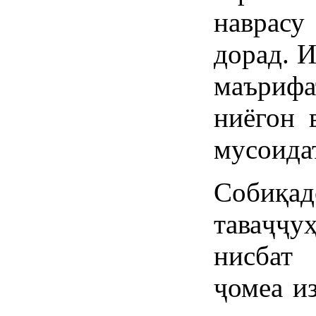
наврасу
дорад. 
маъриф
ниёгон 
мусоида
Собиқад
таваҷҷу
нисбат
ҷомеа и