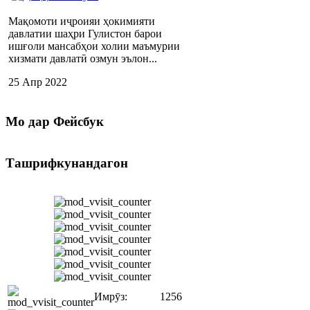
Мақомоти иҷроияи ҳокимияти
давлатии шаҳри Гулистон барои
ишғоли мансабҳои холии маъмурии
хизмати давлатӣ озмун эълон...
25 Апр 2022
Мо
дар Фейсбук
Ташрифкунандагон
Имрӯз:
1256