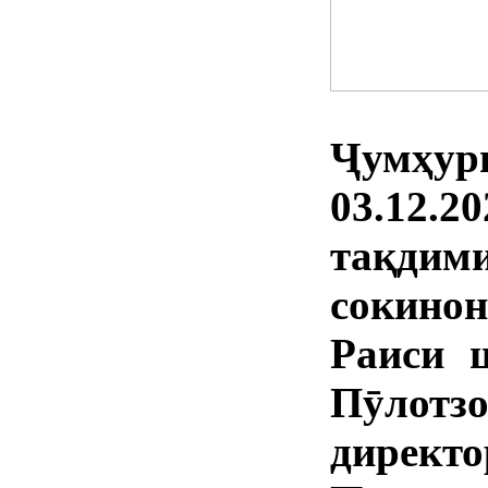
Ҷумҳур
03.12.2
тақдим
сокино
Раиси 
Пӯлотз
директо