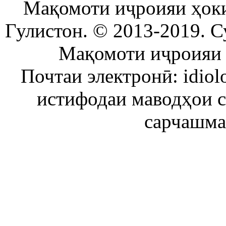
Мақомоти иҷроияи ҳок
Гулистон. © 2013-2019. С
Мақомоти иҷроияи 
Почтаи электронӣ: idiol
истифодаи маводҳои 
сарчашма