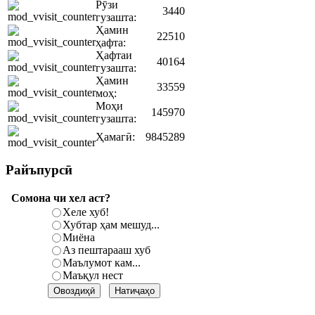
Рӯзи
3440
гузашта:
Ҳамин
22510
ҳафта:
Ҳафтаи
40164
гузашта:
Ҳамин
33559
моҳ:
Моҳи
145970
гузашта:
Ҳамагӣ:
9845289
Райъпурсӣ
Сомона чи хел аст?
Хеле хуб!
Хубтар ҳам мешуд...
Миёна
Аз пештарааш хуб
Маълумот кам...
Маъқул нест