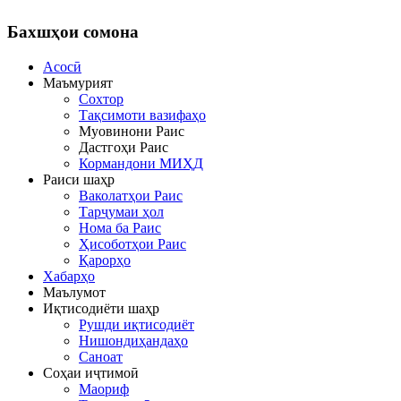
Бахшҳои
сомона
Асосӣ
Маъмурият
Сохтор
Тақсимоти вазифаҳо
Муовинони Раис
Дастгоҳи Раис
Кормандони МИҲД
Раиси шаҳр
Ваколатҳои Раис
Тарҷумаи ҳол
Нома ба Раис
Ҳисоботҳои Раис
Қарорҳо
Хабарҳо
Маълумот
Иқтисодиёти шаҳр
Рушди иқтисодиёт
Нишондиҳандаҳо
Саноат
Соҳаи иҷтимоӣ
Маориф