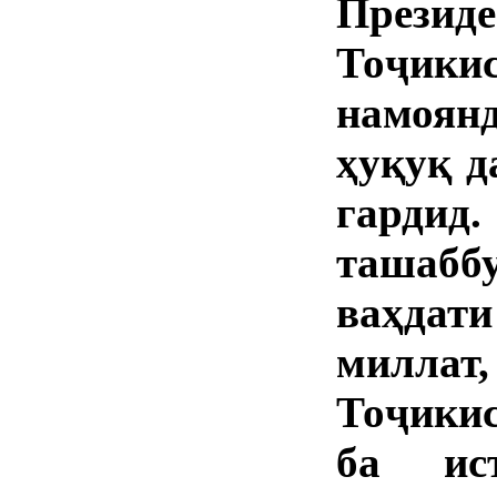
През
Тоҷикис
намоян
ҳуқуқ д
гардид
ташабб
ваҳда
миллат
Тоҷики
ба ис