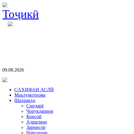
09.08.2026
CАҲИФАИ АСЛӢ
Маълумотнома
Шаҳракҳо
Сирдарё
Чоруқдаррон
Консой
Адрасмон
Зарнисор
Навгарзан