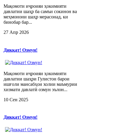
Мақомоти иҷроияи ҳокимияти
давлатии шаҳр ба самъи сокинон ва
меҳмонони шаҳр мерасонад, ки
бинобар бар...
27 Апр 2026
Диққат! Озмун!
Мақомоти иҷроияи ҳокимияти
давлатии шаҳри Гулистон барои
ишғоли мансабҳои холии маъмурии
хизмати давлатӣ озмун эълон...
10 Сен 2025
Диққат! Озмун!