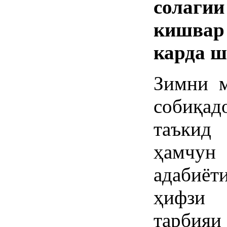
солаги
кишвар
карда ш
Зимни м
собиқа
таъкид
ҳамчун
адабиё
ҳифзи 
тарбия