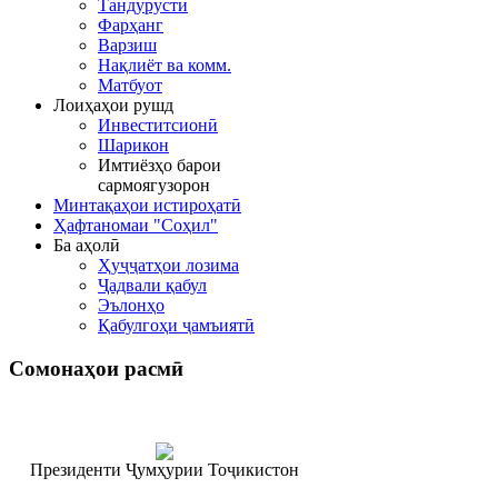
Тандурустӣ
Фарҳанг
Варзиш
Нақлиёт ва комм.
Матбуот
Лоиҳаҳои рушд
Инвеститсионӣ
Шарикон
Имтиёзҳо барои
сармоягузорон
Минтақаҳои истироҳатӣ
Ҳафтаномаи "Соҳил"
Ба аҳолӣ
Ҳуҷҷатҳои лозима
Ҷадвали қабул
Эълонҳо
Қабулгоҳи ҷамъиятӣ
Сомонаҳои
расмӣ
Президенти Ҷумҳурии Тоҷикистон