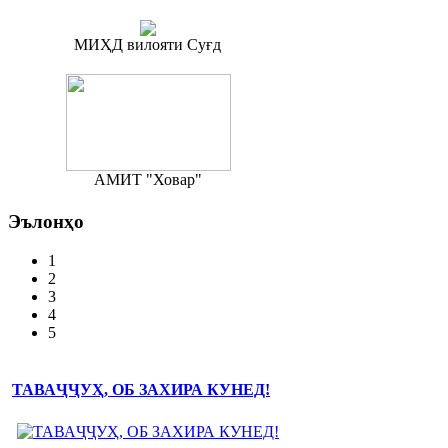
МИҲД вилояти Суғд
АМИТ "Ховар"
Эълонҳо
1
2
3
4
5
ТАВАҶҶУҲ, ОБ ЗАХИРА КУНЕД!