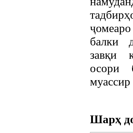
намудан
тадбирҳ
ҷомеар
балки 
завқи 
осори 
муассир
Шарҳ д