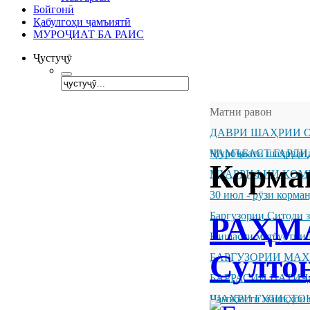
Бойгонӣ
Қабулгоҳи ҷамъиятӣ
МУРОҶИАТ БА РАИС
Ҷустуҷӯ
Матни равон
ДАВРИ ШАҲРИИ О
ҶАМЪБАСТ ГАРДИ
Муроҷиати шаҳрванд
Корма
МУАРРИФИИ КОМ
30 июл - рӯзи корм
Баргузории Ситоди 
РАҲМ
Нишасти матбуотии 
Султо
БАРГУЗОРИИ МА
БАРРАСИИ НАТИ
ШАҲРИ ГУЛИСТО
Ҷамъбасти машқҳои 