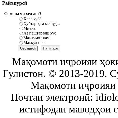
Райъпурсӣ
Сомона чи хел аст?
Хеле хуб!
Хубтар ҳам мешуд...
Миёна
Аз пештарааш хуб
Маълумот кам...
Маъқул нест
Мақомоти иҷроияи ҳок
Гулистон. © 2013-2019. С
Мақомоти иҷроияи 
Почтаи электронӣ: idiol
истифодаи маводҳои 