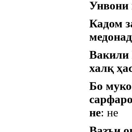
Унвони
Кадом з
медонад
Вакили
хал
қ
ҳ
а
Бо мук
сарфаро
не
: не
Вазъи о