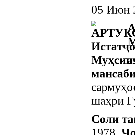
05 Июн 
А
а
мансаб
сармуҳо
шаҳри 
Соли та
1978
Ҷ