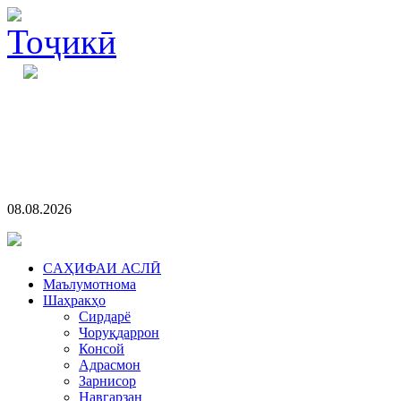
08.08.2026
CАҲИФАИ АСЛӢ
Маълумотнома
Шаҳракҳо
Сирдарё
Чоруқдаррон
Консой
Адрасмон
Зарнисор
Навгарзан