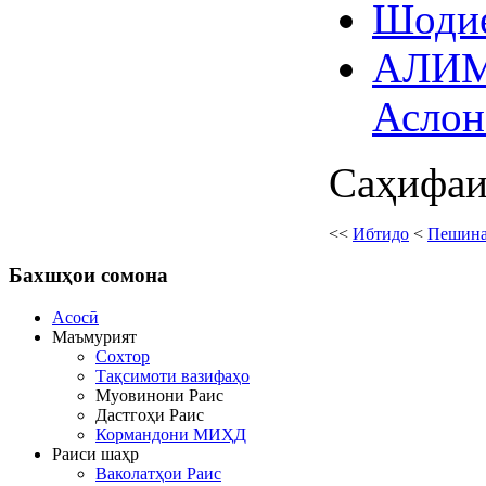
Шодие
АЛИМ
Аслон
Саҳифаи 
<<
Ибтидо
<
Пешин
Бахшҳои
сомона
Асосӣ
Маъмурият
Сохтор
Тақсимоти вазифаҳо
Муовинони Раис
Дастгоҳи Раис
Кормандони МИҲД
Раиси шаҳр
Ваколатҳои Раис