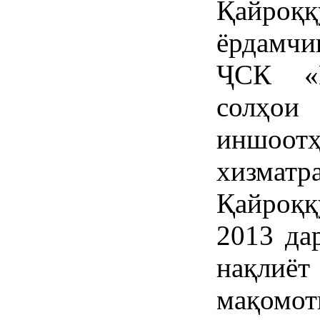
Қайроққ
ёрдамчи
ҶСК «Қ
солҳои
иншоот
хизмат
Қайроққ
2013 да
нақлиё
мақомо