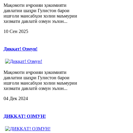
Мақомоти иҷроияи ҳокимияти
давлатии шаҳри Гулистон барои
ишғоли мансабҳои холии маъмурии
хизмати давлатӣ озмун эълон...
10 Сен 2025
Диққат! Озмун!
Мақомоти иҷроияи ҳокимияти
давлатии шаҳри Гулистон барои
ишғоли мансабҳои холии маъмурии
хизмати давлатӣ озмун эълон...
04 Дек 2024
ДИҚҚАТ! ОЗМУН!