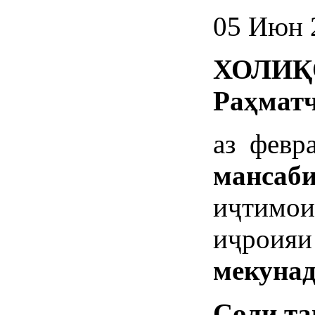
05 Июн 
ХОЛИ
Қ
Ра
ҳ
мат
аз февр
мансаб
иҷтимои
иҷроияи
мекуна
Соли т