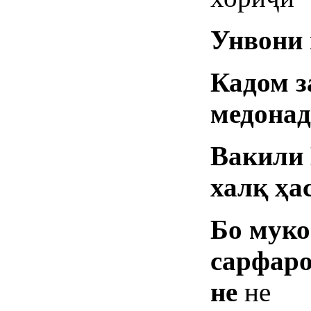
Унвони
Кадом з
медона
Вакили
хал
қ
ҳ
а
Бо мук
сарфаро
не
не