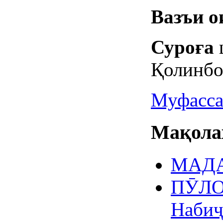
Вазъи о
Суро
ғ
а
Қолинбо
Муфасса
Мақолаҳ
МАДА
ПӮЛО
Набиҷ