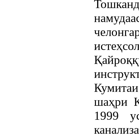
Тошка
намуда
челон
истеҳ
Қайроққ
инстру
Кумита
шаҳри Қ
1999 у
канали