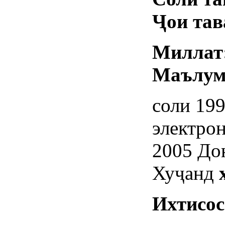
Ҷ
ои та
Миллат
Маълум
соли 19
электро
2005 До
Хуҷанд
Ихтисос