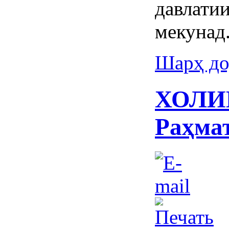
давлат
мекунад
Шарҳ до
ХОЛИҚ
Раҳма