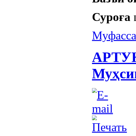
Суро
ғ
а
Муфасса
АРТУК
Муҳси