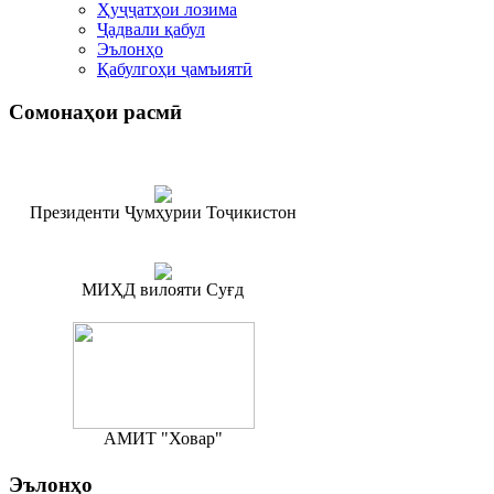
Ҳуҷҷатҳои лозима
Ҷадвали қабул
Эълонҳо
Қабулгоҳи ҷамъиятӣ
Сомонаҳои
расмӣ
Президенти Ҷумҳурии Тоҷикистон
МИҲД вилояти Суғд
АМИТ "Ховар"
Эълонҳо