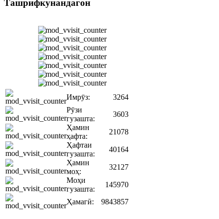
Ташрифкунандагон
Имрӯз:
3264
Рӯзи
3603
гузашта:
Ҳамин
21078
ҳафта:
Ҳафтаи
40164
гузашта:
Ҳамин
32127
моҳ:
Моҳи
145970
гузашта:
Ҳамагӣ:
9843857