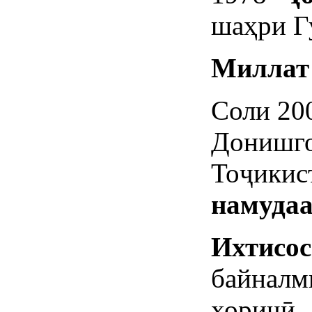
шаҳри Г
Миллат
Соли 20
Донишго
Тоҷикис
намудаа
Ихтисос
байналм
хориҷӣ