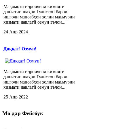
Мақомоти иҷроияи ҳокимияти
давлатии шаҳри Гулистон барои
ишғоли мансабҳои холии маъмурии
хизмати давлатӣ озмун эълон...
24 Апр 2024
Диққат! Озмун!
Мақомоти иҷроияи ҳокимияти
давлатии шаҳри Гулистон барои
ишғоли мансабҳои холии маъмурии
хизмати давлатӣ озмун эълон...
25 Апр 2022
Мо
дар Фейсбук