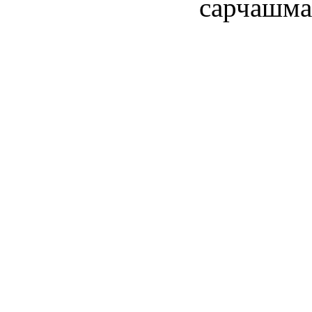
сарчашма