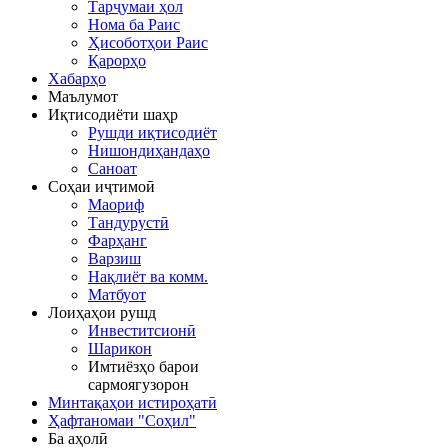
Тарҷумаи ҳол
Нома ба Раис
Ҳисоботҳои Раис
Қарорҳо
Хабарҳо
Маълумот
Иқтисодиёти шаҳр
Рушди иқтисодиёт
Нишондиҳандаҳо
Саноат
Соҳаи иҷтимоӣ
Маориф
Тандурустӣ
Фарҳанг
Варзиш
Нақлиёт ва комм.
Матбуот
Лоиҳаҳои рушд
Инвеститсионӣ
Шарикон
Имтиёзҳо барои
сармоягузорон
Минтақаҳои истироҳатӣ
Ҳафтаномаи "Соҳил"
Ба аҳолӣ