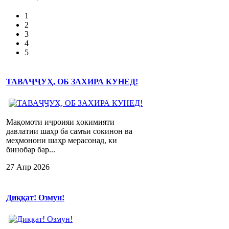
1
2
3
4
5
ТАВАҶҶУҲ, ОБ ЗАХИРА КУНЕД!
Мақомоти иҷроияи ҳокимияти
давлатии шаҳр ба самъи сокинон ва
меҳмонони шаҳр мерасонад, ки
бинобар бар...
27 Апр 2026
Диққат! Озмун!