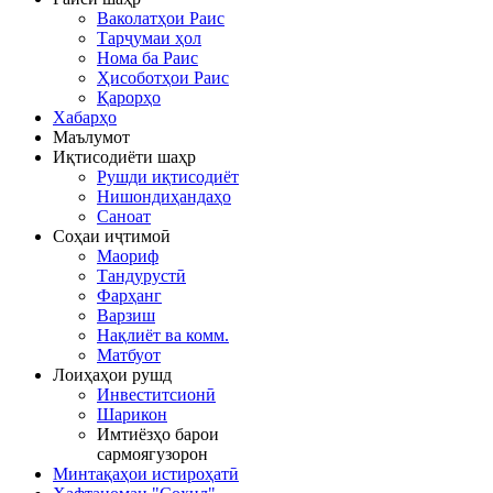
Ваколатҳои Раис
Тарҷумаи ҳол
Нома ба Раис
Ҳисоботҳои Раис
Қарорҳо
Хабарҳо
Маълумот
Иқтисодиёти шаҳр
Рушди иқтисодиёт
Нишондиҳандаҳо
Саноат
Соҳаи иҷтимоӣ
Маориф
Тандурустӣ
Фарҳанг
Варзиш
Нақлиёт ва комм.
Матбуот
Лоиҳаҳои рушд
Инвеститсионӣ
Шарикон
Имтиёзҳо барои
сармоягузорон
Минтақаҳои истироҳатӣ