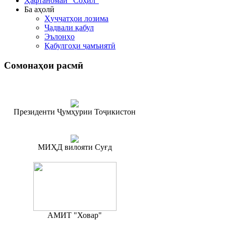
Ҳафтаномаи "Соҳил"
Ба аҳолӣ
Ҳуҷҷатҳои лозима
Ҷадвали қабул
Эълонҳо
Қабулгоҳи ҷамъиятӣ
Сомонаҳои
расмӣ
Президенти Ҷумҳурии Тоҷикистон
МИҲД вилояти Суғд
АМИТ "Ховар"