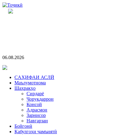
06.08.2026
CАҲИФАИ АСЛӢ
Маълумотнома
Шаҳракҳо
Сирдарё
Чоруқдаррон
Консой
Адрасмон
Зарнисор
Навгарзан
Бойгонӣ
Қабулгоҳи ҷамъиятӣ