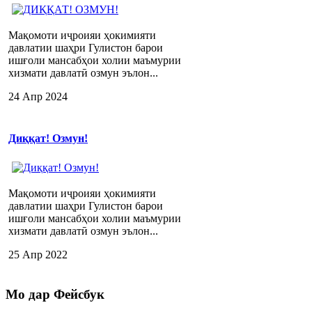
Мақомоти иҷроияи ҳокимияти
давлатии шаҳри Гулистон барои
ишғоли мансабҳои холии маъмурии
хизмати давлатӣ озмун эълон...
24 Апр 2024
Диққат! Озмун!
Мақомоти иҷроияи ҳокимияти
давлатии шаҳри Гулистон барои
ишғоли мансабҳои холии маъмурии
хизмати давлатӣ озмун эълон...
25 Апр 2022
Мо
дар Фейсбук