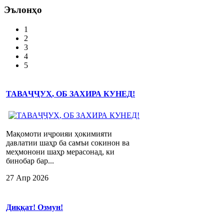
Эълонҳо
1
2
3
4
5
ТАВАҶҶУҲ, ОБ ЗАХИРА КУНЕД!
Мақомоти иҷроияи ҳокимияти
давлатии шаҳр ба самъи сокинон ва
меҳмонони шаҳр мерасонад, ки
бинобар бар...
27 Апр 2026
Диққат! Озмун!