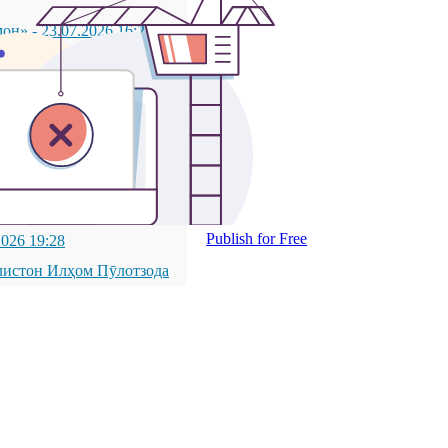
мон»
-
23.07.2026 16:21
икистон дар шаҳри
қиқ, сиёсатшинос ва
қиқ, сиёсатшинос ва
латии Ҷумҳурии
ОН ДАР ШАҲРИ
Publish for Free
2026 19:28
листон Илҳом Пӯлотзода