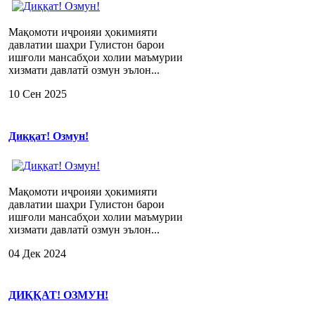
Мақомоти иҷроияи ҳокимияти
давлатии шаҳри Гулистон барои
ишғоли мансабҳои холии маъмурии
хизмати давлатӣ озмун эълон...
10 Сен 2025
Диққат! Озмун!
Мақомоти иҷроияи ҳокимияти
давлатии шаҳри Гулистон барои
ишғоли мансабҳои холии маъмурии
хизмати давлатӣ озмун эълон...
04 Дек 2024
ДИҚҚАТ! ОЗМУН!