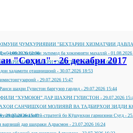
ЗМУНИ ҶУМҲУРИЯВИИ "БЕҲТАРИН ХИЗМАТЧИИ ДАВЛА
Д
он - омили таҳкими эътимод ба ҳокимияти маҳаллӣ
-
04.08.2026 12:06
-
01.08.2026
и "Соҳил" - 26 декабри 2017
ИССАРИ НАВИ ШАҲРИ ГУЛИСТОН
-
02.08.2026 09:59
андон хадамоти оташнишонӣ
-
30.07.2026 18:53
зимистонгузаронӣ
-
29.07.2026 15:47
Раиси шаҳри Гулистон баргузор гардид
-
29.07.2026 15:44
ҲФИЛИ “ҲУМОЮН” ДАР ШАҲРИ ГУЛИСТОН
-
29.07.2026 15:
ҶАҲОИ САНҶИШҲОИ МОЛИЯВӢ ВА ТАДБИРҲОИ ЗИДДИ К
Н
муштараки амалиётӣ-стратегӣ бо Қӯшунҳои гарнизони Суғд
-
29.07.2026 15:40
-
25
 варзишӣ дар шаҳраки Адрасмон
-
23.07.2026 16:24