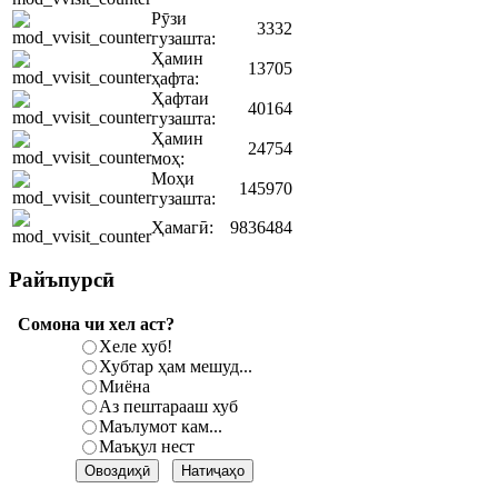
Рӯзи
3332
гузашта:
Ҳамин
13705
ҳафта:
Ҳафтаи
40164
гузашта:
Ҳамин
24754
моҳ:
Моҳи
145970
гузашта:
Ҳамагӣ:
9836484
Райъпурсӣ
Сомона чи хел аст?
Хеле хуб!
Хубтар ҳам мешуд...
Миёна
Аз пештарааш хуб
Маълумот кам...
Маъқул нест