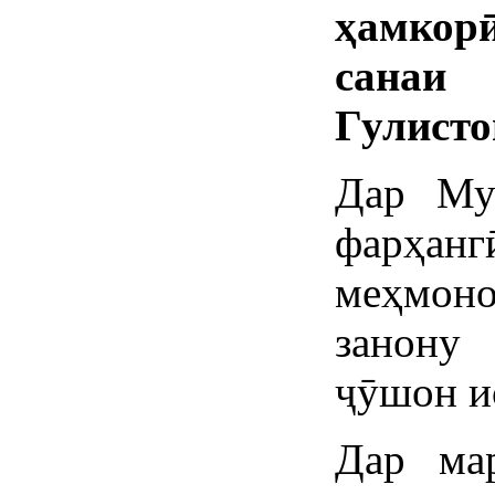
ҳамкор
санаи 
Гулисто
Дар Муа
фарҳанг
меҳмон
занону
ҷӯшон и
Дар ма