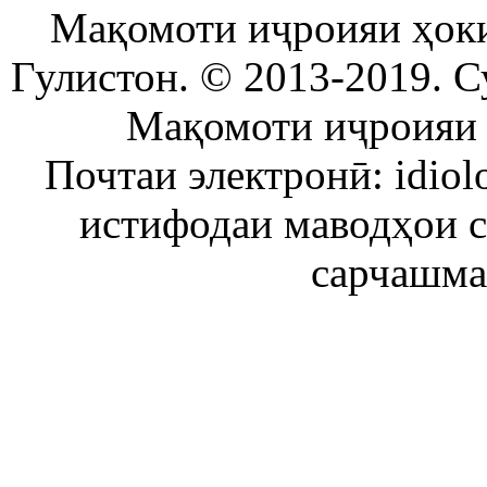
Мақомоти иҷроияи ҳок
Гулистон. © 2013-2019. С
Мақомоти иҷроияи 
Почтаи электронӣ: idiol
истифодаи маводҳои 
сарчашма