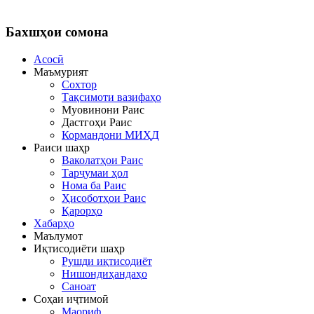
Бахшҳои
сомона
Асосӣ
Маъмурият
Сохтор
Тақсимоти вазифаҳо
Муовинони Раис
Дастгоҳи Раис
Кормандони МИҲД
Раиси шаҳр
Ваколатҳои Раис
Тарҷумаи ҳол
Нома ба Раис
Ҳисоботҳои Раис
Қарорҳо
Хабарҳо
Маълумот
Иқтисодиёти шаҳр
Рушди иқтисодиёт
Нишондиҳандаҳо
Саноат
Соҳаи иҷтимоӣ
Маориф