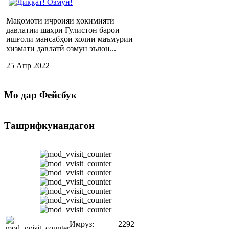
Мақомоти иҷроияи ҳокимияти
давлатии шаҳри Гулистон барои
ишғоли мансабҳои холии маъмурии
хизмати давлатӣ озмун эълон...
25 Апр 2022
Мо
дар Фейсбук
Ташрифкунандагон
Имрӯз:
2292