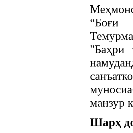
Меҳмоно
“Боғи 
Темурм
"Баҳри 
намуд
санъа
муноси
манзур к
Шарҳ д