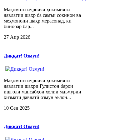
Мақомоти иҷроияи ҳокимияти
давлатии шаҳр ба самъи сокинон ва
меҳмонони шаҳр мерасонад, ки
бинобар бар...
27 Апр 2026
Диққат! Озмун!
Мақомоти иҷроияи ҳокимияти
давлатии шаҳри Гулистон барои
ишғоли мансабҳои холии маъмурии
хизмати давлатӣ озмун эълон...
10 Сен 2025
Диққат! Озмун!