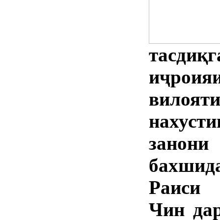
тасди
иҷроия
вилоя
нахуст
занон
бахшид
Раиси
Чин да