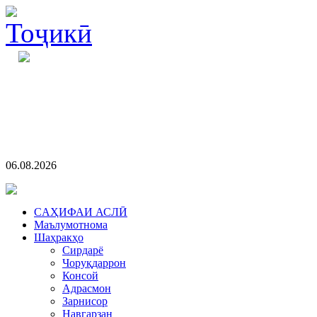
06.08.2026
CАҲИФАИ АСЛӢ
Маълумотнома
Шаҳракҳо
Сирдарё
Чоруқдаррон
Консой
Адрасмон
Зарнисор
Навгарзан