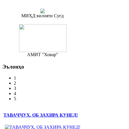
МИҲД вилояти Суғд
АМИТ "Ховар"
Эълонҳо
1
2
3
4
5
ТАВАҶҶУҲ, ОБ ЗАХИРА КУНЕД!