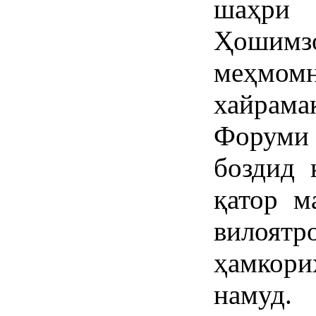
шаҳри
Ҳошимз
меҳмомн
хайрама
Форуми 
боздид 
қатор м
вилоят
ҳамкор
намуд.