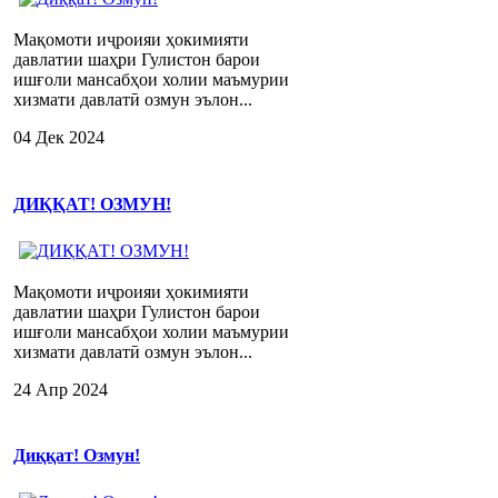
Мақомоти иҷроияи ҳокимияти
давлатии шаҳри Гулистон барои
ишғоли мансабҳои холии маъмурии
хизмати давлатӣ озмун эълон...
04 Дек 2024
ДИҚҚАТ! ОЗМУН!
Мақомоти иҷроияи ҳокимияти
давлатии шаҳри Гулистон барои
ишғоли мансабҳои холии маъмурии
хизмати давлатӣ озмун эълон...
24 Апр 2024
Диққат! Озмун!