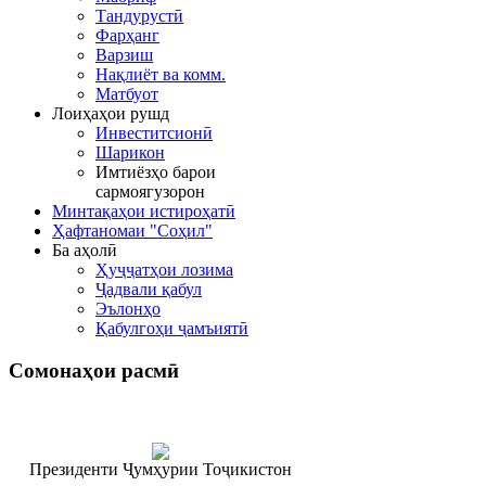
Тандурустӣ
Фарҳанг
Варзиш
Нақлиёт ва комм.
Матбуот
Лоиҳаҳои рушд
Инвеститсионӣ
Шарикон
Имтиёзҳо барои
сармоягузорон
Минтақаҳои истироҳатӣ
Ҳафтаномаи "Соҳил"
Ба аҳолӣ
Ҳуҷҷатҳои лозима
Ҷадвали қабул
Эълонҳо
Қабулгоҳи ҷамъиятӣ
Сомонаҳои
расмӣ
Президенти Ҷумҳурии Тоҷикистон