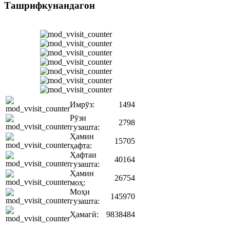
Ташрифкунандагон
Имрӯз:
1494
Рӯзи
2798
гузашта:
Ҳамин
15705
ҳафта:
Ҳафтаи
40164
гузашта:
Ҳамин
26754
моҳ:
Моҳи
145970
гузашта:
Ҳамагӣ:
9838484