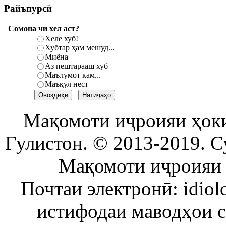
Райъпурсӣ
Сомона чи хел аст?
Хеле хуб!
Хубтар ҳам мешуд...
Миёна
Аз пештарааш хуб
Маълумот кам...
Маъқул нест
Мақомоти иҷроияи ҳок
Гулистон. © 2013-2019. С
Мақомоти иҷроияи 
Почтаи электронӣ: idiol
истифодаи маводҳои 