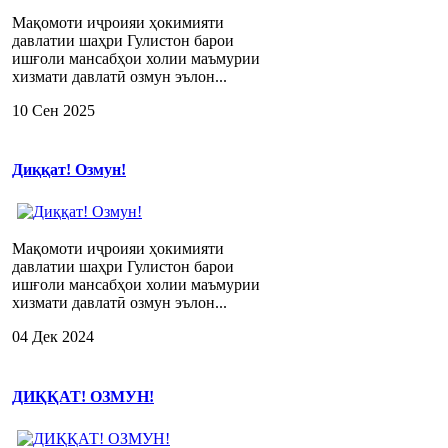
Мақомоти иҷроияи ҳокимияти
давлатии шаҳри Гулистон барои
ишғоли мансабҳои холии маъмурии
хизмати давлатӣ озмун эълон...
10 Сен 2025
Диққат! Озмун!
Мақомоти иҷроияи ҳокимияти
давлатии шаҳри Гулистон барои
ишғоли мансабҳои холии маъмурии
хизмати давлатӣ озмун эълон...
04 Дек 2024
ДИҚҚАТ! ОЗМУН!