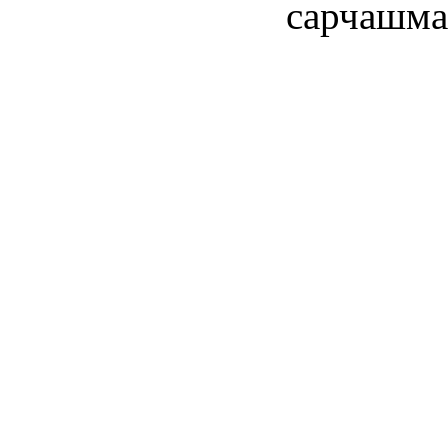
сарчашма