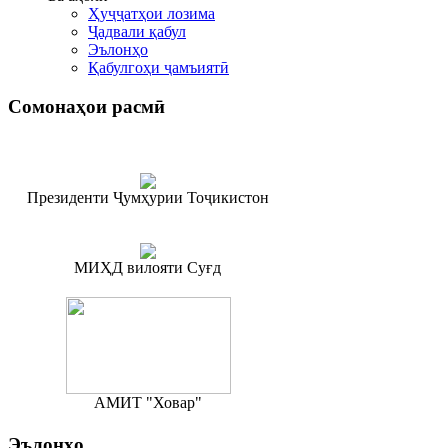
Ҳуҷҷатҳои лозима
Ҷадвали қабул
Эълонҳо
Қабулгоҳи ҷамъиятӣ
Сомонаҳои
расмӣ
Президенти Ҷумҳурии Тоҷикистон
МИҲД вилояти Суғд
АМИТ "Ховар"
Эълонҳо