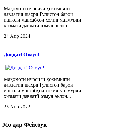
Мақомоти иҷроияи ҳокимияти
давлатии шаҳри Гулистон барои
ишғоли мансабҳои холии маъмурии
хизмати давлатӣ озмун эълон...
24 Апр 2024
Диққат! Озмун!
Мақомоти иҷроияи ҳокимияти
давлатии шаҳри Гулистон барои
ишғоли мансабҳои холии маъмурии
хизмати давлатӣ озмун эълон...
25 Апр 2022
Мо
дар Фейсбук