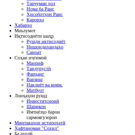
Тарҷумаи ҳол
Нома ба Раис
Ҳисоботҳои Раис
Қарорҳо
Хабарҳо
Маълумот
Иқтисодиёти шаҳр
Рушди иқтисодиёт
Нишондиҳандаҳо
Саноат
Соҳаи иҷтимоӣ
Маориф
Тандурустӣ
Фарҳанг
Варзиш
Нақлиёт ва комм.
Матбуот
Лоиҳаҳои рушд
Инвеститсионӣ
Шарикон
Имтиёзҳо барои
сармоягузорон
Минтақаҳои истироҳатӣ
Ҳафтаномаи "Соҳил"
Ба аҳолӣ