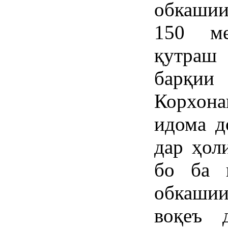
обкашии
150 ме
қутраш
барқии
Корхона
идома д
дар ҳол
бо ба 
обкашии
воқеъ 