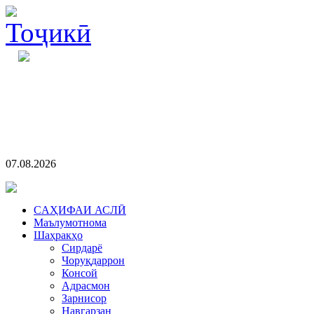
07.08.2026
CАҲИФАИ АСЛӢ
Маълумотнома
Шаҳракҳо
Сирдарё
Чоруқдаррон
Консой
Адрасмон
Зарнисор
Навгарзан