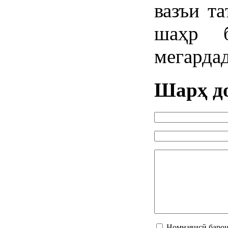
вазъи т
шаҳр 
мегардад
Шарҳ д
Номнависӣ барои