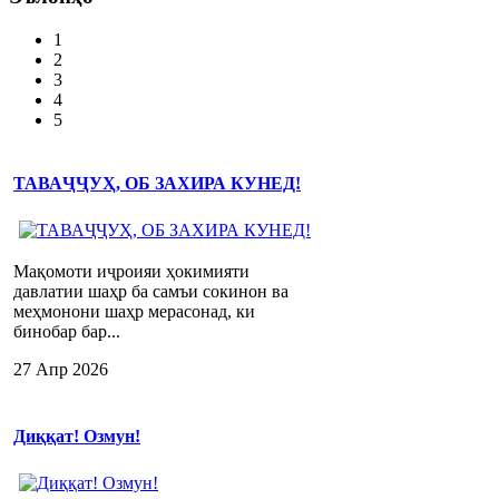
1
2
3
4
5
ТАВАҶҶУҲ, ОБ ЗАХИРА КУНЕД!
Мақомоти иҷроияи ҳокимияти
давлатии шаҳр ба самъи сокинон ва
меҳмонони шаҳр мерасонад, ки
бинобар бар...
27 Апр 2026
Диққат! Озмун!