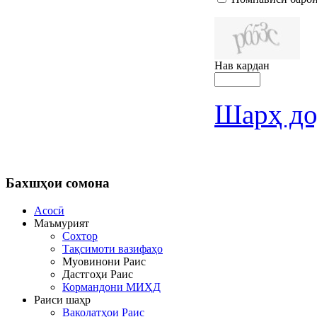
Нав кардан
Шарҳ до
Бахшҳои
сомона
Асосӣ
Маъмурият
Сохтор
Тақсимоти вазифаҳо
Муовинони Раис
Дастгоҳи Раис
Кормандони МИҲД
Раиси шаҳр
Ваколатҳои Раис