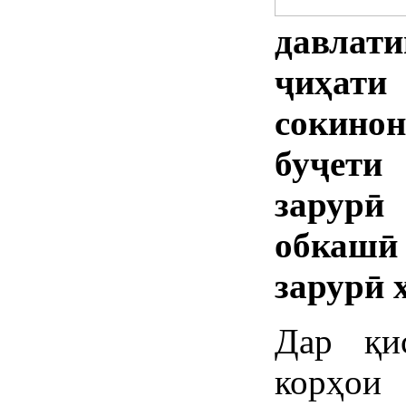
давла
ҷиҳат
сокино
буҷети
зарурӣ
обкашӣ
зарурӣ 
Дар қи
корҳои 