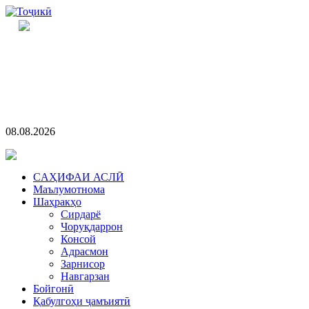
08.08.2026
CАҲИФАИ АСЛӢ
Маълумотнома
Шаҳракҳо
Сирдарё
Чоруқдаррон
Консой
Адрасмон
Зарнисор
Навгарзан
Бойгонӣ
Қабулгоҳи ҷамъиятӣ