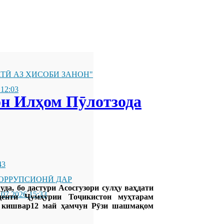
ТӢ АЗ ҲИСОБИ ЗАНОН"
 12:03
он Илҳом Пӯлотзода
43
ОРРУПСИОНӢ ДАР
уда, бо дастури Асосгузори сулҳу ваҳдати
.07.2026 15:33
денти Ҷумҳурии Тоҷикистон муҳтарам
р кишвар12 май ҳамчун Рӯзи шашмақом