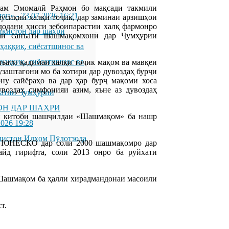
рам Эмомалӣ Раҳмон бо мақсади такмили
мон»
-
23.07.2026 16:21
усиқии халқи тоҷик, дар заминаи арзишҳои
додани ҳисси зебоипарастии халқ фармонро
икистон дар шаҳри
аи санъати шашмақомхонӣ дар Ҷумҳурии
қиқ, сиёсатшинос ва
қиқ, сиёсатшинос ва
нъати қадимаи халқи тоҷик мақом ва мавқеи
узаштагони мо ба хотири дар дувоздаҳ бурҷи
ну сайёраҳо ва дар ҳар бурҷ мақоми хоса
увоздаҳ симфонияи азим, яъне аз дувоздаҳ
латии Ҷумҳурии
ОН ДАР ШАҲРИ
он китоби шашҷилдаи «Шашмақом» ба нашр
2026 19:28
листон Илҳом Пӯлотзода
ст. ЮНЕСКО дар соли 2000 шашмақомро дар
айд гирифта, соли 2013 онро ба рӯйхати
 Шашмақом ба ҳалли хирадмандонаи масоили
т.