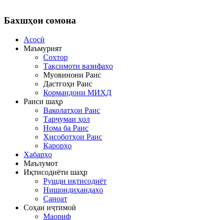
Бахшҳои
сомона
Асосӣ
Маъмурият
Сохтор
Тақсимоти вазифаҳо
Муовинони Раис
Дастгоҳи Раис
Кормандони МИҲД
Раиси шаҳр
Ваколатҳои Раис
Тарҷумаи ҳол
Нома ба Раис
Ҳисоботҳои Раис
Қарорҳо
Хабарҳо
Маълумот
Иқтисодиёти шаҳр
Рушди иқтисодиёт
Нишондиҳандаҳо
Саноат
Соҳаи иҷтимоӣ
Маориф