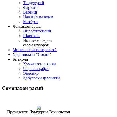
Тандурустӣ
Фарҳанг
Варзиш
Нақлиёт ва комм.
Матбуот
Лоиҳаҳои рушд
Инвеститсионӣ
Шарикон
Имтиёзҳо барои
сармоягузорон
Минтақаҳои истироҳатӣ
Ҳафтаномаи "Соҳил"
Ба аҳолӣ
Ҳуҷҷатҳои лозима
Ҷадвали қабул
Эълонҳо
Қабулгоҳи ҷамъиятӣ
Сомонаҳои
расмӣ
Президенти Ҷумҳурии Тоҷикистон