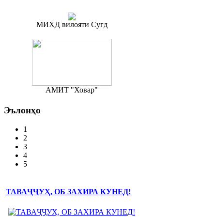
МИҲД вилояти Суғд
АМИТ "Ховар"
Эълонҳо
1
2
3
4
5
ТАВАҶҶУҲ, ОБ ЗАХИРА КУНЕД!