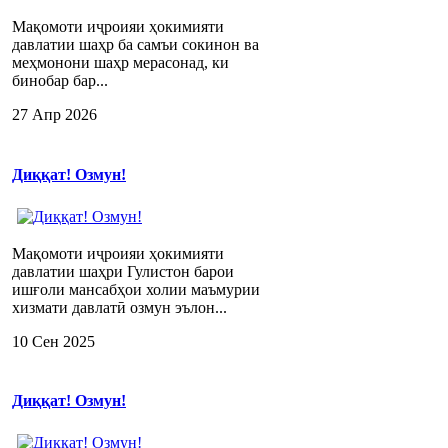
Мақомоти иҷроияи ҳокимияти
давлатии шаҳр ба самъи сокинон ва
меҳмонони шаҳр мерасонад, ки
бинобар бар...
27 Апр 2026
Диққат! Озмун!
Мақомоти иҷроияи ҳокимияти
давлатии шаҳри Гулистон барои
ишғоли мансабҳои холии маъмурии
хизмати давлатӣ озмун эълон...
10 Сен 2025
Диққат! Озмун!