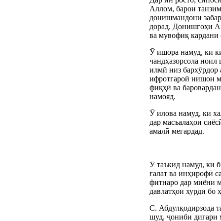
Аллом, барои танзим
донишмандони забард
дорад. Донишгоҳи А
ва мувофиқ кардани 
Ӯ ишора намуд, ки к
чандҳазорсола ноил 
илмӣ низ бархӯрдор 
ифротгароӣ нишон м
фиқҳӣ ва баровардан
намояд.
Ӯ илова намуд, ки х
дар масъалаҳои сиёс
амалӣ мегардад.
Ӯ таъкид намуд, ки 
ғалат ва инҳирофӣ с
фитнаро дар миёни м
давлатҳои хурди бо 
С. Абдулқодирзода т
шуд, ҷониби дигари 