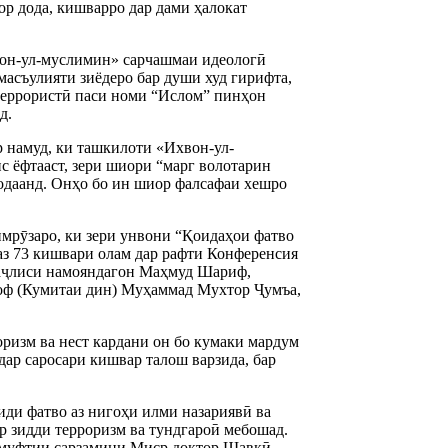
р дода, кишварро дар дами ҳалокат
вон-ул-муслимин» сарчашмаи идеологӣ
асъулияти зиёдеро бар души худ гирифта,
террористӣ паси номи “Ислом” пинҳон
д.
 намуд, ки ташкилоти «Ихвон-ул-
 ёфтааст, зери шиори “марг волотарин
додаанд. Онҳо бо ин шиор фалсафаи хешро
мрӯзаро, ки зери унвони “Қоидаҳои фатво
 аз 73 кишвари олам дар рафти Конференсия
Маҷлиси намояндагон Маҳмуд Шариф,
оф (Кумитаи дин) Муҳаммад Мухтор Ҷумъа,
оризм ва нест кардани он бо кумаки мардум
ар саросари кишвар талош варзида, бар
иди фатво аз нигоҳи илми назариявӣ ва
р зидди терроризм ва тундгароӣ мебошад.
а муфтии сарзамини Миср доктор Шавқӣ