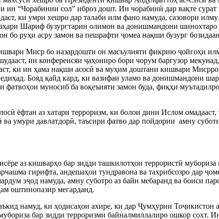
и ин “Чорабинии сол” иброз дошт. Ин чорабинӣ дар вақте сурат
аст, ки умри хешро дар талаби илм фано намуда, сазовори илму 
зҳари Шариф бузургтарин олимон ва донишмандони шинохтаро па
он бо руҳи асру замон ва пешрафти ҷомеа нақши бузург бозидаан
ишвари Миср бо назардошти он масъулияти фикрию ҷойгоҳи илми
шудааст, ин конференсяи ҷаҳониро бори чорум баргузор мекуна
аст, ки ин ҳама нақши асосӣ ва муҳим доштани кишвари Мисрро 
едиҳад. Бояд қайд кард, ки вазифаи уламо ва донишмандони ша
и фатвоҳои муносиб ба воқеъияти замон буда, фиқҳи муътадилро
алосӣ ёфтан аз хатари терроризм, ки болои дини Ислом омадааст
ӣ ва умури давлатдорӣ, таъсири фатво дар пойдории амну субо
бисёре аз кишварҳо бар зидди ташкилотҳои террористӣ мубориза 
арчашма гирифта, андешаҳои тундравона ва тахрибсозро дар ҷо
ардум эҷод намуда, амну суботро аз байн мебаранд ва боиси пар
ҳам оштинопазир мегарданд.
аъкид намуд, ки ҳодисаҳои ахире, ки дар Ҷумҳурии Тоҷикистон
мубориза бар зидди терроризми байналмиллалиро ошкор сохт. И