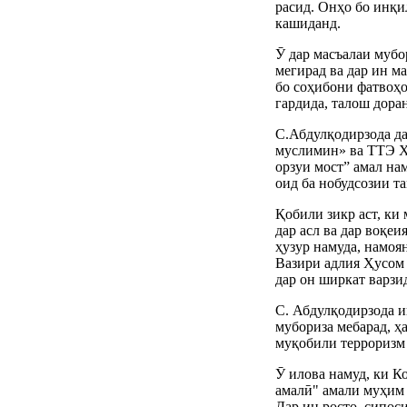
расид. Онҳо бо инқи
кашиданд.
Ӯ дар масъалаи муб
мегирад ва дар ин м
бо соҳибони фатвоҳ
гардида, талош дора
С.Абдулқодирзода д
муслимин» ва ТТЭ ҲН
орзуи мост” амал на
оид ба нобудсозии т
Қобили зикр аст, к
дар асл ва дар воқе
ҳузур намуда, намо
Вазири адлия Ҳусом
дар он ширкат варзи
С. Абдулқодирзода и
мубориза мебарад, ҳ
муқобили терроризм 
Ӯ илова намуд, ки К
амалӣ" амали муҳим 
Дар ин росто, сипо