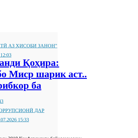
ТӢ АЗ ҲИСОБИ ЗАНОН"
 12:03
анди Қоҳира:
бо Миср шарик аст..
рибкор ба
43
ОРРУПСИОНӢ ДАР
.07.2026 15:33