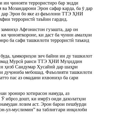
и ин ҷинояти террористиро бар зидди
 ва Мозандарони Эрон сафар карда, ба ӯ дар
ш дар Эрон бо яке аз фаъолони ТТЭ ҲНИ
ахфии террористӣ таъйин гардид.
 заминҳо Афғонистон гузашта, дар он
ки ҷинояткороне, ки даст ба чунин амалҳои
нонро ба сафи ташкилоти террористӣ таъкид
буда, ҳамкориҳои зич байни ин ду ташкилот
уҳаммад Мурсӣ раиси ТТЭ ҲНИ Муҳиддин
 ин ҳизб Саидумар Ҳусайнӣ дар шаҳри
ҳои дуҷониба мебошад. Фаъолияти ташкилоти
атто пас аз омадани ихвониҳо ба сари
аи эрониро хотирасон намуда, аз
Ӯ иброз дошт, ки имрӯз оиди дахолатҳои
 намудан лозим аст. Эрон барои пешбурди
он-ул-муслимин” ва таблиғгари инқилоби