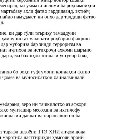
 мегирад, ки уммати исломӣ ба роҳнамоиҳои
мартабаву аҳли фатво гардидаанд, эҳтиёҷ
йдо намудааст, ки онҳо дар таҷдиди фатво
д.
е, ки дар тӯли таъриху тамаддуни
д, ҳамчунин аз маконати роҳбарии фикрию
дар мубориза бар зидди терроризм ва
риат иҷтиҳод ва истихроҷи аҳкоми шаръию
 дар ҳама бахшҳои зиндагӣ устувор бояд
, танҳо бо роҳи гуфтумони қоидаҳои фатво
ти ҷомеа ва муносибатҳои байналмилалӣ
мебаранд, зеро ин ташкилотҳо аз афкори
меаҳо мунташир месозанд ва ихтилофу
окандагии давлат ва порашавии он ба
 аз тарафи аъзоёни ТТЭ ҲНИ анҷом дода
н маротиба дастгириҳои ҳамсояи эронӣ