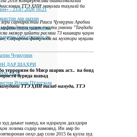
соли 2018
Конференсияи байналмилалии
ддиисломии ТТЭ ҲНИ мақолаи таҳлилӣ ба
мон»
-
23.07.2026 16:21
икистон дар шаҳри
 зери сарпарастии Раиси Ҷумҳурии Арабии
 муфтиётҳои ҷаҳон таҳти унвони
"Таҷдиди
қиқ, сиёсатшинос ва
нсяи мазкур ҳайати расмии 73 кишвари ҷаҳон
қиқ, сиёсатшинос ва
ин, Сафирони фавқулода ва мухтори муқими
латии Ҷумҳурии
ОН ДАР ШАҲРИ
о терроризм бо Миср шарик аст.. ва бояд
2026 19:28
рористӣ бурида шавад
листон Илҳом Пӯлотзода
м намудани ТТЭ ҲНИ
талаб
намуда, ТТЭ
худ даъват намуд, ки идораҳои дахлдори
ои лозима содир намоянд. Ин амр бо
яткоронаи онҳо дар соли 2015 ба қулла худ