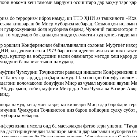
лоби нокоми хеш тамоми мардуми осоиштаро дар ваҳму тарс қаро
ориза бо терроризм иброз намуд, ки ТТЭ ҲНИ аз ташкилоти «Их
асъала кишвараш бо Миср мубориза мебарад. Созмонҳои исломӣ м
ои гумроҳкунанда бояд мубориза баранд. Чунончӣ ташкилотҳои 
нд, то мардумро бо ақидаҳои зиддиҳукуматии худ қонеъ гардонан
ар ҳошияи Конференсияи байналмилалии солонаи Муфтиёт изҳор
И, ки дуюмин соли 1973 бар асоси идеологияи ихвониҳо таъсис
муда, куштор ва нобудсозии насли одамиятро методи хеш қарор 
амаддуни башарият эълон намуданд.
и муфтии Ҷумҳурии Тоҷикистон раванди нишасти Конференсияи и
ият” баргузор гардид, роҳбарӣ намуд. Шахсиятҳои бонуфуз ислом
яндагони воломақоми бонуфузи Миср аз ҷумал муовини якуми 
 Абдураҳмон, собиқ муфтии Миср д-р Алӣ Ҷумъа ва Вазири Авқ
данд.
шора намуд, ки ҳамон тавре, ки кишвари Миср дар баробари тер
амчунин Ҷумҳурии Тоҷикистон низ барои пойдории сулҳу субот д
мубориза мебарад.
онференсияи имсола оид ба масъалаҳои фатво зери унвони "Таҷд
ва дастгирикунандаи талошҳои миллӣ дар масъалаи мубориза ба
си махсуси хешро ба Президенти кишвар Абдулфаттоҳ ас-Сисӣ в