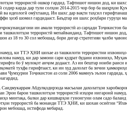
лотҳои террористӣ ошкор гардид. Тафтишот нишон дод, ки шахс
 содир карда дар тули солҳои 2014-2015 чор бор ба шаҳрҳои Қум
 ва идеологӣ омӯхтаанд. Ин шахс дар вақти таҳсил гирифтана
аффи ҳизб шомил гардидааст. Баъдтар ин шахс роҳбари гуруҳи м
 иҷрокунандагони ин амали террористӣ аз сарҳади Тоҷикистон ба
фи ташкилотҳои террористӣ мепайванданд. Тафтишот нишон дод, 
шон аз 18 то 30 сол мебошад, бори дигар стратегияи ҷалби ҷаво
 намуд, ки ТТЭ ҲНИ шохае аз ташкилоти террористии ихвониҳо 
Ӯ илова намуд, ки дар замони сари қудрат будани ихвониҳо, М
ирифта бо ӯ мулоқот анҷом додааст. Аз ин бештар ноиби раиси
қоматӣ туҳфа гирифтааст, ки ин худ далолат ба зичии ҳамкори
ави Ҷумҳурии Тоҷикистон аз соли 2006 мамнуъ эълон гардида, ҳ
нагардид.
Саидмукаррам Абдулқодирзода масъалаи дахолатҳои харобкорон
аи Эрон барои ташкилотҳои террористӣ изҳори нигаронӣ намуд. 
анҳо минтақа, балки дар кишварҳои гунонгуни олам садо баланд
лотҳои террористӣ ба монанди ТТЭ ҲНИ, ки шохаи осиёгии “Ихв
рон мебошад, истифода мебарад.