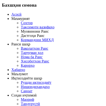
Бахшҳои
сомона
Асосӣ
Маъмурият
Сохтор
Тақсимоти вазифаҳо
Муовинони Раис
Дастгоҳи Раис
Кормандони МИҲД
Раиси шаҳр
Ваколатҳои Раис
Тарҷумаи ҳол
Нома ба Раис
Ҳисоботҳои Раис
Қарорҳо
Хабарҳо
Маълумот
Иқтисодиёти шаҳр
Рушди иқтисодиёт
Нишондиҳандаҳо
Саноат
Соҳаи иҷтимоӣ
Маориф
Тандурустӣ