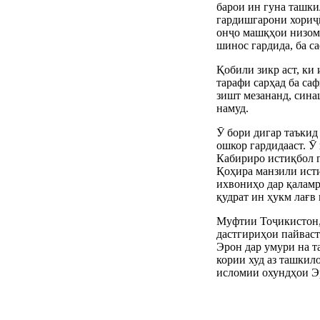
барои ин гуна ташки
гардишгарони хориҷӣ
онҷо машқҳои низомӣ
шинос гардида, ба с
Қобили зикр аст, ки
тарафи сарҳад ба са
зишт мезананд, сина
намуд.
Ӯ бори дигар таъкид
ошкор гардидааст. 
Кабириро истиқбол г
Қоҳира манзили исти
ихвониҳо дар қаламр
қудрат ин ҳукм лағв 
Муфтии Тоҷикистон, 
дастгириҳои пайваст
Эрон дар умури на т
кории худ аз ташки
исломии охундҳои Э