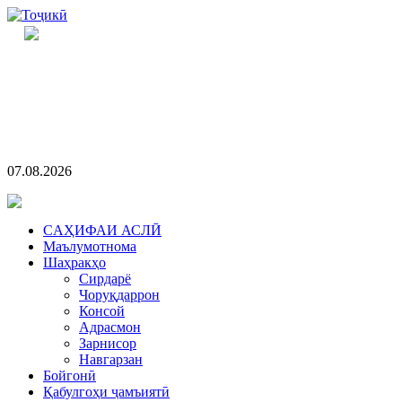
07.08.2026
CАҲИФАИ АСЛӢ
Маълумотнома
Шаҳракҳо
Сирдарё
Чоруқдаррон
Консой
Адрасмон
Зарнисор
Навгарзан
Бойгонӣ
Қабулгоҳи ҷамъиятӣ